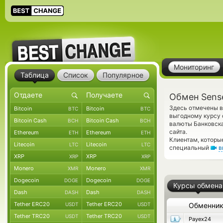
Мониторинг
Таблица
Список
Популярное
Обмен Sens
Здесь отмечены в
Bitcoin
Bitcoin
BTC
BTC
выгодному курсу 
Bitcoin Cash
Bitcoin Cash
BCH
BCH
валюты Банковска
сайта.
Ethereum
Ethereum
ETH
ETH
Клиентам, которы
Litecoin
Litecoin
LTC
LTC
специальный
в
XRP
XRP
XRP
XRP
Monero
Monero
XMR
XMR
Dogecoin
Dogecoin
DOGE
DOGE
Курсы обмена
Dash
Dash
DASH
DASH
Tether ERC20
Tether ERC20
USDT
USDT
Обменни
Tether TRC20
Tether TRC20
USDT
USDT
Payex24