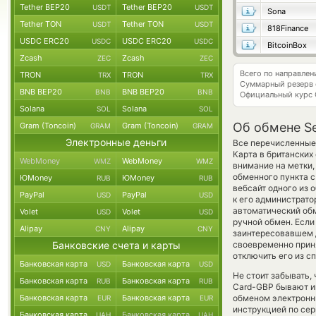
Tether BEP20
Tether BEP20
USDT
USDT
Sona
Tether TON
Tether TON
USDT
USDT
818Finance
USDC ERC20
USDC ERC20
USDC
USDC
BitcoinBox
Zcash
Zcash
ZEC
ZEC
Всего по направле
TRON
TRON
TRX
TRX
Суммарный резерв
BNB BEP20
BNB BEP20
BNB
BNB
Официальный курс
Solana
Solana
SOL
SOL
Об обмене Se
Gram (Toncoin)
Gram (Toncoin)
GRAM
GRAM
Электронные деньги
Все перечисленные 
Карта в британских
WebMoney
WebMoney
WMZ
WMZ
внимание на метки,
обменного пункта с
ЮMoney
ЮMoney
RUB
RUB
вебсайт одного из 
PayPal
PayPal
USD
USD
к его администрато
автоматический о
Volet
Volet
USD
USD
ручной обмен. Если 
Alipay
Alipay
CNY
CNY
заинтересовавшем д
Банковские счета и карты
своевременно прин
отключить его из с
Банковская карта
Банковская карта
USD
USD
Не стоит забывать,
Банковская карта
Банковская карта
RUB
RUB
Card-GBP бывают ин
Банковская карта
Банковская карта
обменом электронны
EUR
EUR
инструкцией по сер
Банковская карта
Банковская карта
UAH
UAH