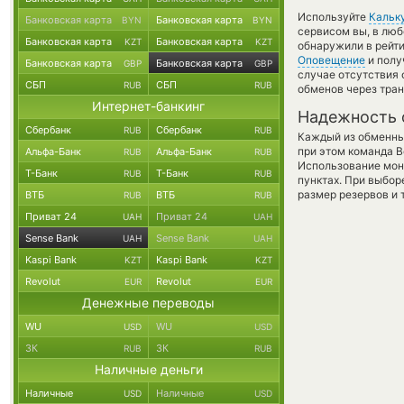
Используйте
Кальк
Банковская карта
Банковская карта
BYN
BYN
сервисом вы, в люб
Банковская карта
Банковская карта
KZT
KZT
обнаружили в рейти
Оповещение
и полу
Банковская карта
Банковская карта
GBP
GBP
случае отсутствия
СБП
СБП
RUB
RUB
обменов через тра
Интернет-банкинг
Надежность 
Сбербанк
Сбербанк
RUB
RUB
Каждый из обменны
при этом команда 
Альфа-Банк
Альфа-Банк
RUB
RUB
Использование мон
Т-Банк
Т-Банк
RUB
RUB
пунктах. При выбор
размер резервов и 
ВТБ
ВТБ
RUB
RUB
Приват 24
Приват 24
UAH
UAH
Sense Bank
Sense Bank
UAH
UAH
Kaspi Bank
Kaspi Bank
KZT
KZT
Revolut
Revolut
EUR
EUR
Денежные переводы
WU
WU
USD
USD
ЗК
ЗК
RUB
RUB
Наличные деньги
Наличные
Наличные
USD
USD