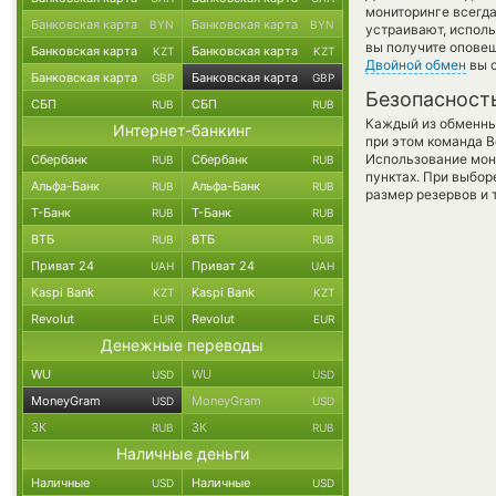
мониторинге всегд
Банковская карта
Банковская карта
BYN
BYN
устраивают, испол
вы получите оповещ
Банковская карта
Банковская карта
KZT
KZT
Двойной обмен
вы с
Банковская карта
Банковская карта
GBP
GBP
Безопасност
СБП
СБП
RUB
RUB
Каждый из обменны
Интернет-банкинг
при этом команда 
Использование мон
Сбербанк
Сбербанк
RUB
RUB
пунктах. При выбор
Альфа-Банк
Альфа-Банк
RUB
RUB
размер резервов и 
Т-Банк
Т-Банк
RUB
RUB
ВТБ
ВТБ
RUB
RUB
Приват 24
Приват 24
UAH
UAH
Kaspi Bank
Kaspi Bank
KZT
KZT
Revolut
Revolut
EUR
EUR
Денежные переводы
WU
WU
USD
USD
MoneyGram
MoneyGram
USD
USD
ЗК
ЗК
RUB
RUB
Наличные деньги
Наличные
Наличные
USD
USD