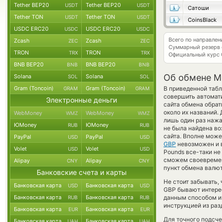
Tether BEP20
Tether BEP20
USDT
USDT
Сатоши
Tether TON
Tether TON
USDT
USDT
CoinsBlack
USDC ERC20
USDC ERC20
USDC
USDC
Всего по направле
Zcash
Zcash
ZEC
ZEC
Суммарный резерв
TRON
TRON
TRX
TRX
Официальный курс
BNB BEP20
BNB BEP20
BNB
BNB
Об обмене M
Solana
Solana
SOL
SOL
Gram (Toncoin)
Gram (Toncoin)
В приведенной табл
GRAM
GRAM
совершить автомат
Электронные деньги
сайта обмена обрат
около их названий.
WebMoney
WebMoney
WMZ
WMZ
лишь один раз нажа
ЮMoney
ЮMoney
RUB
RUB
не была найдена во
сайта. Вполне може
PayPal
PayPal
USD
USD
GBP
невозможен и в
Volet
Volet
USD
USD
Pounds все-таки не
сможем своевремен
Alipay
Alipay
CNY
CNY
пункт обмена валют
Банковские счета и карты
Не стоит забывать,
Банковская карта
Банковская карта
USD
USD
GBP бывают интерес
Банковская карта
Банковская карта
данным способом и 
RUB
RUB
инструкцией из раз
Банковская карта
Банковская карта
EUR
EUR
Для точного подсче
Банковская карта
Банковская карта
UAH
UAH