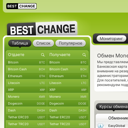
Мониторинг
Таблица
Список
Популярное
Обмен Mone
Мы представляем 
Bitcoin
Bitcoin
BTC
BTC
Банковская карта
Bitcoin Cash
Bitcoin Cash
BCH
BCH
внимание на резе
администраторами
Ethereum
Ethereum
ETH
ETH
Для посетителей,
Litecoin
Litecoin
LTC
LTC
рекомендуем под
XRP
XRP
XRP
XRP
Monero
Monero
XMR
XMR
Dogecoin
Dogecoin
DOGE
DOGE
Курсы обмена
Dash
Dash
DASH
DASH
Tether ERC20
Tether ERC20
USDT
USDT
Обменни
Tether TRC20
Tether TRC20
USDT
USDT
EasyGlobal