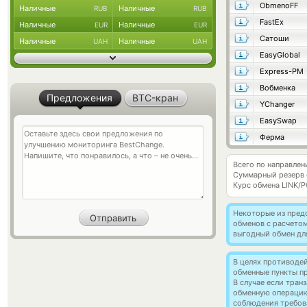
ObmenoFF
Наличные
Наличные
RUB
RUB
FastEx
Наличные
Наличные
EUR
EUR
Сатоши
Наличные
Наличные
UAH
UAH
EasyGlobal
Express-PM
Вобменка
Предложения
BTC-кран
YChanger
EasySwap
Ферма
Всего по направлени
Суммарный резерв
Курс обмена
LINK/P
Некоторые из пред
обменов с расчетом
выгодный обмен дл
В целях противоде
обменные пункты п
В случае если тра
обменную операци
соблюдения требов