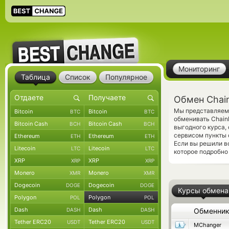
Мониторинг
Таблица
Список
Популярное
Обмен Chain
Мы представляем 
Bitcoin
Bitcoin
BTC
BTC
обменивать Chainl
Bitcoin Cash
Bitcoin Cash
BCH
BCH
выгодного курса,
сервисом пункты 
Ethereum
Ethereum
ETH
ETH
Если вы решили в
Litecoin
Litecoin
LTC
LTC
которое подробно
XRP
XRP
XRP
XRP
Monero
Monero
XMR
XMR
Dogecoin
Dogecoin
DOGE
DOGE
Курсы обмена
Polygon
Polygon
POL
POL
Dash
Dash
DASH
DASH
Обменни
Tether ERC20
Tether ERC20
USDT
USDT
MChanger