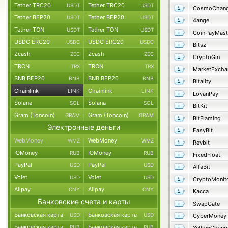
Tether TRC20
Tether TRC20
USDT
USDT
CosmoChang
Tether BEP20
Tether BEP20
USDT
USDT
4ange
Tether TON
Tether TON
USDT
USDT
CoinPayMast
USDC ERC20
USDC ERC20
USDC
USDC
Bitsz
Zcash
Zcash
ZEC
ZEC
CryptoGin
TRON
TRON
TRX
TRX
MarketExcha
BNB BEP20
BNB BEP20
BNB
BNB
Bitality
Chainlink
Chainlink
LINK
LINK
LovanPay
Solana
Solana
SOL
SOL
BitKit
Gram (Toncoin)
Gram (Toncoin)
GRAM
GRAM
BitFlaming
Электронные деньги
EasyBit
WebMoney
WebMoney
WMZ
WMZ
Revbit
ЮMoney
ЮMoney
RUB
RUB
FixedFloat
PayPal
PayPal
USD
USD
AlfaBit
Volet
Volet
USD
USD
CryptoMonit
Alipay
Alipay
CNY
CNY
Касса
Банковские счета и карты
SwapGate
Банковская карта
Банковская карта
USD
USD
CyberMoney
Банковская карта
Банковская карта
RUB
RUB