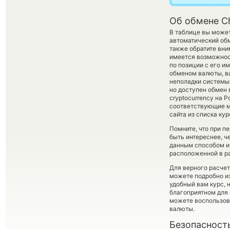
Об обмене Ch
В таблице вы может
автоматический об
также обратите вни
имеется возможнос
по позиции с его и
обменом валюты, ва
неполадки системы
но доступен обмен 
cryptocurrency на 
соответствующие м
сайта из списка ку
Помните, что при п
быть интереснее, ч
данным способом и 
расположенной в ра
Для верного расчет
можете подробно и
удобный вам курс, 
благоприятном для 
можете воспользо
валюты.
Безопасност