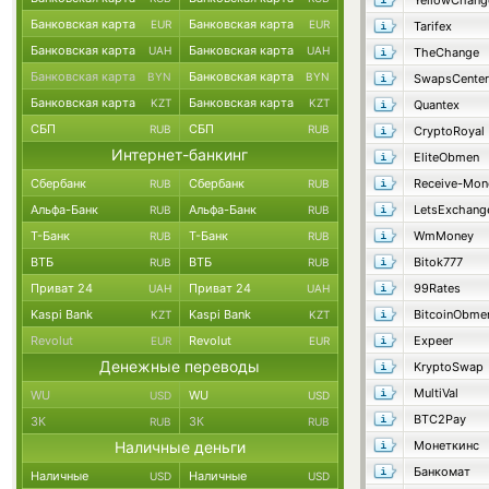
YellowChang
Банковская карта
Банковская карта
EUR
EUR
Tarifex
Банковская карта
Банковская карта
UAH
UAH
TheChange
Банковская карта
Банковская карта
BYN
BYN
SwapsCenter
Банковская карта
Банковская карта
KZT
KZT
Quantex
СБП
СБП
RUB
RUB
CryptoRoyal
Интернет-банкинг
EliteObmen
Сбербанк
Сбербанк
Receive-Mon
RUB
RUB
Альфа-Банк
Альфа-Банк
LetsExchang
RUB
RUB
Т-Банк
Т-Банк
WmMoney
RUB
RUB
ВТБ
ВТБ
Bitok777
RUB
RUB
Приват 24
Приват 24
99Rates
UAH
UAH
Kaspi Bank
Kaspi Bank
BitcoinObme
KZT
KZT
Revolut
Revolut
Expeer
EUR
EUR
Денежные переводы
KryptoSwap
MultiVal
WU
WU
USD
USD
BTC2Pay
ЗК
ЗК
RUB
RUB
Наличные деньги
Монеткинс
Банкомат
Наличные
Наличные
USD
USD