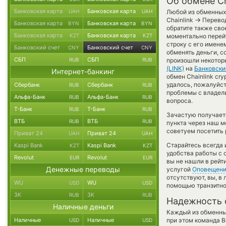
Об обмене Ch
Банковская карта
Банковская карта
UAH
UAH
Любой из обменных 
→
Chainlink
Перевод
Банковская карта
Банковская карта
BYN
BYN
обратите также сво
Банковская карта
Банковская карта
KZT
KZT
моментально перейт
строку с его имене
Банковский счет
Банковский счет
CNY
CNY
обменять деньги, с
СБП
СБП
RUB
RUB
произошли некотор
(LINK)
на
Банковски
Интернет-банкинг
обмен Chainlink cry
удалось, пожалуйст
Сбербанк
Сбербанк
RUB
RUB
проблемы с владель
Альфа-Банк
Альфа-Банк
RUB
RUB
вопроса.
Т-Банк
Т-Банк
RUB
RUB
Зачастую получаетс
ВТБ
ВТБ
RUB
RUB
пункта через наш м
советуем посетить 
Приват 24
Приват 24
UAH
UAH
Старайтесь всегда
Kaspi Bank
Kaspi Bank
KZT
KZT
удобства работы с 
Revolut
Revolut
EUR
EUR
вы не нашли в рейт
Денежные переводы
услугой
Оповещен
отсутствуют, вы, в
WU
WU
USD
USD
помощью транзитно
ЗК
ЗК
RUB
RUB
Надежность 
Наличные деньги
Каждый из обменны
Наличные
Наличные
при этом команда 
USD
USD