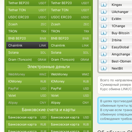
Tether BEP20
Tether BEP20
USDT
USDT
Kingex
Tether TON
Tether TON
USDT
USDT
UAchanger
USDC ERC20
USDC ERC20
USDC
USDC
ExWm
Zcash
Zcash
ZEC
ZEC
1Change
TRON
TRON
TRX
TRX
Buy-Bitcoin
BNB BEP20
BNB BEP20
BNB
BNB
2rbina
Chainlink
Chainlink
LINK
LINK
EasyGlobal
Solana
Solana
SOL
SOL
Amgchange
Gram (Toncoin)
Gram (Toncoin)
GRAM
GRAM
Best-Obmen
Электронные деньги
NextBit
WebMoney
WebMoney
WMZ
WMZ
Всего по направлени
ЮMoney
ЮMoney
RUB
RUB
Суммарный резерв
PayPal
PayPal
USD
USD
Курс обмена
LINK/
Volet
Volet
USD
USD
В целях противоде
Alipay
Alipay
CNY
CNY
обменные пункты п
Банковские счета и карты
В случае если тра
обменную операци
Банковская карта
Банковская карта
USD
USD
соблюдения требов
Банковская карта
Банковская карта
RUB
RUB
Банковская карта
Банковская карта
EUR
EUR