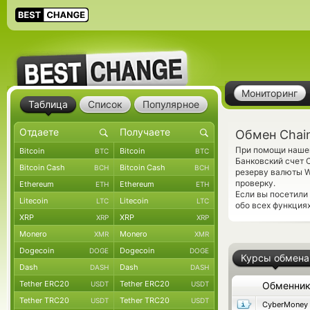
Мониторинг
Таблица
Список
Популярное
Обмен Chain
При помощи нашег
Bitcoin
Bitcoin
BTC
BTC
Банковский счет 
Bitcoin Cash
Bitcoin Cash
BCH
BCH
резерву валюты W
проверку.
Ethereum
Ethereum
ETH
ETH
Если вы посетили
Litecoin
Litecoin
LTC
LTC
обо всех функция
XRP
XRP
XRP
XRP
Monero
Monero
XMR
XMR
Dogecoin
Dogecoin
DOGE
DOGE
Курсы обмена
Dash
Dash
DASH
DASH
Tether ERC20
Tether ERC20
USDT
USDT
Обменни
Tether TRC20
Tether TRC20
USDT
USDT
CyberMoney