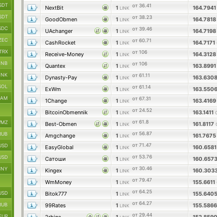
SDT
от 36.41
NextBit
1
164.794
LINK
SDT
от 38.23
GoodObmen
1
164.781
LINK
SDC
от 39.46
UAchanger
1
164.719
LINK
ZEC
от 60.71
CashRocket
1
164.7171
LINK
TRX
от 106
Receive-Money
1
164.312
LINK
BNB
от 106
Quantex
1
163.899
LINK
INK
от 61.11
Dynasty-Pay
1
163.630
LINK
SOL
от 61.14
ExWm
1
163.550
LINK
RAM
от 67.31
1Change
1
163.416
LINK
от 24.52
BitcoinObmennik
1
163.1411
LINK
от 61.8
MZ
Best-Obmen
1
161.8117
LINK
от 56.87
RUB
Amgchange
1
161.767
LINK
от 71.47
USD
EasyGlobal
1
160.658
LINK
от 53.76
USD
Сатоши
1
160.657
LINK
от 30.46
CNY
Kingex
1
160.303
LINK
от 79.47
WmMoney
1
155.6611
LINK
от 64.25
USD
Bitok777
1
155.640
LINK
от 64.27
RUB
99Rates
1
155.586
LINK
от 29.44
EUR