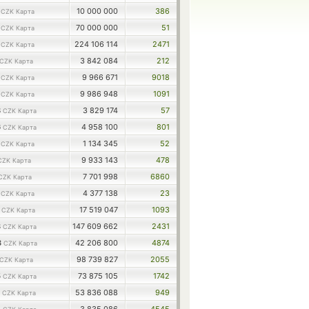
1
10 000 000
386
CZK Карта
8
70 000 000
51
CZK Карта
8
224 106 114
2471
CZK Карта
3 842 084
212
CZK Карта
8
9 966 671
9018
CZK Карта
1
9 986 948
1091
CZK Карта
8
3 829 174
57
CZK Карта
6
4 958 100
801
CZK Карта
9
1 134 345
52
CZK Карта
9 933 143
478
CZK Карта
7 701 998
6860
CZK Карта
5
4 377 138
23
CZK Карта
1
17 519 047
1093
CZK Карта
3
147 609 662
2431
CZK Карта
3
42 206 800
4874
CZK Карта
98 739 827
2055
CZK Карта
5
73 875 105
1742
CZK Карта
6
53 836 088
949
CZK Карта