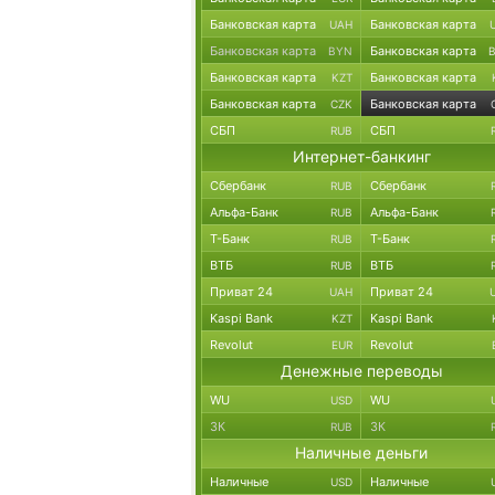
Банковская карта
Банковская карта
UAH
Банковская карта
Банковская карта
BYN
Банковская карта
Банковская карта
KZT
Банковская карта
Банковская карта
CZK
СБП
СБП
RUB
Интернет-банкинг
Сбербанк
Сбербанк
RUB
Альфа-Банк
Альфа-Банк
RUB
Т-Банк
Т-Банк
RUB
ВТБ
ВТБ
RUB
Приват 24
Приват 24
UAH
Kaspi Bank
Kaspi Bank
KZT
Revolut
Revolut
EUR
Денежные переводы
WU
WU
USD
ЗК
ЗК
RUB
Наличные деньги
Наличные
Наличные
USD