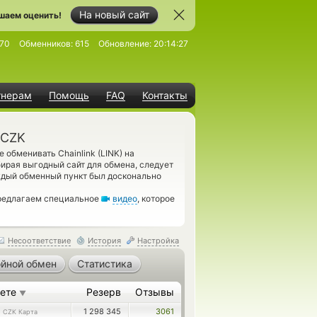
На новый сайт
шаем оценить!
70
Обменников:
615
Обновление:
20:14:27
тнерам
Помощь
FAQ
Контакты
 CZK
обменивать Chainlink (LINK) на
ирая выгодный сайт для обмена, следует
ждый обменный пункт был досконально
предлагаем специальное
видео
, которое
Несоответствие
История
Настройка
йной обмен
Статистика
аете
Резерв
Отзывы
▼
0
1 298 345
3061
CZK Карта