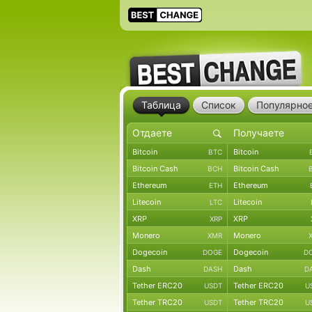
Таблица
Список
Популярно
Bitcoin
Bitcoin
BTC
Bitcoin Cash
Bitcoin Cash
BCH
Ethereum
Ethereum
ETH
Litecoin
Litecoin
LTC
XRP
XRP
XRP
Monero
Monero
XMR
Dogecoin
Dogecoin
DOGE
D
Dash
Dash
DASH
D
Tether ERC20
Tether ERC20
USDT
U
Tether TRC20
Tether TRC20
USDT
U