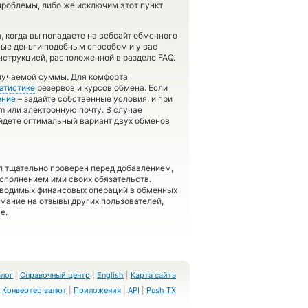
роблемы, либо же исключим этот пункт
, когда вы попадаете на вебсайт обменного
ные деньги подобным способом и у вас
нструкцией, расположенной в разделе FAQ.
олучаемой суммы. Для комфорта
атистике
резервов и курсов обмена. Если
ение
– задайте собственные условия, и при
m или электронную почту. В случае
йдете оптимальный вариант двух обменов
л тщательно проверен перед добавлением,
сполнением ими своих обязательств.
оводимых финансовых операций в обменных
имание на отзывы других пользователей,
е.
Блог
|
Справочный центр
|
English
|
Карта сайта
Конвертер валют
|
Приложения
|
API
|
Push TX