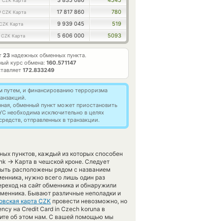
0
3 835 086
4545
CZK Карта
9
17 817 860
780
CZK Карта
9 939 045
519
CZK Карта
9
5 606 000
5093
CZK Карта
т
23
надежных обменных пункта.
ный курс обмена:
160.571147
ставляет
172.833249
м путем, и финансированию терроризма
анзакций.
нная, обменный пункт может приостановить
YC необходима исключительно в целях
редств, отправленных в транзакции.
ных пунктов, каждый из которых способен
→
ink
Карта в чешской кроне. Следует
быть расположены рядом с названием
менника, нужно всего лишь один раз
ереход на сайт обменника и обнаружили
бменника. Бывают различные неполадки и
овская карта CZK
провести невозможно, но
cy на Credit Card in Czech koruna в
щите об этом нам. С вашей помощью мы