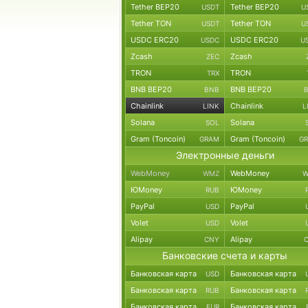
Tether BEP20
Tether BEP20
USDT
U
Tether TON
Tether TON
USDT
U
USDC ERC20
USDC ERC20
USDC
U
Zcash
Zcash
ZEC
TRON
TRON
TRX
BNB BEP20
BNB BEP20
BNB
Chainlink
Chainlink
LINK
L
Solana
Solana
SOL
Gram (Toncoin)
Gram (Toncoin)
GRAM
G
Электронные деньги
WebMoney
WebMoney
WMZ
W
ЮMoney
ЮMoney
RUB
PayPal
PayPal
USD
Volet
Volet
USD
Alipay
Alipay
CNY
Банковские счета и карты
Банковская карта
Банковская карта
USD
Банковская карта
Банковская карта
RUB
Банковская карта
Банковская карта
EUR