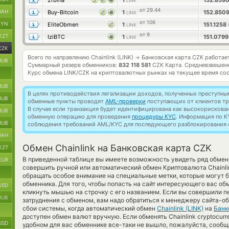
2rbina
1
152.859
LINK
от 29.44
UAH
Buy-Bitcoin
1
152.850
LINK
от 106
BYN
EliteObmen
1
151.1258
LINK
от 9
KZT
IziBTC
1
151.079
LINK
CZK
Всего по направлению Chainlink (LINK)
Банковская карта CZK работае
→
RUB
Суммарный резерв обменников:
832 118 581
CZK Карта.
Средневзвешен
Курс обмена
LINK/CZK
на криптовалютных рынках на текущее время со
RUB
В целях противодействия легализации доходов, полученных преступны
RUB
обменные пункты проводят
AML-проверки
поступающих от клиентов тр
В случае если транзакция будет идентифицирована как высокорискова
RUB
обменную операцию для проведения
процедуры KYC
. Информация по K
RUB
соблюдения требований AML/KYC для последующего разблокирования с
UAH
Обмен Chainlink на Банковская карта CZK
KZT
В приведенной таблице вы имеете возможность увидеть ряд обмен
EUR
совершить ручной или автоматический обмен Криптовалюта Chainl
обращать особое внимание на специальные метки, которые могут 
обменника. Для того, чтобы попасть на сайт интересующего вас об
USD
кликнуть мышью на строчку с его названием. Если вы совершили п
RUB
затруднения с обменом, вам надо обратиться к менеджеру сайта-о
сбои системы, когда автоматический обмен
Chainlink (LINK)
на
Банк
доступен обмен валют вручную. Если обменять Chainlink cryptocurren
USD
удобном для вас обменнике все-таки не вышло, пожалуйста, сооб