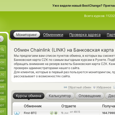
Уже видели новый BestChange? Пригла
Всего курсов:
11232
Мониторинг
Обменники
Проверка адреса
Пар
е
Обмен Chainlink (LINK) на Банковская карта
Мы предлагаем вам список пунктов обмена, в которых вы сможете 
BTC
Банковская карта CZK по самым выгодным курсам в Рунете. Подб
BCH
обращать внимание на резерв валюты Банковская карта CZK. Ка
проверен администраторами нашего сайта.
ETH
Для клиентов, которые в первый раз пользуются мониторингом, 
LTC
рассказывает о возможностях сайта.
XRP
XMR
Обратный обмен
Избранное
OGE
Курсы обмена
Калькулятор
Оповещение
Дво
ASH
SDT
Обменник
Отдаете
Получ
SDT
от 49.15
First-BTC
1
164.799
LINK