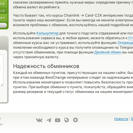
сможем своевременно принять нужные меры: определим причину п
RUB
обмена валют из рейтинга.
EUR
→
Часто бывает так, что курсы Chainlink
Card-CZK интереснее тогда
UAH
пункта через наш мониторинг. Если вы никогда не меняли электрон
возникли проблемы с обменом, воспользуйтесь нашей подробной и
Используйте
Калькулятор
для точного подсчета отдаваемой или п
использования сервиса вы, в любое время, можете обратиться к
Ст
обменные курсы вас не устраивают, используйте функцию
Оповещ
появлении необходимого курса вы получите оповещение на Telegra
отсутствия обменников, при помощи функции
Двойной обмен
вы на
через транзитную валюту.
Надежность обменников
Каждый из обменных пунктов, присутствующих на нашем сайте, бы
при этом команда BestChange непрерывно следит за надлежащим и
Использование мониторинга позволяет повысить безопасность пр
пунктах. При выборе обменного пункта, пожалуйста, обращайте вн
размер резервов и текущий статус обменника на нашем мониторинг
!
Новости
|
8+