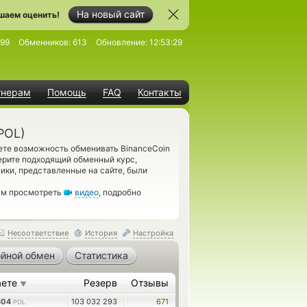
На новый сайт
шаем оценить!
99
Обменников:
613
Обновление:
12:53:29
тнерам
Помощь
FAQ
Контакты
POL)
ете возможность обменивать BinanceCoin
берите подходящий обменный курс,
ики, представленные на сайте, были
вам просмотреть
видео
, подробно
Несоответствие
История
Настройка
йной обмен
Статистика
аете
Резерв
Отзывы
▼
804
103 032 293
671
POL