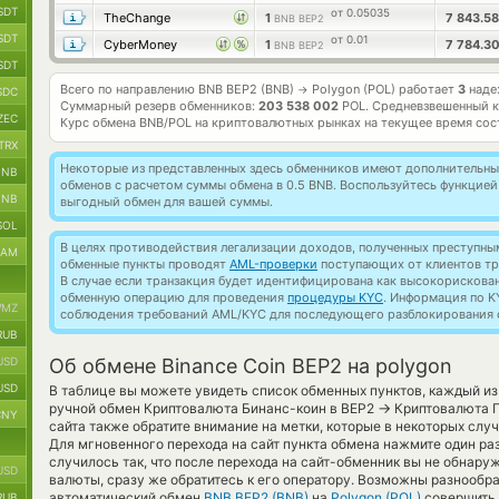
SDT
от 0.05035
TheChange
1
7 843.5
BNB BEP2
SDT
от 0.01
CyberMoney
1
7 784.3
BNB BEP2
SDT
Всего по направлению BNB BEP2 (BNB)
Polygon (POL) работает
3
наде
→
SDC
Суммарный резерв обменников:
203 538 002
POL.
Средневзвешенный к
ZEC
Курс обмена
BNB/POL
на криптовалютных рынках на текущее время со
TRX
Некоторые из представленных здесь обменников имеют дополнительные
BNB
обменов с расчетом суммы обмена в 0.5 BNB. Воспользуйтесь функцие
BNB
выгодный обмен для вашей суммы.
SOL
В целях противодействия легализации доходов, полученных преступны
RAM
обменные пункты проводят
AML-проверки
поступающих от клиентов тр
В случае если транзакция будет идентифицирована как высокорискова
обменную операцию для проведения
процедуры KYC
. Информация по K
MZ
соблюдения требований AML/KYC для последующего разблокирования с
RUB
USD
Об обмене Binance Coin BEP2 на polygon
USD
В таблице вы можете увидеть список обменных пунктов, каждый из
→
ручной обмен Криптовалюта Бинанс-коин в BEP2
Криптовалюта П
CNY
сайта также обратите внимание на метки, которые в некоторых слу
Для мгновенного перехода на сайт пункта обмена нажмите один ра
случилось так, что после перехода на сайт-обменник вы не обна
USD
валюты, сразу же обратитесь к его оператору. Возможны разнообра
автоматический обмен
BNB BEP2 (BNB)
на
Polygon (POL)
совершить 
RUB