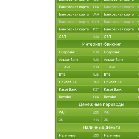
Банковская карта
Банковская карта
EUR
Банковская карта
Банковская карта
UAH
Банковская карта
Банковская карта
BYN
Банковская карта
Банковская карта
KZT
СБП
СБП
RUB
Интернет-банкинг
Сбербанк
Сбербанк
RUB
Альфа-Банк
Альфа-Банк
RUB
Т-Банк
Т-Банк
RUB
ВТБ
ВТБ
RUB
Приват 24
Приват 24
UAH
Kaspi Bank
Kaspi Bank
KZT
Revolut
Revolut
EUR
Денежные переводы
WU
WU
USD
ЗК
ЗК
RUB
Наличные деньги
Наличные
Наличные
USD