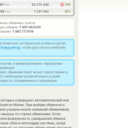
801
93 214 346
1
219
POL
052
7 291 362
921
POL
жных обменных пункта.
урс обмена:
7 857.402335
ставляет
7 897.777019
 комиссии, которые уже учтены в курсах
й
Калькулятор
, чтобы рассчитать наиболее
м путем, и финансированию терроризма
анзакций.
нная, обменный пункт может приостановить
YC необходима исключительно в целях
редств, отправленных в транзакции.
 которых совершает автоматический или
олигон Матик. При выборе обменного
чаях указаны возле названий обменников.
з мышью по строке обменника. Если
ружили возможность совершения обмена
зные сбои и неполадки системы, когда
нельзя, но доступен обмен денег вручную.