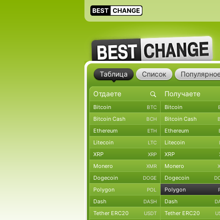
Таблица
Список
Популярно
Bitcoin
Bitcoin
BTC
Bitcoin Cash
Bitcoin Cash
BCH
Ethereum
Ethereum
ETH
Litecoin
Litecoin
LTC
XRP
XRP
XRP
Monero
Monero
XMR
Dogecoin
Dogecoin
DOGE
D
Polygon
Polygon
POL
Dash
Dash
DASH
D
Tether ERC20
Tether ERC20
USDT
U