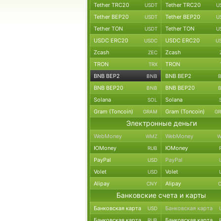
Tether TRC20
Tether TRC20
USDT
U
Tether BEP20
Tether BEP20
USDT
U
Tether TON
Tether TON
USDT
U
USDC ERC20
USDC ERC20
USDC
U
Zcash
Zcash
ZEC
TRON
TRON
TRX
BNB BEP2
BNB BEP2
BNB
BNB BEP20
BNB BEP20
BNB
Solana
Solana
SOL
Gram (Toncoin)
Gram (Toncoin)
GRAM
G
Электронные деньги
WebMoney
WebMoney
WMZ
W
ЮMoney
ЮMoney
RUB
PayPal
PayPal
USD
Volet
Volet
USD
Alipay
Alipay
CNY
Банковские счета и карты
Банковская карта
Банковская карта
USD
Банковская карта
Банковская карта
RUB