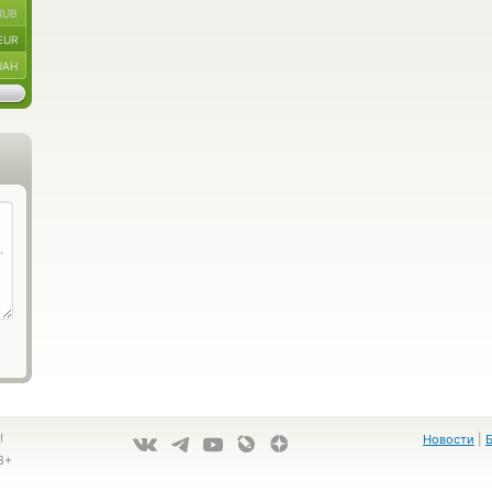
RUB
EUR
UAH
!
Новости
|
8+