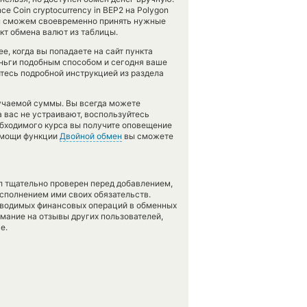
e Coin cryptocurrency in BEP2 на Polygon
 мы сможем своевременно принять нужные
кт обмена валют из таблицы.
е, когда вы попадаете на сайт пункта
еньги подобным способом и сегодня ваше
тесь подробной инструкцией из раздела
лучаемой суммы. Вы всегда можете
а вас не устраивают, воспользуйтесь
еобходимого курса вы получите оповещение
помощи функции
Двойной обмен
вы сможете
л тщательно проверен перед добавлением,
сполнением ими своих обязательств.
оводимых финансовых операций в обменных
имание на отзывы других пользователей,
е.