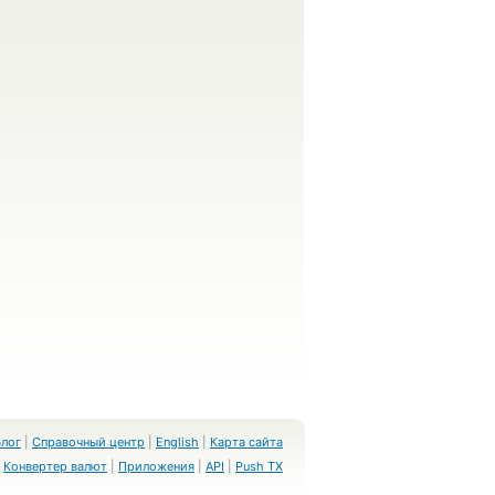
Блог
|
Справочный центр
|
English
|
Карта сайта
Конвертер валют
|
Приложения
|
API
|
Push TX