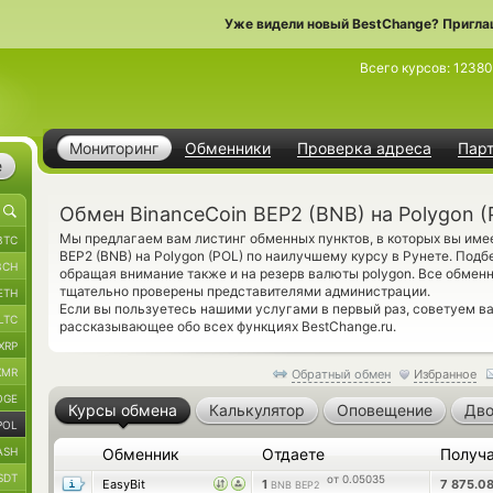
Уже видели новый BestChange? Пригла
Всего курсов:
12380
Мониторинг
Обменники
Проверка адреса
Пар
е
Обмен BinanceCoin BEP2 (BNB) на Polygon (
Мы предлагаем вам листинг обменных пунктов, в которых вы име
BTC
BEP2 (BNB) на Polygon (POL) по наилучшему курсу в Рунете. Под
BCH
обращая внимание также и на резерв валюты polygon. Все обменн
тщательно проверены представителями администрации.
ETH
Если вы пользуетесь нашими услугами в первый раз, советуем 
LTC
рассказывающее обо всех функциях BestChange.ru.
XRP
XMR
Обратный обмен
Избранное
OGE
Курсы обмена
Калькулятор
Оповещение
Дво
POL
ASH
Обменник
Отдаете
Получ
SDT
от 0.05035
EasyBit
1
7 875.0
BNB BEP2