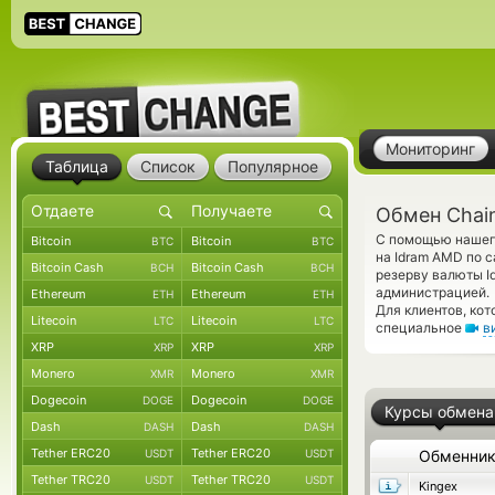
Мониторинг
Таблица
Список
Популярное
Обмен Chain
С помощью нашего
Bitcoin
Bitcoin
BTC
BTC
на Idram AMD по 
Bitcoin Cash
Bitcoin Cash
BCH
BCH
резерву валюты I
администрацией.
Ethereum
Ethereum
ETH
ETH
Для клиентов, ко
Litecoin
Litecoin
LTC
LTC
специальное
в
XRP
XRP
XRP
XRP
Monero
Monero
XMR
XMR
Dogecoin
Dogecoin
DOGE
DOGE
Курсы обмена
Dash
Dash
DASH
DASH
Tether ERC20
Tether ERC20
USDT
USDT
Обменни
Tether TRC20
Tether TRC20
USDT
USDT
Kingex