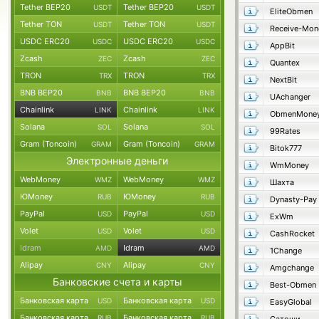
Tether BEP20
Tether BEP20
USDT
USDT
EliteObmen
Tether TON
Tether TON
USDT
USDT
Receive-Mon
USDC ERC20
USDC ERC20
USDC
USDC
AppBit
Zcash
Zcash
ZEC
ZEC
Quantex
TRON
TRON
TRX
TRX
NextBit
BNB BEP20
BNB BEP20
BNB
BNB
UAchanger
Chainlink
Chainlink
LINK
LINK
ObmenMone
Solana
Solana
SOL
SOL
99Rates
Gram (Toncoin)
Gram (Toncoin)
GRAM
GRAM
Bitok777
Электронные деньги
WmMoney
WebMoney
WebMoney
WMZ
WMZ
Шахта
ЮMoney
ЮMoney
RUB
RUB
Dynasty-Pay
PayPal
PayPal
USD
USD
ExWm
Volet
Volet
USD
USD
CashRocket
Idram
Idram
AMD
AMD
1Change
Alipay
Alipay
CNY
CNY
Amgchange
Банковские счета и карты
Best-Obmen
Банковская карта
Банковская карта
USD
USD
EasyGlobal
Банковская карта
Банковская карта
RUB
RUB