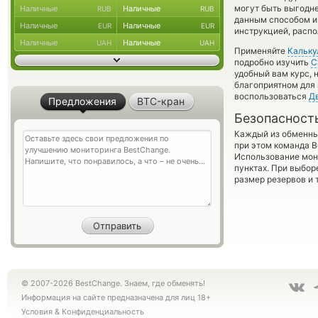
могут быть выгодне
Наличные
Наличные
RUB
RUB
данным способом и 
Наличные
Наличные
EUR
EUR
инструкцией, распо
Наличные
Наличные
UAH
UAH
Применяйте
Кальку
подробно изучить
С
удобный вам курс, 
благоприятном для 
воспользоваться
Д
Предложения
BTC-кран
Безопасност
Каждый из обменны
при этом команда 
Использование мон
пунктах. При выбор
размер резервов и 
© 2007-2026 BestChange. Знаем, где обменять!
Информация на сайте предназначена для лиц 18+
Условия
&
Конфиденциальность