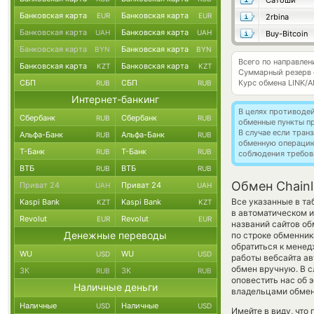
Сатоши
Банковская карта
Банковская карта
EUR
EUR
2rbina
Банковская карта
Банковская карта
UAH
UAH
Buy-Bitcoin
Банковская карта
Банковская карта
BYN
BYN
Всего по направлени
Банковская карта
Банковская карта
KZT
KZT
Суммарный резерв
СБП
СБП
Курс обмена
LINK/
RUB
RUB
Интернет-банкинг
В целях противоде
Сбербанк
Сбербанк
RUB
RUB
обменные пункты п
В случае если тра
Альфа-Банк
Альфа-Банк
RUB
RUB
обменную операци
Т-Банк
Т-Банк
RUB
RUB
соблюдения требов
ВТБ
ВТБ
RUB
RUB
Обмен Chainl
Приват 24
Приват 24
UAH
UAH
Все указанные в та
Kaspi Bank
Kaspi Bank
KZT
KZT
в автоматическом и
Revolut
Revolut
EUR
EUR
названий сайтов об
Денежные переводы
по строке обменник
обратиться к менед
WU
WU
USD
USD
работы вебсайта а
обмен вручную. В сл
ЗК
ЗК
RUB
RUB
оповестить нас об
Наличные деньги
владельцами обменн
Наличные
Наличные
USD
USD
Имейте в виду, что