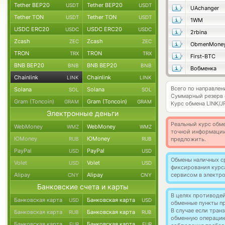
Tether BEP20
Tether BEP20
USDT
USDT
UAchanger
Tether TON
Tether TON
USDT
USDT
1WM
USDC ERC20
USDC ERC20
USDC
USDC
2rbina
Zcash
Zcash
ZEC
ZEC
ObmenMone
TRON
TRON
TRX
TRX
First-BTC
BNB BEP20
BNB BEP20
BNB
BNB
Вобменка
Chainlink
Chainlink
LINK
LINK
Всего по направлени
Solana
Solana
SOL
SOL
Суммарный резерв
Gram (Toncoin)
Gram (Toncoin)
GRAM
GRAM
Курс обмена
LINK/J
Электронные деньги
Реальный курс обме
WebMoney
WebMoney
WMZ
WMZ
точной информации
ЮMoney
ЮMoney
RUB
RUB
предложить.
PayPal
PayPal
USD
USD
Обмены наличных с
Volet
Volet
USD
USD
фиксирования курс
Alipay
Alipay
сервисом в электр
CNY
CNY
Банковские счета и карты
В целях противоде
Банковская карта
Банковская карта
USD
USD
обменные пункты п
В случае если тра
Банковская карта
Банковская карта
RUB
RUB
обменную операци
Банковская карта
Банковская карта
EUR
EUR