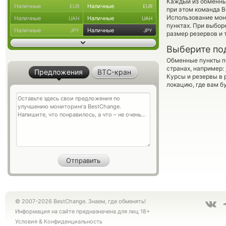
Каждый из обменны
Наличные
Наличные
EUR
EUR
при этом команда 
Использование мон
Наличные
Наличные
UAH
UAH
пунктах. При выбор
Наличные
Наличные
JPY
JPY
размер резервов и 
Выберите по
Обменные пункты по
странах, например:
Предложения
BTC-кран
Курсы и резервы в 
локацию, где вам б
© 2007-2026 BestChange. Знаем, где обменять!
Информация на сайте предназначена для лиц 18+
Условия
&
Конфиденциальность