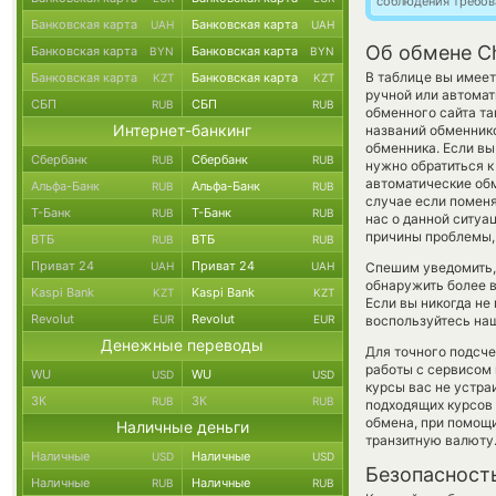
соблюдения требов
Банковская карта
Банковская карта
UAH
UAH
Об обмене Ch
Банковская карта
Банковская карта
BYN
BYN
В таблице вы имеет
Банковская карта
Банковская карта
KZT
KZT
ручной или автомат
СБП
СБП
RUB
RUB
обменного сайта та
Интернет-банкинг
названий обменнико
обменника. Если вы
Сбербанк
Сбербанк
RUB
RUB
нужно обратиться к
автоматические о
Альфа-Банк
Альфа-Банк
RUB
RUB
случае если поменят
Т-Банк
Т-Банк
RUB
RUB
нас о данной ситу
причины проблемы, 
ВТБ
ВТБ
RUB
RUB
Приват 24
Приват 24
UAH
UAH
Спешим уведомить,
обнаружить более в
Kaspi Bank
Kaspi Bank
KZT
KZT
Если вы никогда не
Revolut
Revolut
EUR
EUR
воспользуйтесь наш
Денежные переводы
Для точного подсче
работы с сервисом 
WU
WU
USD
USD
курсы вас не устр
ЗК
ЗК
RUB
RUB
подходящих курсов 
обмена, при помощ
Наличные деньги
транзитную валюту
Наличные
Наличные
USD
USD
Безопасност
Наличные
Наличные
RUB
RUB