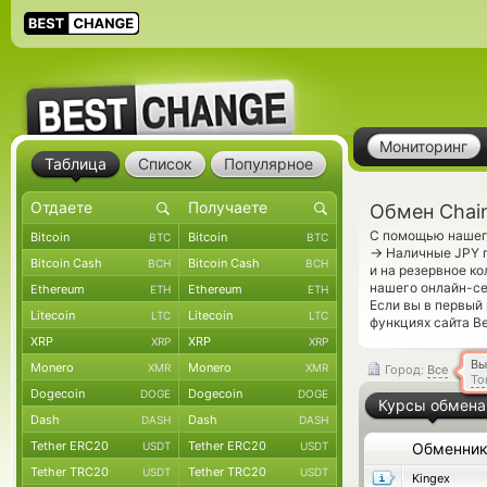
Мониторинг
Таблица
Список
Популярное
Обмен Chain
С помощью нашего
Bitcoin
Bitcoin
BTC
BTC
→
Наличные JPY п
Bitcoin Cash
Bitcoin Cash
BCH
BCH
и на резервное к
нашего онлайн-се
Ethereum
Ethereum
ETH
ETH
Если вы в первый
Litecoin
Litecoin
LTC
LTC
функциях сайта B
XRP
XRP
XRP
XRP
Вы
Monero
Monero
XMR
XMR
Город:
Все
То
Dogecoin
Dogecoin
DOGE
DOGE
Курсы обмена
Dash
Dash
DASH
DASH
Tether ERC20
Tether ERC20
USDT
USDT
Обменни
Tether TRC20
Tether TRC20
USDT
USDT
Kingex