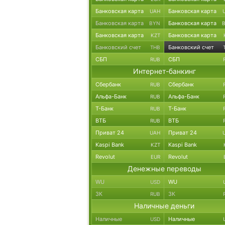
Банковская карта
Банковская карта
UAH
Банковская карта
Банковская карта
BYN
Банковская карта
Банковская карта
KZT
Банковский счет
Банковский счет
THB
СБП
СБП
RUB
Интернет-банкинг
Сбербанк
Сбербанк
RUB
Альфа-Банк
Альфа-Банк
RUB
Т-Банк
Т-Банк
RUB
ВТБ
ВТБ
RUB
Приват 24
Приват 24
UAH
Kaspi Bank
Kaspi Bank
KZT
Revolut
Revolut
EUR
Денежные переводы
WU
WU
USD
ЗК
ЗК
RUB
Наличные деньги
Наличные
Наличные
USD