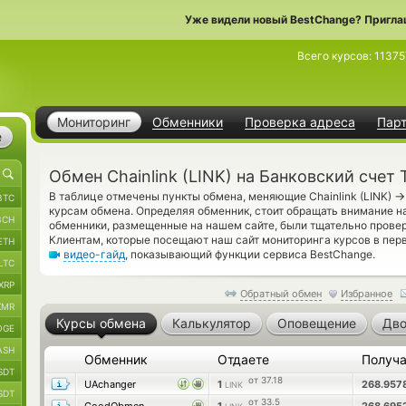
Уже видели новый BestChange? Пригла
Всего курсов:
11375
Мониторинг
Обменники
Проверка адреса
Пар
е
Обмен Chainlink (LINK) на Банковский счет
→
В таблице отмечены пункты обмена, меняющие Chainlink (LINK)
BTC
курсам обмена. Определяя обменник, стоит обращать внимание на 
BCH
обменники, размещенные на нашем сайте, были тщательно прове
Клиентам, которые посещают наш сайт мониторинга курсов в пер
ETH
видео-гайд
, показывающий функции сервиса BestChange.
LTC
XRP
Обратный обмен
Избранное
XMR
Курсы обмена
Калькулятор
Оповещение
Дво
OGE
ASH
Обменник
Отдаете
Получ
SDT
от 37.18
UAchanger
1
268.957
LINK
SDT
от 33.5