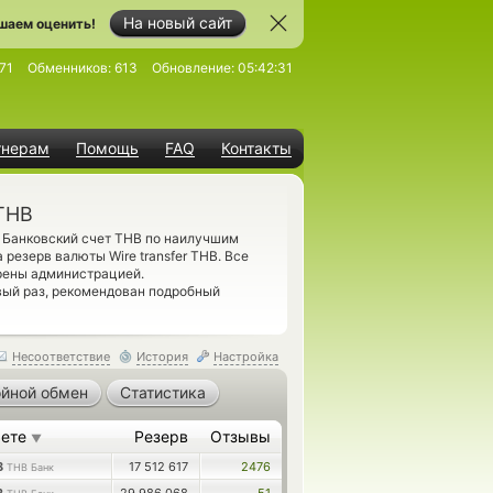
На новый сайт
шаем оценить!
71
Обменников:
613
Обновление:
05:42:31
тнерам
Помощь
FAQ
Контакты
 THB
Банковский счет THB по наилучшим
резерв валюты Wire transfer THB. Все
рены администрацией.
вый раз, рекомендован подробный
Несоответствие
История
Настройка
йной обмен
Статистика
аете
Резерв
Отзывы
▼
8
17 512 617
2476
THB Банк