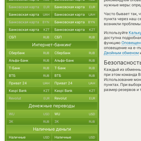
нужные меры: опред
Банковская карта
Банковская карта
EUR
EUR
Часто бывает так, ч
Банковская карта
Банковская карта
UAH
UAH
пункта через наш с
Банковская карта
Банковская карта
BYN
BYN
возникли проблемы 
Банковская карта
Банковская карта
KZT
KZT
Используйте
Кальк
СБП
СБП
RUB
RUB
доступна подробна
функцию
Оповещен
Интернет-банкинг
оповещение на e-ma
Двойным обменом
и
Сбербанк
Сбербанк
RUB
RUB
Альфа-Банк
Альфа-Банк
RUB
RUB
Безопасност
Т-Банк
Т-Банк
RUB
RUB
Каждый из обменны
при этом команда 
ВТБ
ВТБ
RUB
RUB
Использование мон
Приват 24
Приват 24
UAH
UAH
пунктах. При выбор
размер резервов и 
Kaspi Bank
Kaspi Bank
KZT
KZT
Revolut
Revolut
EUR
EUR
Денежные переводы
WU
WU
USD
USD
ЗК
ЗК
RUB
RUB
Наличные деньги
Наличные
Наличные
USD
USD