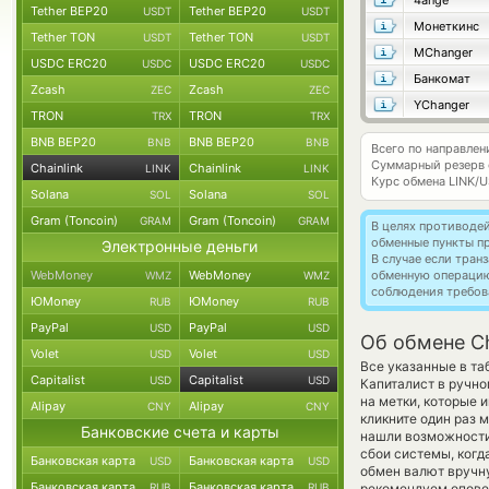
4ange
Tether BEP20
Tether BEP20
USDT
USDT
Монеткинс
Tether TON
Tether TON
USDT
USDT
MChanger
USDC ERC20
USDC ERC20
USDC
USDC
Банкомат
Zcash
Zcash
ZEC
ZEC
YChanger
TRON
TRON
TRX
TRX
BNB BEP20
BNB BEP20
BNB
BNB
Всего по направлени
Суммарный резерв
Chainlink
Chainlink
LINK
LINK
Курс обмена
LINK/
Solana
Solana
SOL
SOL
Gram (Toncoin)
Gram (Toncoin)
GRAM
GRAM
В целях противоде
обменные пункты п
Электронные деньги
В случае если тра
WebMoney
WebMoney
обменную операци
WMZ
WMZ
соблюдения требов
ЮMoney
ЮMoney
RUB
RUB
PayPal
PayPal
USD
USD
Об обмене Cha
Volet
Volet
USD
USD
Все указанные в та
Capitalist
Capitalist
USD
USD
Капиталист в ручно
на метки, которые 
Alipay
Alipay
CNY
CNY
кликните один раз 
Банковские счета и карты
нашли возможности 
сбои системы, ког
Банковская карта
Банковская карта
USD
USD
обмен валют вручную
Банковская карта
Банковская карта
RUB
RUB
рекомендуем опове