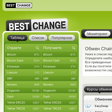
Мониторинг
Таблица
Список
Популярное
Обмен Chainl
Ниже в списке пе
Bitcoin
Bitcoin
BTC
BTC
Определите наибо
Bitcoin Cash
Bitcoin Cash
BCH
BCH
Все приведенные 
Если вы посетили
Ethereum
Ethereum
ETH
ETH
возможностях сер
Litecoin
Litecoin
LTC
LTC
XRP
XRP
XRP
XRP
Monero
Monero
XMR
XMR
Курсы обмена
Dogecoin
Dogecoin
DOGE
DOGE
Dash
Dash
DASH
DASH
Обменни
Tether ERC20
Tether ERC20
USDT
USDT
EasySwap
Tether TRC20
Tether TRC20
USDT
USDT