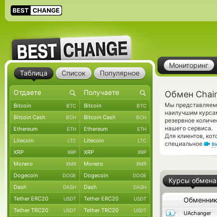
Мониторинг
Таблица
Список
Популярное
Обмен Chainl
Мы представляем 
Bitcoin
Bitcoin
BTC
BTC
наилучшим курсам
Bitcoin Cash
Bitcoin Cash
BCH
BCH
резервное количе
нашего сервиса.
Ethereum
Ethereum
ETH
ETH
Для клиентов, ко
Litecoin
Litecoin
LTC
LTC
специальное
в
XRP
XRP
XRP
XRP
Monero
Monero
XMR
XMR
Dogecoin
Dogecoin
DOGE
DOGE
Курсы обмена
Dash
Dash
DASH
DASH
Tether ERC20
Tether ERC20
USDT
USDT
Обменни
Tether TRC20
Tether TRC20
USDT
USDT
UAchanger