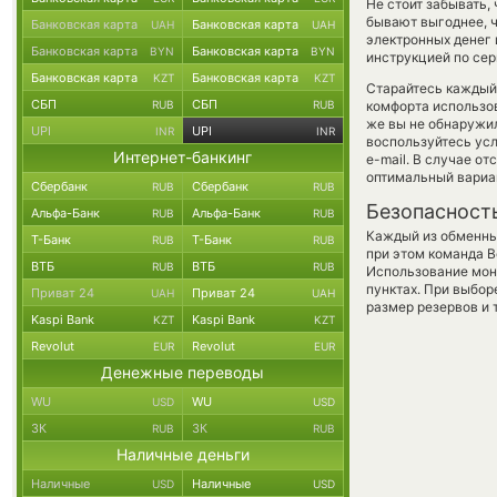
Не стоит забывать,
бывают выгоднее, ч
Банковская карта
Банковская карта
UAH
UAH
электронных денег 
Банковская карта
Банковская карта
BYN
BYN
инструкцией по сер
Банковская карта
Банковская карта
KZT
KZT
Старайтесь каждый
СБП
СБП
RUB
RUB
комфорта использов
же вы не обнаружил
UPI
UPI
INR
INR
воспользуйтесь ус
Интернет-банкинг
e-mail. В случае о
оптимальный вариан
Сбербанк
Сбербанк
RUB
RUB
Безопасност
Альфа-Банк
Альфа-Банк
RUB
RUB
Каждый из обменны
Т-Банк
Т-Банк
RUB
RUB
при этом команда 
ВТБ
ВТБ
RUB
RUB
Использование мон
пунктах. При выбор
Приват 24
Приват 24
UAH
UAH
размер резервов и 
Kaspi Bank
Kaspi Bank
KZT
KZT
Revolut
Revolut
EUR
EUR
Денежные переводы
WU
WU
USD
USD
ЗК
ЗК
RUB
RUB
Наличные деньги
Наличные
Наличные
USD
USD