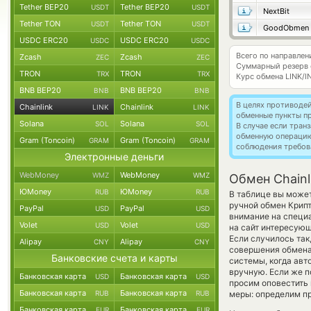
Tether BEP20
Tether BEP20
USDT
USDT
NextBit
Tether TON
Tether TON
USDT
USDT
GoodObmen
USDC ERC20
USDC ERC20
USDC
USDC
Всего по направлени
Zcash
Zcash
ZEC
ZEC
Суммарный резерв
TRON
TRON
TRX
TRX
Курс обмена
LINK/I
BNB BEP20
BNB BEP20
BNB
BNB
В целях противоде
Chainlink
Chainlink
LINK
LINK
обменные пункты п
Solana
Solana
SOL
SOL
В случае если тра
обменную операци
Gram (Toncoin)
Gram (Toncoin)
GRAM
GRAM
соблюдения требов
Электронные деньги
WebMoney
WebMoney
WMZ
WMZ
Обмен Chainl
ЮMoney
ЮMoney
RUB
RUB
В таблице вы может
ручной обмен Крипт
PayPal
PayPal
USD
USD
внимание на специа
Volet
Volet
USD
USD
на сайт интересующ
Если случилось так
Alipay
Alipay
CNY
CNY
совершения обмена 
Банковские счета и карты
системы, когда ав
вручную. Если же по
Банковская карта
Банковская карта
USD
USD
просим оповестить
Банковская карта
Банковская карта
RUB
RUB
меры: определим пр
Банковская карта
Банковская карта
EUR
EUR