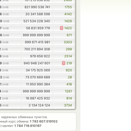
32
101 213 638 832
2466
SHIB
63
821 990 536 741
1755
SHIB
36
20 341 588 598
4142
SHIB
50
521 534 228 340
1426
SHIB
67
58 831 959 779
1
1422
SHIB
76
999 999 999 999
671
SHIB
63
999 671 415 981
3303
SHIB
62
700 211 894 308
299
SHIB
99
979 656 922
2514
SHIB
99
940 948 247 601
1
219
SHIB
13
34 175 925 069
920
SHIB
73
73 070 669 689
28
SHIB
21
11 950 990 384
418
SHIB
14
999 999 999 999
1261
SHIB
82
16 687 425 932
814
SHIB
95
2 134 124 124
3734
SHIB
7
надежных обменных пунктов.
нный курс обмена:
1 763 607.519102
ставляет
1 784 719.610197