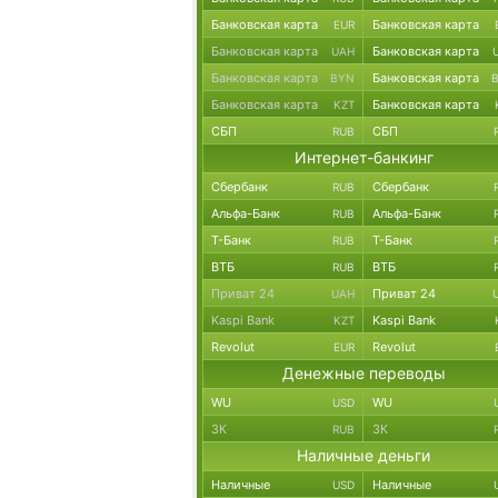
Банковская карта
Банковская карта
EUR
Банковская карта
Банковская карта
UAH
Банковская карта
Банковская карта
BYN
Банковская карта
Банковская карта
KZT
СБП
СБП
RUB
Интернет-банкинг
Сбербанк
Сбербанк
RUB
Альфа-Банк
Альфа-Банк
RUB
Т-Банк
Т-Банк
RUB
ВТБ
ВТБ
RUB
Приват 24
Приват 24
UAH
Kaspi Bank
Kaspi Bank
KZT
Revolut
Revolut
EUR
Денежные переводы
WU
WU
USD
ЗК
ЗК
RUB
Наличные деньги
Наличные
Наличные
USD