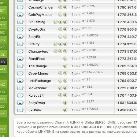
MChanger
1
1 783 081.
LINK
SDT
от 2 225
CosmoChanger
1
1 780 971.
LINK
SDT
от 1 483
CoinPayMaster
1
1 779 365.
LINK
SDC
от 2 970
BitFlaming
1
1 778 430.
LINK
ZEC
от 891
CryptoGin
1
1 776 866.
LINK
TRX
от 3.66202
EasyBit
1
1 776 440.
LINK
BNB
от 1 485
Bitality
1
1 774 929.
LINK
INK
от 2.6785
ChangeHero
1
1 773 517.
LINK
SOL
от 1.2196
FixedFloat
1
1 773 267.
LINK
HIB
от 3.66202
TheChange
1
1 769 334.
LINK
RAM
от 1.52291432
CyberMoney
1
1 769 053.
LINK
от 25
LetsExchange
1
1 764 902.
LINK
MZ
от 14.8
Монеткинс
1
1 725 088.
LINK
RUB
от 594
Kursov24
1
1 704 407.
LINK
USD
от 22.17
EasySwap
1
1 631 834.
LINK
USD
от 6.72031
Ex-Bank
1
1 458 847.
LINK
CNY
Всего по направлению Chainlink (LINK)
Shiba BEP20 (SHIB) работает
1
→
Суммарный резерв обменников:
6 337 008 460 011
SHIB.
Средневзвеше
USD
Курс обмена
LINK/SHIB
на криптовалютных рынках на текущее время со
RUB