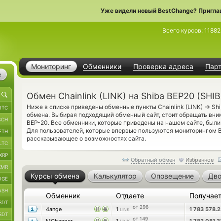
Уже видели новый BestChange? Пригла
Всего курсов:
1188
Мониторинг
Обменники
Проверка адреса
Пар
е
Обмен Chainlink (LINK) на Shiba BEP20 (SHIB
→
Ниже в списке приведены обменные пункты Chainlink (LINK)
Shi
BTC
обмена. Выбирая подходящий обменный сайт, стоит обращать вним
BCH
BEP-20. Все обменники, которые приведены на нашем сайте, был
Для пользователей, которые впервые пользуются мониторингом 
ETH
рассказывающее о возможностях сайта.
LTC
XRP
Обратный обмен
Избранное
XMR
Курсы обмена
Калькулятор
Оповещение
Дво
OGE
ASH
Обменник
Отдаете
Получае
SDT
от 296
4ange
1
1 783 578.
LINK
SDT
от 149