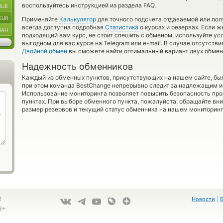
воспользуйтесь инструкцией из раздела FAQ.
RUB
EUR
Применяйте
Калькулятор
для точного подсчета отдаваемой или по
всегда доступна подробная
Статистика
о курсах и резервах. Если 
UAH
подходящий вам курс, не стоит спешить с обменом, используйте ус
выгодном для вас курсе на Telegram или e-mail. В случае отсутств
Двойной обмен
вы сможете найти оптимальный вариант двух обмен
Надежность обменников
Каждый из обменных пунктов, присутствующих на нашем сайте, бы
при этом команда BestChange непрерывно следит за надлежащим и
Использование мониторинга позволяет повысить безопасность пр
пунктах. При выборе обменного пункта, пожалуйста, обращайте вн
размер резервов и текущий статус обменника на нашем мониторинг
!
Новости
|
8+