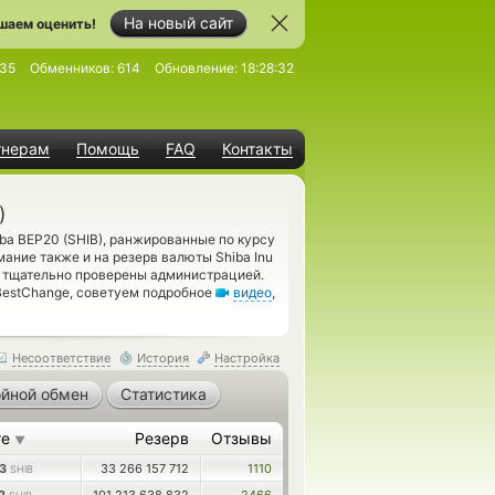
На новый сайт
шаем оценить!
235
Обменников:
614
Обновление:
18:28:32
тнерам
Помощь
FAQ
Контакты
)
ba BEP20 (SHIB), ранжированные по курсу
ание также и на резерв валюты Shiba Inu
и тщательно проверены администрацией.
BestChange, советуем подробное
видео
,
Несоответствие
История
Настройка
йной обмен
Статистика
те
Резерв
Отзывы
▼
23
33 266 157 712
1110
SHIB