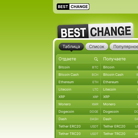
Таблица
Список
Популярно
Bitcoin
Bitcoin
BTC
Bitcoin Cash
Bitcoin Cash
BCH
Ethereum
Ethereum
ETH
Litecoin
Litecoin
LTC
XRP
XRP
XRP
Monero
Monero
XMR
Dogecoin
Dogecoin
DOGE
D
Dash
Dash
DASH
D
Tether ERC20
Tether ERC20
USDT
U
Tether TRC20
Tether TRC20
USDT
U