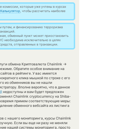
 комиссии, которые уже учтены в курсах
й
Калькулятор
, чтобы рассчитать наиболее
м путем, и финансированию терроризма
анзакций.
нная, обменный пункт может приостановить
YC необходима исключительно в целях
редств, отправленных в транзакции.
→
слуги обмена Криптовалюта Chainlink
режиме. Обратите особое внимание на
айтов в рейтинге. У вас имеется
ократного клика мышкой по строке с его
ого из обменников вы не нашли
стратору. Вполне вероятно, что в данное
B)
недоступны и вам будет предложен
менял Chainlink cryptocurrency на Shiba-
Мы вовремя примем соответствующие меры:
аление обменного вебсайта из листинга
ов с нашего мониторинга, курсы Chainlink
ручную. Если вы еще ни разу не меняли
ние нашей системы мониторинга, просто