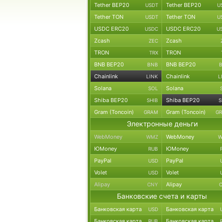
Tether BEP20
Tether BEP20
USDT
U
Tether TON
Tether TON
USDT
U
USDC ERC20
USDC ERC20
USDC
U
Zcash
Zcash
ZEC
TRON
TRON
TRX
BNB BEP20
BNB BEP20
BNB
Chainlink
Chainlink
LINK
L
Solana
Solana
SOL
Shiba BEP20
Shiba BEP20
SHIB
S
Gram (Toncoin)
Gram (Toncoin)
GRAM
G
Электронные деньги
WebMoney
WebMoney
WMZ
W
ЮMoney
ЮMoney
RUB
PayPal
PayPal
USD
Volet
Volet
USD
Alipay
Alipay
CNY
Банковские счета и карты
Банковская карта
Банковская карта
USD
Банковская карта
Банковская карта
RUB