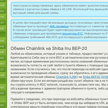
EUR
Некоторые из представленных здесь обменников имеют дополнительные
обменов с расчетом суммы обмена в 40 LINK. Воспользуйтесь функцие
UAH
выгодный обмен для вашей суммы.
BYN
В целях противодействия легализации доходов, полученных преступны
KZT
обменные пункты проводят
AML-проверки
поступающих от клиентов тр
RUB
В случае если транзакция будет идентифицирована как высокорискова
обменную операцию для проведения
процедуры KYC
. Информация по K
соблюдения требований AML/KYC для последующего разблокирования с
RUB
RUB
Обмен Chainlink на Shiba Inu BEP-20
RUB
Любой из обменников, который указан в таблице, предоставляет у
Криптовалюта Сиба-ину в сети BSC в автоматическом или ручном 
RUB
метки, которые временами расположены около названий обменных с
UAH
возможность попасть на сайт любого пункта обмена с помощью одн
названием. Если случилось так, что после перехода на вебсайт одн
KZT
возможности проведения обмена, сразу же обратитесь к его админи
EUR
время автоматические обмены
Chainlink (LINK)
на
Shiba BEP20 (SHI
обмен вручную. Если же интересующий вас пункт обмена так и не по
Inu cryptocurrency in BSC network, пожалуйста, оповестите нас. 
USD
обсуждение причины с администратором обменного пункта, либо уд
текущего направления.
RUB
Примите к сведению, что при переходе на вебсайты обменных пункт
→
Shiba-BEP могут быть интереснее, чем когда вы набираете URL в
USD
электронные деньги подобным способом и это ваше первое посеще