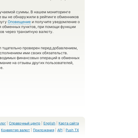
лучаемой суммы. В нашем мониторинге
же вы не обнаружили в рейтинге обменников
лугу
Оповещение
и получите уведомление о
ия обменных пунктов, при помощи функции
ов через транзитную валюту.
л тщательно проверен перед добавлением,
сполнением ими своих обязательств.
оводимых финансовых операций в обменных
имание на отзывы других пользователей,
е.
Блог
|
Справочный центр
|
English
|
Карта сайта
Конвертер валют
|
Приложения
|
API
|
Push TX