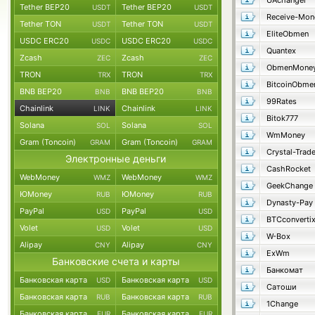
UAchanger
Tether BEP20
Tether BEP20
USDT
USDT
Receive-Mon
Tether TON
Tether TON
USDT
USDT
EliteObmen
USDC ERC20
USDC ERC20
USDC
USDC
Quantex
Zcash
Zcash
ZEC
ZEC
ObmenMone
TRON
TRON
TRX
TRX
BitcoinObme
BNB BEP20
BNB BEP20
BNB
BNB
99Rates
Chainlink
Chainlink
LINK
LINK
Bitok777
Solana
Solana
SOL
SOL
WmMoney
Gram (Toncoin)
Gram (Toncoin)
GRAM
GRAM
Crystal-Trad
Электронные деньги
CashRocket
WebMoney
WebMoney
WMZ
WMZ
GeekChange
ЮMoney
ЮMoney
RUB
RUB
Dynasty-Pay
PayPal
PayPal
USD
USD
BTCconverti
Volet
Volet
USD
USD
W-Box
Alipay
Alipay
CNY
CNY
ExWm
Банковские счета и карты
Банкомат
Банковская карта
Банковская карта
USD
USD
Сатоши
Банковская карта
Банковская карта
RUB
RUB
1Change
Банковская карта
Банковская карта
EUR
EUR