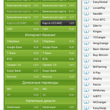
EasyGlobal
Банковская карта
Банковская карта
UAH
UAH
LovanPay
Банковская карта
Банковская карта
BYN
BYN
NextBit
Банковская карта
Банковская карта
KZT
KZT
First-BTC
Карта UZCARD
Карта UZCARD
UZS
UZS
Шахта
СБП
СБП
RUB
RUB
Kingex
Интернет-банкинг
YChanger
Сбербанк
Сбербанк
RUB
RUB
Amgchange
Альфа-Банк
Альфа-Банк
RUB
RUB
Best-Obmen
Т-Банк
Т-Банк
RUB
RUB
Buy-Bitcoin
ВТБ
ВТБ
RUB
RUB
2rbina
Приват 24
Приват 24
UAH
UAH
BitFlaming
Kaspi Bank
Kaspi Bank
KZT
KZT
X-Pay
Revolut
Revolut
EUR
EUR
Bitality
Денежные переводы
Касса
WU
WU
USD
USD
MrMoney
ЗК
ЗК
RUB
RUB
IziBTC
Наличные деньги
MChanger
Наличные
Наличные
USD
USD
EasySwap