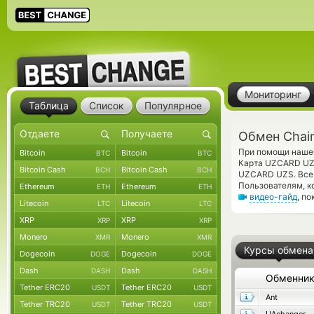
Мониторинг
Таблица
Список
Популярное
Обмен Chain
При помощи нашег
Bitcoin
Bitcoin
BTC
BTC
Карта UZCARD UZS
Bitcoin Cash
Bitcoin Cash
BCH
BCH
UZCARD UZS. Все 
Пользователям, к
Ethereum
Ethereum
ETH
ETH
видео-гайд
, п
Litecoin
Litecoin
LTC
LTC
XRP
XRP
XRP
XRP
Monero
Monero
XMR
XMR
Курсы обмена
Dogecoin
Dogecoin
DOGE
DOGE
Dash
Dash
DASH
DASH
Обменни
Tether ERC20
Tether ERC20
USDT
USDT
Ant
Tether TRC20
Tether TRC20
USDT
USDT