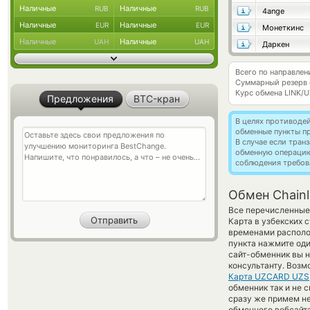
Наличные
Наличные
RUB
RUB
4ange
Наличные
Наличные
EUR
EUR
Монеткинс
Наличные
Наличные
UAH
UAH
Даркен
Всего по направлени
Суммарный резерв
Курс обмена
LINK/
Предложения
BTC-кран
В целях противоде
обменные пункты п
В случае если тра
обменную операци
соблюдения требов
Обмен Chainl
Все перечисленные
Карта в узбекских 
временами располо
пункта нажмите оди
сайт-обменник вы 
консультанту. Возм
Карта UZCARD UZS
обменник так и не с
сразу же примем н
обменного вебсайта