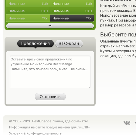
Наличные
Наличные
EUR
EUR
Каждый из обменны
при этом команда 
Наличные
Наличные
UAH
UAH
Использование мон
Наличные
Наличные
TRY
TRY
пунктах. При выбор
размер резервов и 
Выберите по
Обменные пункты по
Предложения
BTC-кран
странах, например:
Курсы и резервы в 
локацию, где вам б
© 2007-2026 BestChange. Знаем, где обменять!
Информация на сайте предназначена для лиц 18+
Условия
&
Конфиденциальность