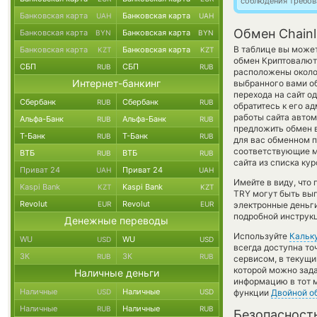
соблюдения требов
Банковская карта
Банковская карта
UAH
UAH
Обмен Chainl
Банковская карта
Банковская карта
BYN
BYN
В таблице вы может
Банковская карта
Банковская карта
KZT
KZT
обмен Криптовалют
СБП
СБП
RUB
RUB
расположены около 
Интернет-банкинг
выбранного вами об
перехода на сайт о
Сбербанк
Сбербанк
RUB
RUB
обратитесь к его а
работы сайта авто
Альфа-Банк
Альфа-Банк
RUB
RUB
предложить обмен вр
Т-Банк
Т-Банк
RUB
RUB
для вас обменном п
соответствующие м
ВТБ
ВТБ
RUB
RUB
сайта из списка ку
Приват 24
Приват 24
UAH
UAH
Имейте в виду, что
Kaspi Bank
Kaspi Bank
KZT
KZT
TRY могут быть выг
Revolut
Revolut
EUR
EUR
электронные деньги
подробной инструкц
Денежные переводы
Используйте
Кальк
WU
WU
USD
USD
всегда доступна т
ЗК
ЗК
RUB
RUB
сервисом, в текущ
которой можно зада
Наличные деньги
информацию в тот м
Наличные
Наличные
USD
USD
функции
Двойной о
Наличные
Наличные
RUB
RUB
Безопасност