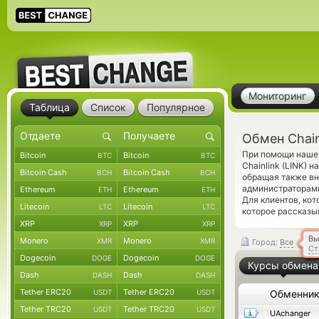
Мониторинг
Таблица
Список
Популярное
Обмен Chain
При помощи нашег
Bitcoin
Bitcoin
BTC
BTC
Chainlink (LINK)
Bitcoin Cash
Bitcoin Cash
BCH
BCH
обращая также вн
администраторами
Ethereum
Ethereum
ETH
ETH
Для клиентов, ко
Litecoin
Litecoin
LTC
LTC
которое рассказыв
XRP
XRP
XRP
XRP
Вы
Monero
Monero
XMR
XMR
Город:
Все
Ст
Dogecoin
Dogecoin
DOGE
DOGE
Курсы обмена
Dash
Dash
DASH
DASH
Tether ERC20
Tether ERC20
USDT
USDT
Обменни
Tether TRC20
Tether TRC20
USDT
USDT
UAchanger