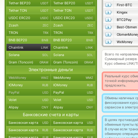
Tether BEP20
Tether BEP20
USDT
USDT
First-BTC
Tether TON
Tether TON
USDT
USDT
Kingex
USDC ERC20
USDC ERC20
USDC
USDC
BTC2Pay
Zcash
Zcash
ZEC
ZEC
Best-Obmen
TRON
TRON
TRX
TRX
ObmenMone
BNB BEP20
BNB BEP20
BNB
BNB
WxMoney
Chainlink
Chainlink
LINK
LINK
Всего по направлени
Solana
Solana
SOL
SOL
Суммарный резерв
Gram (Toncoin)
Gram (Toncoin)
GRAM
GRAM
Курс обмена
LINK/T
Электронные деньги
Реальный курс обме
WebMoney
WebMoney
WMZ
WMZ
точной информации
ЮMoney
ЮMoney
RUB
RUB
предложить.
PayPal
PayPal
USD
USD
Обмены наличных с
Volet
Volet
USD
USD
фиксирования курс
Alipay
Alipay
сервисом в электр
CNY
CNY
Банковские счета и карты
В целях противоде
Банковская карта
Банковская карта
USD
USD
обменные пункты п
В случае если тра
Банковская карта
Банковская карта
RUB
RUB
обменную операци
Банковская карта
Банковская карта
EUR
EUR