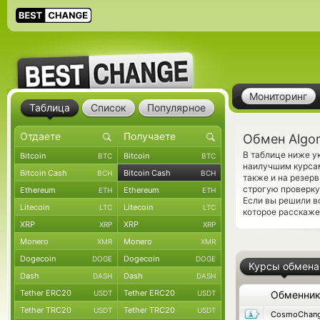
Мониторинг
Таблица
Список
Популярное
Обмен Algor
В таблице ниже у
Bitcoin
Bitcoin
BTC
BTC
наилучшим курсам
Bitcoin Cash
Bitcoin Cash
BCH
BCH
также и на резер
строгую проверку
Ethereum
Ethereum
ETH
ETH
Если вы решили в
Litecoin
Litecoin
LTC
LTC
которое расскаже
XRP
XRP
XRP
XRP
Monero
Monero
XMR
XMR
Dogecoin
Dogecoin
DOGE
DOGE
Курсы обмена
Dash
Dash
DASH
DASH
Tether ERC20
Tether ERC20
USDT
USDT
Обменни
Tether TRC20
Tether TRC20
USDT
USDT
CosmoChang