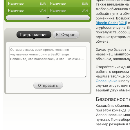
Наличные
Наличные
EUR
EUR
также внимание на 
любого обменника п
Наличные
Наличные
UAH
UAH
вебсайт пункта обм
обменника. Возмож
Bitcoin Cash (BCH)
с
cryptocurrency на 
пожалуйста, сообщ
Предложения
BTC-кран
администратором об
обмена.
Зачастую бывает та
через наш монитори
обменом, воспользу
Старайтесь каждый
работы с сервисом 
нашли в таблице об
Оповещение
и полу
случае отсутствия
вариант двух обмен
Безопасност
Каждый из обменны
при этом команда 
Использование мон
пунктах. При выбор
размер резервов и 