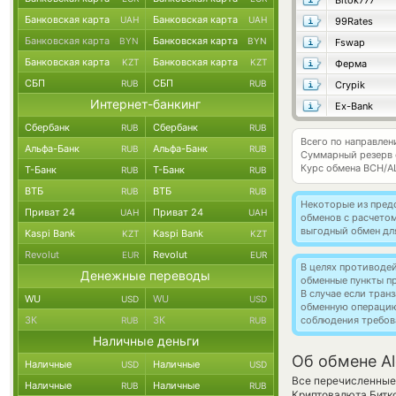
Bitok777
Банковская карта
Банковская карта
UAH
UAH
99Rates
Банковская карта
Банковская карта
BYN
BYN
Fswap
Банковская карта
Банковская карта
KZT
KZT
Ферма
СБП
СБП
RUB
RUB
Crypik
Интернет-банкинг
Ex-Bank
Сбербанк
Сбербанк
RUB
RUB
Всего по направлен
Альфа-Банк
Альфа-Банк
RUB
RUB
Суммарный резерв
Курс обмена
BCH/A
Т-Банк
Т-Банк
RUB
RUB
ВТБ
ВТБ
RUB
RUB
Некоторые из пред
Приват 24
Приват 24
UAH
UAH
обменов с расчето
выгодный обмен дл
Kaspi Bank
Kaspi Bank
KZT
KZT
Revolut
Revolut
EUR
EUR
В целях противоде
Денежные переводы
обменные пункты п
В случае если тра
WU
WU
USD
USD
обменную операци
ЗК
ЗК
соблюдения требов
RUB
RUB
Наличные деньги
Об обмене Al
Наличные
Наличные
USD
USD
Все перечисленные 
Наличные
Наличные
RUB
RUB
Криптовалюта Битк