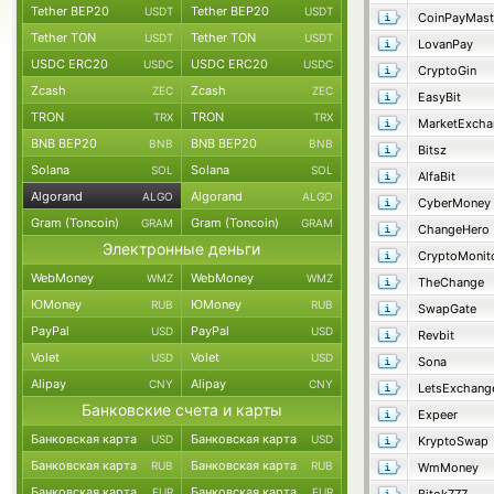
Tether BEP20
Tether BEP20
USDT
USDT
CoinPayMast
Tether TON
Tether TON
USDT
USDT
LovanPay
USDC ERC20
USDC ERC20
USDC
USDC
CryptoGin
Zcash
Zcash
ZEC
ZEC
EasyBit
TRON
TRON
TRX
TRX
MarketExcha
BNB BEP20
BNB BEP20
BNB
BNB
Bitsz
Solana
Solana
SOL
SOL
AlfaBit
Algorand
Algorand
ALGO
ALGO
CyberMoney
Gram (Toncoin)
Gram (Toncoin)
GRAM
GRAM
ChangeHero
Электронные деньги
CryptoMonit
WebMoney
WebMoney
WMZ
WMZ
TheChange
ЮMoney
ЮMoney
RUB
RUB
SwapGate
PayPal
PayPal
USD
USD
Revbit
Volet
Volet
USD
USD
Sona
Alipay
Alipay
CNY
CNY
LetsExchang
Банковские счета и карты
Expeer
Банковская карта
Банковская карта
USD
USD
KryptoSwap
Банковская карта
Банковская карта
RUB
RUB
WmMoney
Банковская карта
Банковская карта
EUR
EUR