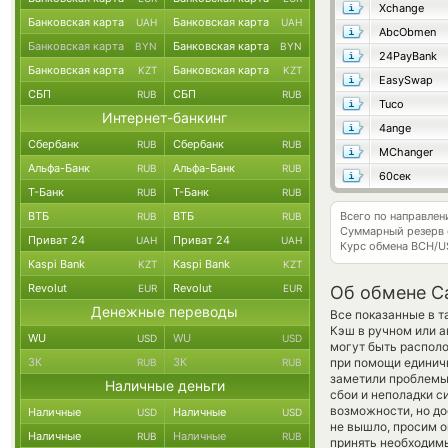
Xchange
Банковская карта
Банковская карта
UAH
UAH
AbcObmen
Банковская карта
Банковская карта
BYN
BYN
24PayBank
Банковская карта
Банковская карта
KZT
KZT
EasySwap
СБП
СБП
RUB
RUB
Tuco
Интернет-банкинг
4ange
Сбербанк
Сбербанк
RUB
RUB
MChanger
Альфа-Банк
Альфа-Банк
RUB
RUB
60сек
Т-Банк
Т-Банк
RUB
RUB
ВТБ
ВТБ
Всего по направлен
RUB
RUB
Суммарный резерв
Приват 24
Приват 24
UAH
UAH
Курс обмена
BCH/U
Kaspi Bank
Kaspi Bank
KZT
KZT
Revolut
Revolut
EUR
EUR
Об обмене Cap
Денежные переводы
Все показанные в 
Кэш в ручном или 
WU
WU
USD
USD
могут быть располо
ЗК
ЗК
при помощи единичн
RUB
RUB
заметили проблемы 
Наличные деньги
сбои и неполадки с
возможности, но дос
Наличные
Наличные
USD
USD
не вышло, просим 
Наличные
Наличные
RUB
RUB
принять необходимы