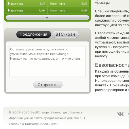
таблицы.
Наличные
Наличные
EUR
EUR
Наличные
Наличные
UAH
UAH
Спешим уведомить,
более интересный ку
сложности с обмено
инструкцией по сер
Старайтесь каждый
Предложения
BTC-кран
любой момент може
устраивают, воспо
курсов вы получите
при помощи функц
валюту.
Безопасност
Каждый из обменны
при этом команда 
Использование мон
пунктах. При выбор
размер резервов и 
© 2007-2026 BestChange. Знаем, где обменять!
Информация на сайте предназначена для лиц 18+
Условия
&
Конфиденциальность