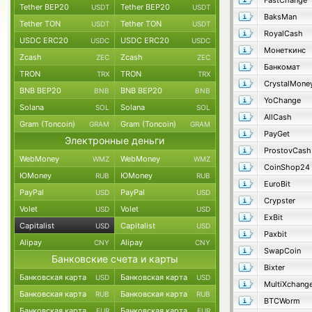
FastChange
Tether BEP20
Tether BEP20
USDT
USDT
BaksMan
Tether TON
Tether TON
USDT
USDT
RoyalCash
USDC ERC20
USDC ERC20
USDC
USDC
Монеткинс
Zcash
Zcash
ZEC
ZEC
Банкомат
TRON
TRON
TRX
TRX
CrystalMone
BNB BEP20
BNB BEP20
BNB
BNB
YoChange
Solana
Solana
SOL
SOL
AllCash
Gram (Toncoin)
Gram (Toncoin)
GRAM
GRAM
PayGet
Электронные деньги
ProstovCash
WebMoney
WebMoney
WMZ
WMZ
CoinShop24
ЮMoney
ЮMoney
RUB
RUB
EuroBit
PayPal
PayPal
USD
USD
Crypster
Volet
Volet
USD
USD
ExBit
Capitalist
Capitalist
USD
USD
Paxbit
Alipay
Alipay
CNY
CNY
SwapCoin
Банковские счета и карты
Bixter
Банковская карта
Банковская карта
USD
USD
MultiXchang
Банковская карта
Банковская карта
RUB
RUB
BTCWorm
Банковская карта
Банковская карта
EUR
EUR