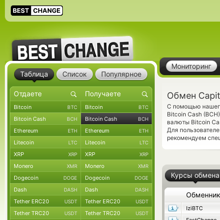
Мониторинг
Таблица
Список
Популярное
Обмен Capit
С помощью нашего
Bitcoin
Bitcoin
BTC
BTC
Bitcoin Cash (BCH
Bitcoin Cash
Bitcoin Cash
BCH
BCH
валюты Bitcoin C
Для пользователе
Ethereum
Ethereum
ETH
ETH
рекомендуем спе
Litecoin
Litecoin
LTC
LTC
XRP
XRP
XRP
XRP
Monero
Monero
XMR
XMR
Курсы обмена
Dogecoin
Dogecoin
DOGE
DOGE
Dash
Dash
DASH
DASH
Обменни
Tether ERC20
Tether ERC20
USDT
USDT
IziBTC
Tether TRC20
Tether TRC20
USDT
USDT