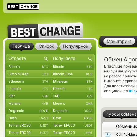
Мониторинг
Таблица
Список
Популярное
Обмен Algor
В таблице приведе
Bitcoin
Bitcoin
BTC
BTC
наилучшему курсу
Bitcoin Cash
Bitcoin Cash
BCH
BCH
на резерв валюты
Интернет-сервиса
Ethereum
Ethereum
ETH
ETH
Для посетителей,
Litecoin
Litecoin
LTC
LTC
специальное
в
XRP
XRP
XRP
XRP
Monero
Monero
XMR
XMR
Dogecoin
Dogecoin
DOGE
DOGE
Курсы обмена
Dash
Dash
DASH
DASH
Tether ERC20
Tether ERC20
USDT
USDT
Обменни
Tether TRC20
Tether TRC20
USDT
USDT
CoinPayMast