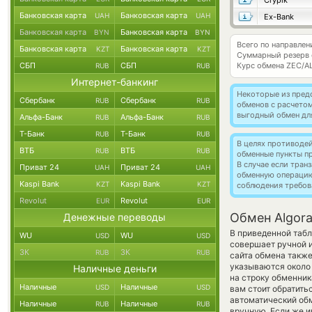
Crypik
Банковская карта
Банковская карта
UAH
UAH
Ex-Bank
Банковская карта
Банковская карта
BYN
BYN
Всего по направлен
Банковская карта
Банковская карта
KZT
KZT
Суммарный резерв
СБП
СБП
Курс обмена
ZEC/A
RUB
RUB
Интернет-банкинг
Некоторые из пред
Сбербанк
Сбербанк
RUB
RUB
обменов с расчето
выгодный обмен дл
Альфа-Банк
Альфа-Банк
RUB
RUB
Т-Банк
Т-Банк
RUB
RUB
В целях противоде
ВТБ
ВТБ
RUB
RUB
обменные пункты п
В случае если тра
Приват 24
Приват 24
UAH
UAH
обменную операци
Kaspi Bank
Kaspi Bank
KZT
KZT
соблюдения требов
Revolut
Revolut
EUR
EUR
Обмен Algora
Денежные переводы
В приведенной табл
WU
WU
USD
USD
совершает ручной 
ЗК
ЗК
RUB
RUB
сайта обмена также
указываются около 
Наличные деньги
на строку обменник
Наличные
Наличные
USD
USD
вам стоит обратить
автоматический о
Наличные
Наличные
RUB
RUB
вручную. Если же и