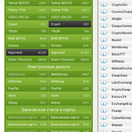
Tether BEP20
Tether BEP20
USDT
USDT
CryptoGin
Tether TON
Tether TON
USDT
USDT
CosmoChang
USDC ERC20
USDC ERC20
USDC
USDC
AlfaBit
Zcash
Zcash
ZEC
ZEC
SwapsCenter
TRON
TRON
TRX
TRX
CryptoMonit
BNB BEP20
BNB BEP20
BNB
BNB
Revbit
Solana
Solana
SOL
SOL
WmMoney
Algorand
Algorand
ALGO
ALGO
Bitok777
Gram (Toncoin)
Gram (Toncoin)
GRAM
GRAM
99Rates
Электронные деньги
MarketExcha
WebMoney
WebMoney
WMZ
WMZ
SwapGate
ЮMoney
ЮMoney
RUB
RUB
LetsExchang
PayPal
PayPal
USD
USD
KryptoSwap
Volet
Volet
USD
USD
Kursov24
Alipay
Alipay
CNY
CNY
ExchangeExp
Банковские счета и карты
Fswap
Банковская карта
Банковская карта
USD
USD
CyberMoney
Банковская карта
Банковская карта
RUB
RUB
Ферма
Банковская карта
Банковская карта
EUR
EUR