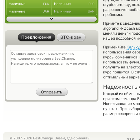
Наличные
Наличные
EUR
EUR
cryptocurrency, по
разрешению проблем
Наличные
Наличные
UAH
UAH
проблемы.
Примите к сведению
→
algorand
Zcash мо
меняли деньги подо
Предложения
BTC-кран
нашей подробной ин
Применяйте
Кальку
использования серв
курсы обменников,
использовать фун
получить на электр
курс появится. В с
оптимальный вариан
Надежность 
Каждый из обменны
при этом команда 
Использование мон
пунктах. При выбор
размер резервов и 
© 2007-2026 BestChange. Знаем, где обменять!