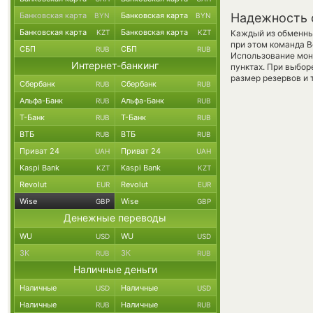
Банковская карта
Банковская карта
Надежность 
BYN
BYN
Банковская карта
Банковская карта
KZT
KZT
Каждый из обменны
при этом команда 
СБП
СБП
RUB
RUB
Использование мон
Интернет-банкинг
пунктах. При выбор
размер резервов и 
Сбербанк
Сбербанк
RUB
RUB
Альфа-Банк
Альфа-Банк
RUB
RUB
Т-Банк
Т-Банк
RUB
RUB
ВТБ
ВТБ
RUB
RUB
Приват 24
Приват 24
UAH
UAH
Kaspi Bank
Kaspi Bank
KZT
KZT
Revolut
Revolut
EUR
EUR
Wise
Wise
GBP
GBP
Денежные переводы
WU
WU
USD
USD
ЗК
ЗК
RUB
RUB
Наличные деньги
Наличные
Наличные
USD
USD
Наличные
Наличные
RUB
RUB