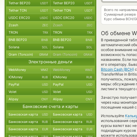
Tether BEP20
Tether BEP20
USDT
USDT
Всего по направле
Tether TON
Tether TON
USDT
USDT
Суммарный резерв
USDC ERC20
USDC ERC20
USDC
USDC
Курс обмена
BCH/G
Zcash
Zcash
ZEC
ZEC
Об обмене Wi
TRON
TRON
TRX
TRX
BNB BEP20
BNB BEP20
В приведенной табл
BNB
BNB
автоматический об
Solana
Solana
SOL
SOL
особое внимание на
Gram (Toncoin)
Gram (Toncoin)
возможность попас
GRAM
GRAM
названием. Если по
Электронные деньги
его оператору. Быв
Bitcoin Cash (BCH)
с
WebMoney
WebMoney
WMZ
WMZ
TransferWise in Bri
ЮMoney
ЮMoney
RUB
RUB
получилось, пожал
меры: обсуждение 
PayPal
PayPal
USD
USD
листинга текущего
Volet
Volet
USD
USD
Зачастую получаетс
Alipay
Alipay
CNY
CNY
через наш монитори
Банковские счета и карты
посещение нашей си
Банковская карта
Банковская карта
USD
USD
Используйте
Кальк
использования серв
Банковская карта
Банковская карта
RUB
RUB
курсы валют вас н
Банковская карта
Банковская карта
EUR
EUR
подходящих курсов 
можете использов
Банковская карта
Банковская карта
UAH
UAH