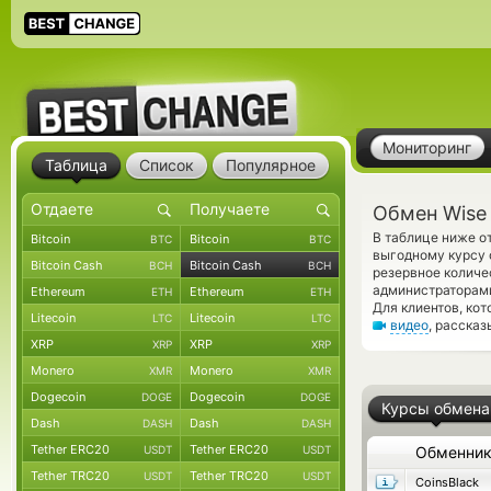
Мониторинг
Таблица
Список
Популярное
Обмен Wise 
В таблице ниже от
Bitcoin
Bitcoin
BTC
BTC
выгодному курсу 
Bitcoin Cash
Bitcoin Cash
BCH
BCH
резервное количе
администраторами
Ethereum
Ethereum
ETH
ETH
Для клиентов, ко
Litecoin
Litecoin
LTC
LTC
видео
, расска
XRP
XRP
XRP
XRP
Monero
Monero
XMR
XMR
Dogecoin
Dogecoin
DOGE
DOGE
Курсы обмена
Dash
Dash
DASH
DASH
Tether ERC20
Tether ERC20
USDT
USDT
Обменни
Tether TRC20
Tether TRC20
USDT
USDT
CoinsBlack