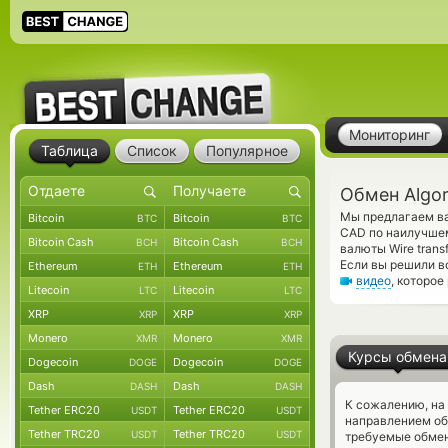
Мониторинг
Таблица
Список
Популярное
Обмен Algor
Мы предлагаем ва
Bitcoin
Bitcoin
BTC
BTC
CAD по наилучшем
Bitcoin Cash
Bitcoin Cash
BCH
BCH
валюты Wire tran
Если вы решили в
Ethereum
Ethereum
ETH
ETH
видео
, которое
Litecoin
Litecoin
LTC
LTC
XRP
XRP
XRP
XRP
Monero
Monero
XMR
XMR
Курсы обмена
Dogecoin
Dogecoin
DOGE
DOGE
Dash
Dash
DASH
DASH
К сожалению, на
Tether ERC20
Tether ERC20
USDT
USDT
направлением об
Tether TRC20
Tether TRC20
USDT
USDT
требуемые обмен