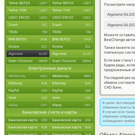
Tether BEP20
Tether BEP20
USDT
USDT
Посмотрите напр
Tether TON
Tether TON
USDT
USDT
Algorand (ALGO
USDC ERC20
USDC ERC20
USDC
USDC
Zcash
Zcash
Algorand (ALGO
ZEC
ZEC
TRON
TRON
TRX
TRX
Можете оставит
BNB BEP20
BNB BEP20
BNB
BNB
BestChange авто
Solana
Solana
SOL
SOL
Также можете о
платежную систе
Algorand
Algorand
ALGO
ALGO
Если вам станут
Gram (Toncoin)
Gram (Toncoin)
GRAM
GRAM
будем рады, есл
Электронные деньги
предложенные об
WebMoney
WebMoney
WMZ
WMZ
Последний раз к
обмена составл
ЮMoney
ЮMoney
RUB
RUB
CAD Банк.
PayPal
PayPal
USD
USD
Volet
Volet
USD
USD
В целях противоде
Alipay
Alipay
CNY
CNY
обменные пункты п
Банковские счета и карты
В случае если тра
обменную операци
Банковская карта
Банковская карта
USD
USD
соблюдения требов
Банковская карта
Банковская карта
RUB
RUB
Обмен Algora
Банковская карта
Банковская карта
EUR
EUR