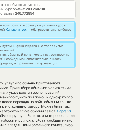
ежных обменных пунктов.
ый курс обмена:
243.264738
оставляет
246.772854
 комиссии, которые уже учтены в курсах
цией
Калькулятор
, чтобы рассчитать наиболее
м путем, и финансированию терроризма
анзакций.
нная, обменный пункт может приостановить
YC необходима исключительно в целях
редств, отправленных в транзакции.
ть услуги по обмену Криптовалюта
жиме. При выборе обменного сайта также
учаях указываются возле названий
бменного пункта при помощи однократного
о после перехода на сайт-обменник вы не
к его администратору. Может быть так,
та автоматические обмены валют
Algorand
обмен вручную. Если же заинтересовавший
cryptocurrency, пожалуйста, сообщите нам.
ы с владельцами обменного пункта, либо