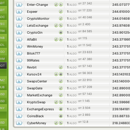
SDT
от 27 342
Enter-Change
1
245.0737
ALGO
SDT
от 17 220
Expeer
1
244.6100
ALGO
SDC
от 40 046
CryptoMonitor
1
244.0140
ALGO
ZEC
от 2 400
LetsExchange
1
243.9740
ALGO
TRX
от 84 585
CryptoGin
1
243.9012
ALGO
BNB
от 115
AlfaBit
1
243.37199
ALGO
SOL
от 11 542
WmMoney
1
243.37175
ALGO
LGO
от 23 633
Bitok777
1
243.37175
ALGO
RAM
от 47 380
99Rates
1
243.37175
ALGO
NOT
от 57 143
Revbit
1
243.37175
ALGO
от 56 303
Kursov24
1
243.14310
ALGO
от 22 910
MZ
SwapsCenter
1
243.1400
ALGO
от 57 209
RUB
SwapGate
1
242.8900
ALGO
от 57 143
USD
MarketExchange
1
242.8900
ALGO
от 1 145
USD
KryptoSwap
1
242.5966
ALGO
от 3 504
CNY
ExchangeExpress
1
239.18418
ALGO
от 2 893
CoinsBlack
1
233.8873
ALGO
от 12.8
USD
CyberMoney
1
218.24883
ALGO
RUB