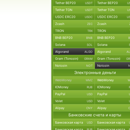
Tether BEP20
Tether BEP20
USDT
U
Tether TON
Tether TON
USDT
U
USDC ERC20
USDC ERC20
USDC
U
Zcash
Zcash
ZEC
TRON
TRON
TRX
BNB BEP20
BNB BEP20
BNB
Solana
Solana
SOL
Algorand
Algorand
ALGO
A
Gram (Toncoin)
Gram (Toncoin)
GRAM
G
Notcoin
Notcoin
NOT
Электронные деньги
WebMoney
WebMoney
WMZ
W
ЮMoney
ЮMoney
RUB
PayPal
PayPal
USD
Volet
Volet
USD
Alipay
Alipay
CNY
Банковские счета и карты
Банковская карта
Банковская карта
USD
Банковская карта
Банковская карта
RUB