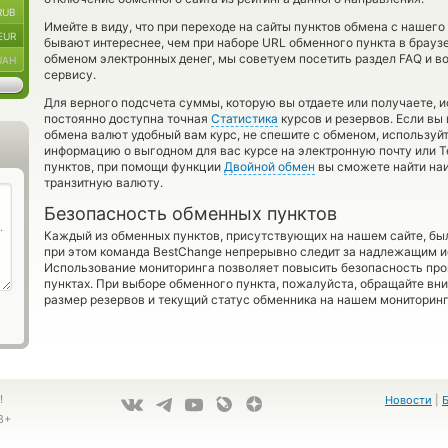
RUB
Имейте в виду, что при переходе на сайты пунктов обмена с нашего
EUR
бывают интереснее, чем при наборе URL обменного пункта в браузе
обменом электронных денег, мы советуем посетить раздел FAQ и в
UAH
сервису.
Для верного подсчета суммы, которую вы отдаете или получаете, 
постоянно доступна точная
Статистика
курсов и резервов. Если вы
обмена валют удобный вам курс, не спешите с обменом, используй
информацию о выгодном для вас курсе на электронную почту или T
пунктов, при помощи функции
Двойной обмен
вы сможете найти наи
транзитную валюту.
Безопасность обменных пунктов
Каждый из обменных пунктов, присутствующих на нашем сайте, бы
при этом команда BestChange непрерывно следит за надлежащим и
Использование мониторинга позволяет повысить безопасность пр
пунктах. При выборе обменного пункта, пожалуйста, обращайте вн
размер резервов и текущий статус обменника на нашем мониторинг
!
Новости
|
8+