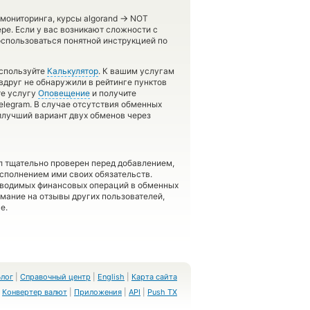
→
 мониторинга, курсы algorand
NOT
ре. Если у вас возникают сложности с
оспользоваться понятной инструкцией по
используйте
Калькулятор
. К вашим услугам
 вдруг не обнаружили в рейтинге пунктов
те услугу
Оповещение
и получите
elegram. В случае отсутствия обменных
лучший вариант двух обменов через
л тщательно проверен перед добавлением,
сполнением ими своих обязательств.
оводимых финансовых операций в обменных
имание на отзывы других пользователей,
е.
Блог
|
Справочный центр
|
English
|
Карта сайта
Конвертер валют
|
Приложения
|
API
|
Push TX