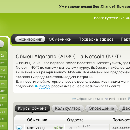
Уже видели новый BestChange? Пригла
Всего курсов:
12534
Мониторинг
Обменники
Проверка адреса
Пар
е
Обмен Algorand (ALGO) на Notcoin (NOT)
С помощью нашего сервиса любой посетитель может узнать, где 
BTC
Notcoin (NOT) по самому выгодному курсу. Выберите наиболее уд
BCH
внимание и на резерв валюты Notcoin. Все обменники, предложен
проверены представителями администрации.
ETH
Для посетителей, которые впервые воспользовались нашим мони
LTC
подробное
видео
, рассказывающее о возможностях сайта.
XRP
XMR
Обратный обмен
Избранное
OGE
Курсы обмена
Калькулятор
Оповещение
Дво
ASH
SDT
Обменник
Отдаете
Получае
SDT
от 3 430
GeekChange
1
245.2386
ALGO