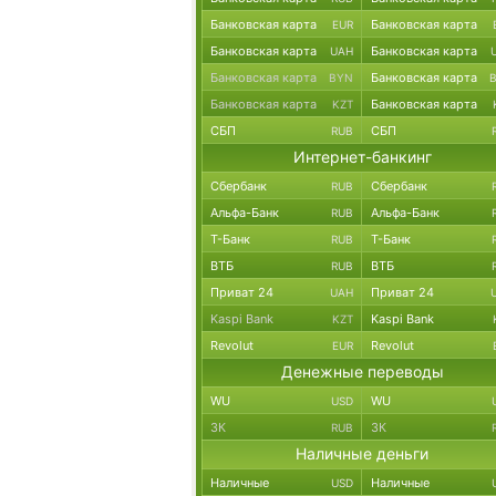
Банковская карта
Банковская карта
EUR
Банковская карта
Банковская карта
UAH
Банковская карта
Банковская карта
BYN
Банковская карта
Банковская карта
KZT
СБП
СБП
RUB
Интернет-банкинг
Сбербанк
Сбербанк
RUB
Альфа-Банк
Альфа-Банк
RUB
Т-Банк
Т-Банк
RUB
ВТБ
ВТБ
RUB
Приват 24
Приват 24
UAH
Kaspi Bank
Kaspi Bank
KZT
Revolut
Revolut
EUR
Денежные переводы
WU
WU
USD
ЗК
ЗК
RUB
Наличные деньги
Наличные
Наличные
USD