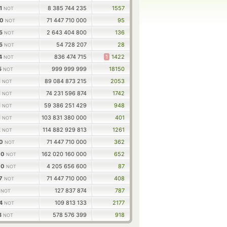
71
8 385 744 235
1557
NOT
00
71 447 710 000
95
NOT
85
2 643 404 800
136
NOT
85
54 728 207
28
NOT
54
836 474 715
1
1422
NOT
5
999 999 999
18150
NOT
1
89 084 873 215
2053
NOT
1
74 231 596 874
1742
NOT
1
59 386 251 429
948
NOT
1
103 831 380 000
401
NOT
2
114 882 929 813
1261
NOT
00
71 447 710 000
362
NOT
00
162 020 160 000
652
NOT
00
4 205 656 600
87
NOT
67
71 447 710 000
408
NOT
1
127 837 874
787
NOT
24
109 813 133
2177
NOT
3
578 576 399
918
NOT