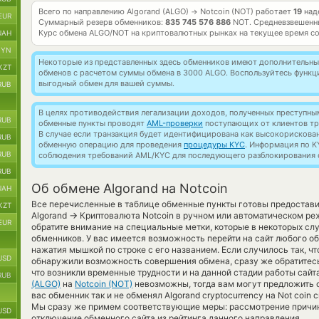
Всего по направлению Algorand (ALGO)
Notcoin (NOT) работает
19
над
→
EUR
Суммарный резерв обменников:
835 745 576 886
NOT.
Средневзвешенн
Курс обмена
ALGO/NOT
на криптовалютных рынках на текущее время с
UAH
BYN
Некоторые из представленных здесь обменников имеют дополнительные
KZT
обменов с расчетом суммы обмена в 3000 ALGO. Воспользуйтесь функ
выгодный обмен для вашей суммы.
RUB
В целях противодействия легализации доходов, полученных преступны
RUB
обменные пункты проводят
AML-проверки
поступающих от клиентов тр
В случае если транзакция будет идентифицирована как высокорискова
RUB
обменную операцию для проведения
процедуры KYC
. Информация по K
RUB
соблюдения требований AML/KYC для последующего разблокирования с
RUB
Об обмене Algorand на Notcoin
UAH
Все перечисленные в таблице обменные пункты готовы предостави
KZT
→
Algorand
Криптовалюта Notcoin в ручном или автоматическом ре
EUR
обратите внимание на специальные метки, которые в некоторых сл
обменников. У вас имеется возможность перейти на сайт любого о
нажатия мышкой по строке с его названием. Если случилось так, чт
USD
обнаружили возможность совершения обмена, сразу же обратитесь 
что возникли временные трудности и на данной стадии работы сай
RUB
(ALGO)
на
Notcoin (NOT)
невозможны, тогда вам могут предложить 
вас обменник так и не обменял Algorand cryptocurrency на Not coin 
Мы сразу же примем соответствующие меры: рассмотрение причин
USD
отключение обменного сайта из рейтинга данного направления.