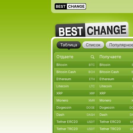
Таблица
Список
Популярно
Bitcoin
Bitcoin
BTC
Bitcoin Cash
Bitcoin Cash
BCH
Ethereum
Ethereum
ETH
Litecoin
Litecoin
LTC
XRP
XRP
XRP
Monero
Monero
XMR
Dogecoin
Dogecoin
DOGE
D
Dash
Dash
DASH
D
Tether ERC20
Tether ERC20
USDT
U
Tether TRC20
Tether TRC20
USDT
U