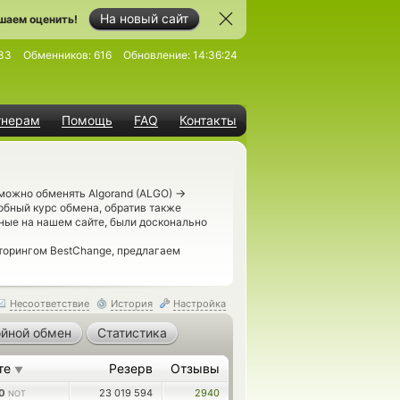
На новый сайт
шаем оценить!
33
Обменников:
616
Обновление:
14:36:24
тнерам
Помощь
FAQ
Контакты
→
можно обменять Algorand (ALGO)
обный курс обмена, обратив также
ные на нашем сайте, были досконально
торингом BestChange, предлагаем
Несоответствие
История
Настройка
йной обмен
Статистика
те
Резерв
Отзывы
▼
50
23 019 594
2940
NOT