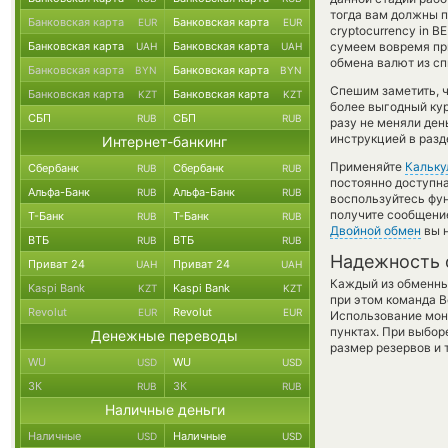
тогда вам должны п
Банковская карта
Банковская карта
EUR
EUR
cryptocurrency in 
Банковская карта
Банковская карта
сумеем вовремя пр
UAH
UAH
обмена валют из сп
Банковская карта
Банковская карта
BYN
BYN
Спешим заметить, ч
Банковская карта
Банковская карта
KZT
KZT
более выгодный кур
СБП
СБП
RUB
RUB
разу не меняли ден
инструкцией в разд
Интернет-банкинг
Применяйте
Кальку
Сбербанк
Сбербанк
RUB
RUB
постоянно доступн
Альфа-Банк
Альфа-Банк
RUB
RUB
воспользуйтесь фу
получите сообщение
Т-Банк
Т-Банк
RUB
RUB
Двойной обмен
вы н
ВТБ
ВТБ
RUB
RUB
Надежность 
Приват 24
Приват 24
UAH
UAH
Каждый из обменны
Kaspi Bank
Kaspi Bank
KZT
KZT
при этом команда 
Revolut
Revolut
EUR
EUR
Использование мон
пунктах. При выбор
Денежные переводы
размер резервов и 
WU
WU
USD
USD
ЗК
ЗК
RUB
RUB
Наличные деньги
Наличные
Наличные
USD
USD