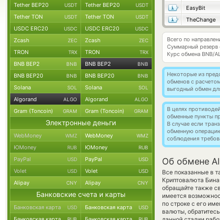
Tether BEP20
Tether BEP20
USDT
USDT
EasyBit
Tether TON
Tether TON
USDT
USDT
TheChange
USDC ERC20
USDC ERC20
USDC
USDC
Всего по направлен
Zcash
Zcash
ZEC
ZEC
Суммарный резерв
TRON
TRON
TRX
TRX
Курс обмена
BNB/A
BNB BEP2
BNB BEP2
BNB
BNB
Некоторые из пред
BNB BEP20
BNB BEP20
BNB
BNB
обменов с расчето
Solana
Solana
SOL
SOL
выгодный обмен дл
Algorand
Algorand
ALGO
ALGO
В целях противоде
Gram (Toncoin)
Gram (Toncoin)
GRAM
GRAM
обменные пункты п
Электронные деньги
В случае если тра
обменную операци
WebMoney
WebMoney
WMZ
WMZ
соблюдения требов
ЮMoney
ЮMoney
RUB
RUB
PayPal
PayPal
USD
USD
Об обмене Al
Volet
Volet
USD
USD
Все показанные в т
Криптовалюта Бина
Alipay
Alipay
CNY
CNY
обращайте также св
Банковские счета и карты
имеется возможнос
по строке с его им
Банковская карта
Банковская карта
USD
USD
валюты, обратитесь
Банковская карта
Банковская карта
данной стадии раб
RUB
RUB