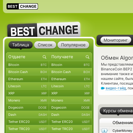
Мониторинг
Таблица
Список
Популярное
Обмен Algor
Мы представляем 
Bitcoin
Bitcoin
BTC
BTC
BinanceCoin BEP2
Bitcoin Cash
Bitcoin Cash
BCH
BCH
внимание также и
нашем сайте, был
Ethereum
Ethereum
ETH
ETH
Клиентам, посеща
Litecoin
Litecoin
LTC
LTC
видео-гайд
, п
XRP
XRP
XRP
XRP
Monero
Monero
XMR
XMR
Dogecoin
Dogecoin
DOGE
DOGE
Курсы обмена
Dash
Dash
DASH
DASH
Tether ERC20
Tether ERC20
USDT
USDT
Обменни
Tether TRC20
Tether TRC20
USDT
USDT
CyberMoney