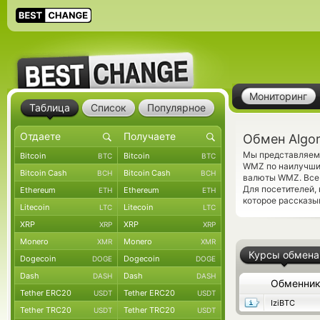
Мониторинг
Таблица
Список
Популярное
Обмен Algo
Мы представляем 
Bitcoin
Bitcoin
BTC
BTC
WMZ по наилучшим
Bitcoin Cash
Bitcoin Cash
BCH
BCH
валюты WMZ. Все
Для посетителей,
Ethereum
Ethereum
ETH
ETH
которое рассказы
Litecoin
Litecoin
LTC
LTC
XRP
XRP
XRP
XRP
Monero
Monero
XMR
XMR
Курсы обмена
Dogecoin
Dogecoin
DOGE
DOGE
Dash
Dash
DASH
DASH
Обменни
Tether ERC20
Tether ERC20
USDT
USDT
IziBTC
Tether TRC20
Tether TRC20
USDT
USDT