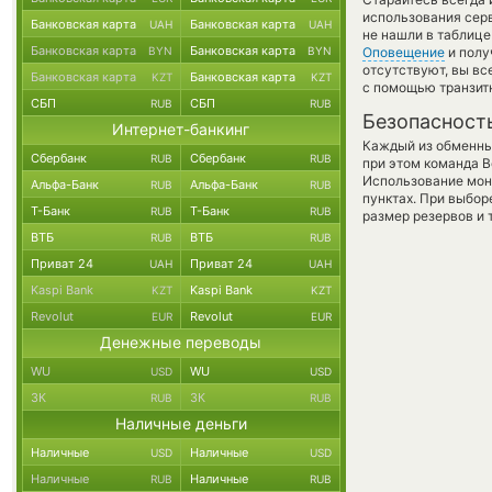
использования серв
Банковская карта
Банковская карта
UAH
UAH
не нашли в таблице
Банковская карта
Банковская карта
BYN
BYN
Оповещение
и полу
отсутствуют, вы в
Банковская карта
Банковская карта
KZT
KZT
с помощью транзит
СБП
СБП
RUB
RUB
Безопасност
Интернет-банкинг
Каждый из обменны
Сбербанк
Сбербанк
RUB
RUB
при этом команда 
Использование мон
Альфа-Банк
Альфа-Банк
RUB
RUB
пунктах. При выбор
Т-Банк
Т-Банк
RUB
RUB
размер резервов и 
ВТБ
ВТБ
RUB
RUB
Приват 24
Приват 24
UAH
UAH
Kaspi Bank
Kaspi Bank
KZT
KZT
Revolut
Revolut
EUR
EUR
Денежные переводы
WU
WU
USD
USD
ЗК
ЗК
RUB
RUB
Наличные деньги
Наличные
Наличные
USD
USD
Наличные
Наличные
RUB
RUB