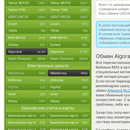
Tether BEP20
Tether BEP20
USDT
USDT
Всего по направлен
Суммарный резерв
Tether TON
Tether TON
USDT
USDT
Курс обмена
USD/A
USDC ERC20
USDC ERC20
USDC
USDC
Zcash
Zcash
ZEC
ZEC
В целях противоде
обменные пункты п
TRON
TRON
TRX
TRX
В случае если тра
BNB BEP20
BNB BEP20
BNB
BNB
обменную операци
соблюдения требов
Solana
Solana
SOL
SOL
Algorand
Algorand
ALGO
ALGO
Обмен Algor
Gram (Toncoin)
Gram (Toncoin)
GRAM
GRAM
Все перечисленные
Электронные деньги
Вебмани ВМЗ в авт
специальные метки,
WebMoney
WebMoney
WMZ
WMZ
сайт интересующего
ЮMoney
ЮMoney
RUB
RUB
Если после переход
рекомендуем сразу 
PayPal
PayPal
USD
USD
обмен
Algorand (AL
Volet
Volet
USD
USD
вами обменный пунк
оповестите нас. С
Alipay
Alipay
CNY
CNY
проблемы, либо же 
Банковские счета и карты
Зачастую получаетс
Банковская карта
Банковская карта
USD
USD
через наш монитори
систему мониторинг
Банковская карта
Банковская карта
RUB
RUB
Банковская карта
Банковская карта
EUR
EUR
Старайтесь всегда