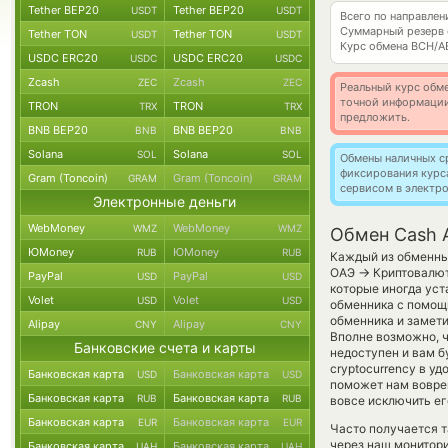
Tether BEP20
Tether BEP20
USDT
USDT
Всего по направле
Суммарный резерв
Tether TON
Tether TON
USDT
USDT
Курс обмена
BCH/A
USDC ERC20
USDC ERC20
USDC
USDC
Zcash
Zcash
ZEC
ZEC
Реальный курс обме
точной информации
TRON
TRON
TRX
TRX
предложить.
BNB BEP20
BNB BEP20
BNB
BNB
Solana
Solana
SOL
SOL
Обмены наличных с
фиксирования курс
Gram (Toncoin)
Gram (Toncoin)
GRAM
GRAM
сервисом в электр
Электронные деньги
WebMoney
WebMoney
WMZ
WMZ
Обмен Cash A
ЮMoney
ЮMoney
RUB
RUB
Каждый из обменных
→
ОАЭ
Криптовалют
PayPal
PayPal
USD
USD
которые иногда уст
Volet
Volet
USD
USD
обменника с помощь
обменника и замет
Alipay
Alipay
CNY
CNY
Вполне возможно, 
Банковские счета и карты
недоступен и вам б
cryptocurrency в у
Банковская карта
Банковская карта
USD
USD
поможет нам вовре
Банковская карта
Банковская карта
RUB
RUB
вовсе исключить ег
Банковская карта
Банковская карта
EUR
EUR
Часто получается т
через наш монитори
Банковская карта
Банковская карта
UAH
UAH