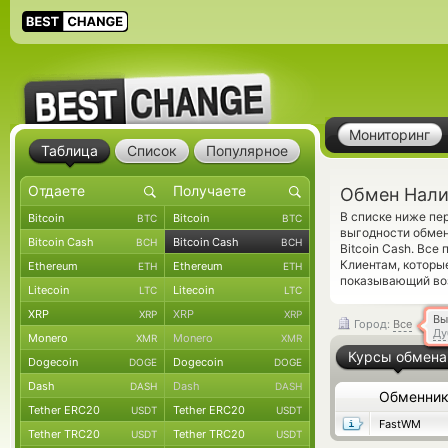
Мониторинг
Таблица
Список
Популярное
Обмен Налич
В списке ниже пе
Bitcoin
Bitcoin
BTC
BTC
выгодности обмен
Bitcoin Cash
Bitcoin Cash
BCH
BCH
Bitcoin Cash. Вс
Клиентам, которы
Ethereum
Ethereum
ETH
ETH
показывающий воз
Litecoin
Litecoin
LTC
LTC
XRP
XRP
XRP
XRP
Вы
Город:
Все
Ду
Monero
Monero
XMR
XMR
Курсы обмена
Dogecoin
Dogecoin
DOGE
DOGE
Dash
Dash
DASH
DASH
Обменни
Tether ERC20
Tether ERC20
USDT
USDT
FastWM
Tether TRC20
Tether TRC20
USDT
USDT