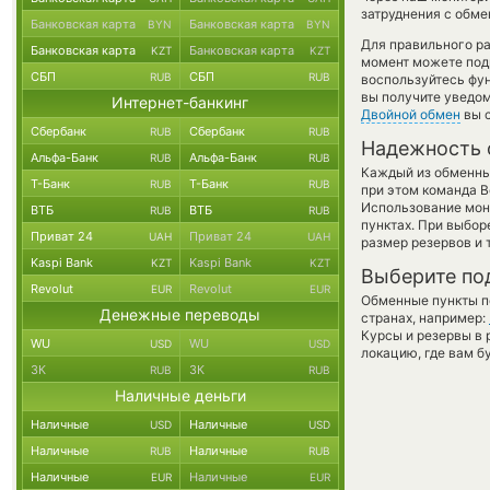
затруднения с обме
Банковская карта
Банковская карта
BYN
BYN
Для правильного ра
Банковская карта
Банковская карта
KZT
KZT
момент можете под
СБП
СБП
RUB
RUB
воспользуйтесь фу
вы получите уведом
Интернет-банкинг
Двойной обмен
вы с
Сбербанк
Сбербанк
RUB
RUB
Надежность 
Альфа-Банк
Альфа-Банк
RUB
RUB
Каждый из обменны
Т-Банк
Т-Банк
RUB
RUB
при этом команда 
Использование мон
ВТБ
ВТБ
RUB
RUB
пунктах. При выбор
Приват 24
Приват 24
UAH
UAH
размер резервов и 
Kaspi Bank
Kaspi Bank
KZT
KZT
Выберите по
Revolut
Revolut
EUR
EUR
Обменные пункты по
Денежные переводы
странах, например:
Курсы и резервы в 
WU
WU
USD
USD
локацию, где вам б
ЗК
ЗК
RUB
RUB
Наличные деньги
Наличные
Наличные
USD
USD
Наличные
Наличные
RUB
RUB
Наличные
Наличные
EUR
EUR