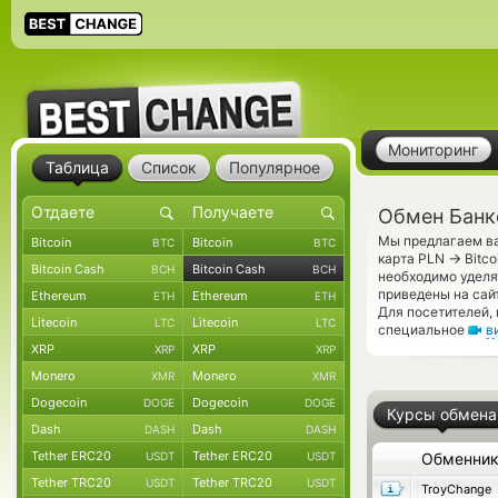
Мониторинг
Таблица
Список
Популярное
Обмен Банко
Мы предлагаем ва
Bitcoin
Bitcoin
BTC
BTC
→
карта PLN
Bitco
Bitcoin Cash
Bitcoin Cash
BCH
BCH
необходимо уделя
приведены на сай
Ethereum
Ethereum
ETH
ETH
Для посетителей,
Litecoin
Litecoin
LTC
LTC
специальное
в
XRP
XRP
XRP
XRP
Monero
Monero
XMR
XMR
Dogecoin
Dogecoin
DOGE
DOGE
Курсы обмена
Dash
Dash
DASH
DASH
Tether ERC20
Tether ERC20
USDT
USDT
Обменни
Tether TRC20
Tether TRC20
USDT
USDT
TroyChange