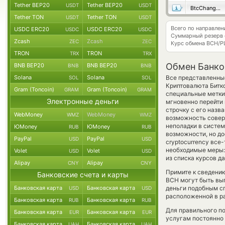
Tether BEP20
Tether BEP20
USDT
USDT
BtcChange24
Tether TON
Tether TON
USDT
USDT
Всего по направле
USDC ERC20
USDC ERC20
USDC
USDC
Суммарный резерв
Zcash
Zcash
ZEC
ZEC
Курс обмена
BCH/P
TRON
TRON
TRX
TRX
Обмен Банков
BNB BEP20
BNB BEP20
BNB
BNB
Solana
Solana
Все представленные
SOL
SOL
Криптовалюта Битк
Gram (Toncoin)
Gram (Toncoin)
GRAM
GRAM
специальные метки,
Электронные деньги
мгновенно перейти 
строчку с его назв
WebMoney
WebMoney
WMZ
WMZ
возможность соверш
неполадки в систем
ЮMoney
ЮMoney
RUB
RUB
возможности, но до
PayPal
PayPal
USD
USD
cryptocurrency все
необходимые меры:
Volet
Volet
USD
USD
из списка курсов д
Alipay
Alipay
CNY
CNY
Примите к сведению
Банковские счета и карты
BCH могут быть выг
Банковская карта
Банковская карта
деньги подобным сп
USD
USD
расположенной в ра
Банковская карта
Банковская карта
RUB
RUB
Для правильного по
Банковская карта
Банковская карта
EUR
EUR
услугам постоянно
Банковская карта
Банковская карта
UAH
UAH