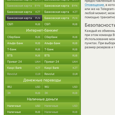
предоставленные н
Оповещение
, в ко
Банковская карта
Банковская карта
BYN
BYN
или же на Telegram
Банковская карта
Банковская карта
KZT
KZT
любой момент, мож
помощью транзитно
Банковская карта
Банковская карта
PLN
PLN
СБП
СБП
Безопасност
RUB
RUB
Интернет-банкинг
Каждый из обменны
при этом команда 
Сбербанк
Сбербанк
RUB
RUB
Использование мон
пунктах. При выбор
Альфа-Банк
Альфа-Банк
RUB
RUB
размер резервов и 
Т-Банк
Т-Банк
RUB
RUB
ВТБ
ВТБ
RUB
RUB
Приват 24
Приват 24
UAH
UAH
Kaspi Bank
Kaspi Bank
KZT
KZT
Revolut
Revolut
EUR
EUR
Денежные переводы
WU
WU
USD
USD
ЗК
ЗК
RUB
RUB
Наличные деньги
Наличные
Наличные
USD
USD
Наличные
Наличные
RUB
RUB