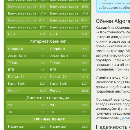
обменную операци
Банковская карта
Банковская карта
EUR
EUR
соблюдения требов
Банковская карта
Банковская карта
UAH
UAH
Обмен Algora
Банковская карта
Банковская карта
BYN
BYN
Банковская карта
Банковская карта
Каждый из обменных
KZT
KZT
→
Криптовалюта Rav
СБП
СБП
RUB
RUB
которые иногда рас
Интернет-банкинг
кликните один раз 
обменников вы не 
Сбербанк
Сбербанк
RUB
RUB
администратору. Мо
автоматический о
Альфа-Банк
Альфа-Банк
RUB
RUB
вручную. Если же об
Т-Банк
Т-Банк
RUB
RUB
написать нам об э
определим причину 
ВТБ
ВТБ
RUB
RUB
Приват 24
Приват 24
UAH
UAH
Имейте в виду, что
Ravencoin могут бы
Kaspi Bank
Kaspi Bank
KZT
KZT
деньги подобным сп
Revolut
Revolut
EUR
EUR
подробной инструкц
Денежные переводы
Постарайтесь кажд
всегда можете под
WU
WU
USD
USD
используйте функ
ЗК
ЗК
RUB
RUB
получите уведомлен
использовать
Двой
Наличные деньги
Надежность 
Наличные
Наличные
USD
USD