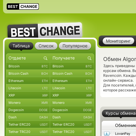
Мониторинг
Таблица
Список
Популярное
Обмен Algor
Здесь приведены 
Bitcoin
Bitcoin
BTC
BTC
курсам обмена. В
Bitcoin Cash
Bitcoin Cash
BCH
BCH
Ravencoin. Кажды
онлайн-сервиса.
Ethereum
Ethereum
ETH
ETH
Для посетителей,
Litecoin
Litecoin
LTC
LTC
которое расскаже
XRP
XRP
XRP
XRP
Monero
Monero
XMR
XMR
Dogecoin
Dogecoin
DOGE
DOGE
Курсы обмена
Dash
Dash
DASH
DASH
Tether ERC20
Tether ERC20
USDT
USDT
Обменни
Tether TRC20
Tether TRC20
USDT
USDT
LovanPay