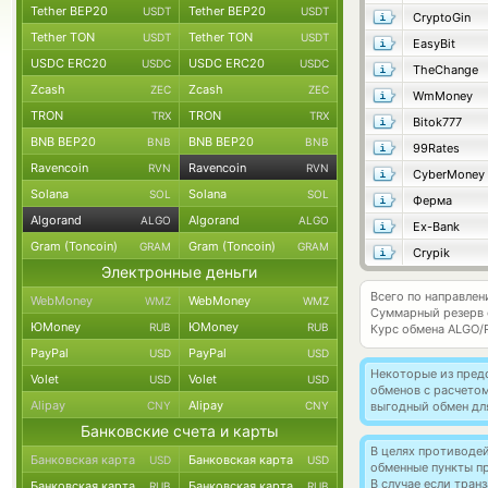
Tether BEP20
Tether BEP20
USDT
USDT
CryptoGin
Tether TON
Tether TON
USDT
USDT
EasyBit
USDC ERC20
USDC ERC20
USDC
USDC
TheChange
Zcash
Zcash
ZEC
ZEC
WmMoney
TRON
TRON
TRX
TRX
Bitok777
BNB BEP20
BNB BEP20
BNB
BNB
99Rates
Ravencoin
Ravencoin
RVN
RVN
CyberMoney
Solana
Solana
SOL
SOL
Ферма
Algorand
Algorand
ALGO
ALGO
Ex-Bank
Gram (Toncoin)
Gram (Toncoin)
GRAM
GRAM
Crypik
Электронные деньги
Всего по направлен
WebMoney
WebMoney
WMZ
WMZ
Суммарный резерв
ЮMoney
ЮMoney
RUB
RUB
Курс обмена
ALGO/
PayPal
PayPal
USD
USD
Некоторые из пред
Volet
Volet
USD
USD
обменов с расчето
Alipay
Alipay
CNY
CNY
выгодный обмен дл
Банковские счета и карты
В целях противоде
Банковская карта
Банковская карта
USD
USD
обменные пункты п
В случае если тра
Банковская карта
Банковская карта
RUB
RUB