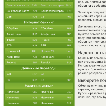
нас. Мы примем со
Банковская карта
Банковская карта
BYN
BYN
обменного вебсайта
Банковская карта
Банковская карта
KZT
KZT
Зачастую получает
обменника через на
СБП
СБП
RUB
RUB
проблемы с обменом
Интернет-банкинг
Для правильного по
Сбербанк
Сбербанк
RUB
RUB
момент можете под
пунктов обмена вал
Альфа-Банк
Альфа-Банк
RUB
RUB
получите сообщение
Т-Банк
Т-Банк
RUB
RUB
обменных пунктов,
транзитную валюту
ВТБ
ВТБ
RUB
RUB
Приват 24
Приват 24
UAH
UAH
Надежность 
Kaspi Bank
Kaspi Bank
KZT
KZT
Каждый из обменны
при этом команда 
Revolut
Revolut
EUR
EUR
Использование мон
Денежные переводы
пунктах. При выбор
размер резервов и 
WU
WU
USD
USD
Выберите по
ЗК
ЗК
RUB
RUB
Наличные деньги
Обменные пункты по
странах, например:
Наличные
Наличные
USD
USD
Курсы и резервы в 
локацию, где вам б
Наличные
Наличные
RUB
RUB
Наличные
Наличные
EUR
EUR