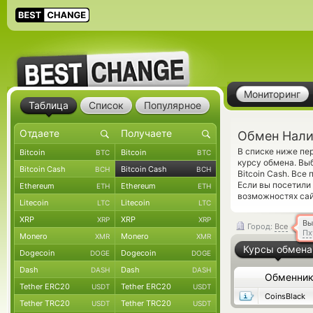
Мониторинг
Таблица
Список
Популярное
Обмен Налич
В списке ниже пе
Bitcoin
Bitcoin
BTC
BTC
курсу обмена. Вы
Bitcoin Cash
Bitcoin Cash
BCH
BCH
Bitcoin Cash. Вс
Если вы посетили
Ethereum
Ethereum
ETH
ETH
возможностях сай
Litecoin
Litecoin
LTC
LTC
XRP
XRP
XRP
XRP
Вы
Город:
Все
Пх
Monero
Monero
XMR
XMR
Курсы обмена
Dogecoin
Dogecoin
DOGE
DOGE
Dash
Dash
DASH
DASH
Обменни
Tether ERC20
Tether ERC20
USDT
USDT
CoinsBlack
Tether TRC20
Tether TRC20
USDT
USDT