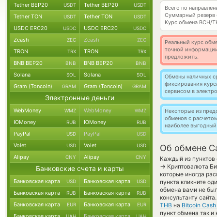
Tether BEP20
Tether BEP20
USDT
USDT
Всего по направле
Суммарный резерв
Tether TON
Tether TON
USDT
USDT
Курс обмена
BCH/T
USDC ERC20
USDC ERC20
USDC
USDC
Zcash
Zcash
ZEC
ZEC
Реальный курс обме
точной информации
TRON
TRON
TRX
TRX
предложить.
BNB BEP20
BNB BEP20
BNB
BNB
Solana
Solana
SOL
SOL
Обмены наличных с
фиксирования курс
Gram (Toncoin)
Gram (Toncoin)
GRAM
GRAM
сервисом в электр
Электронные деньги
WebMoney
WebMoney
WMZ
WMZ
Некоторые из пред
обменов с расчето
ЮMoney
ЮMoney
RUB
RUB
наиболее выгодный
PayPal
PayPal
USD
USD
Volet
Volet
USD
USD
Об обмене Ca
Alipay
Alipay
CNY
CNY
Каждый из пунктов 
→
Криптовалюта Бит
Банковские счета и карты
которые иногда рас
Банковская карта
Банковская карта
USD
USD
пункта кликните од
обмена вами не был
Банковская карта
Банковская карта
RUB
RUB
консультанту сайта
Банковская карта
Банковская карта
EUR
EUR
THB
на
Bitcoin Cash
пункт обмена так и 
Банковская карта
Банковская карта
UAH
UAH