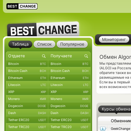
Мониторинг
Таблица
Список
Популярное
Обмен Algo
Мы представляем 
Bitcoin
Bitcoin
BTC
BTC
(ALGO) на Россел
Bitcoin Cash
Bitcoin Cash
BCH
BCH
обратите также в
размещаемые на с
Ethereum
Ethereum
ETH
ETH
Если вы в первый
Litecoin
Litecoin
LTC
LTC
всех возможностя
XRP
XRP
XRP
XRP
Monero
Monero
XMR
XMR
Dogecoin
Dogecoin
DOGE
DOGE
Курсы обмена
Dash
Dash
DASH
DASH
Tether ERC20
Tether ERC20
USDT
USDT
Обменни
Tether TRC20
Tether TRC20
USDT
USDT
GeekChange