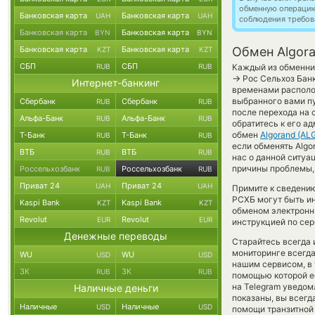
обменную операци
Банковская карта
Банковская карта
UAH
UAH
соблюдения требов
Банковская карта
Банковская карта
BYN
BYN
Банковская карта
Банковская карта
Обмен Algora
KZT
KZT
СБП
СБП
RUB
RUB
Каждый из обменник
→
Рос Сельхоз Банк
Интернет-банкинг
временами располож
выбранного вами пу
Сбербанк
Сбербанк
RUB
RUB
после перехода на 
Альфа-Банк
Альфа-Банк
RUB
RUB
обратитесь к его а
обмен
Algorand (AL
Т-Банк
Т-Банк
RUB
RUB
если обменять Algor
ВТБ
ВТБ
RUB
RUB
нас о данной ситу
причины проблемы, 
Россельхозбанк
Россельхозбанк
RUB
RUB
Приват 24
Приват 24
UAH
UAH
Примите к сведению
РСХБ могут быть ин
Kaspi Bank
Kaspi Bank
KZT
KZT
обменом электронны
Revolut
Revolut
EUR
EUR
инструкцией по сер
Денежные переводы
Старайтесь всегда
мониторинге всегд
WU
WU
USD
USD
нашим сервисом, в
ЗК
ЗК
RUB
RUB
помощью которой ес
на Telegram уведом
Наличные деньги
показаны, вы всег
Наличные
Наличные
USD
USD
помощи транзитной