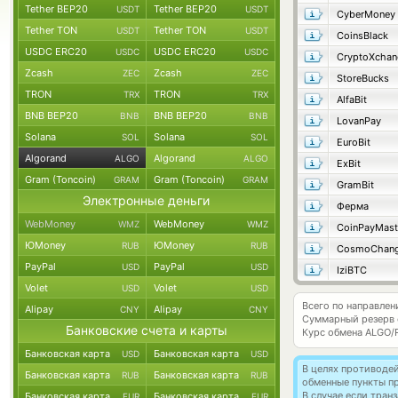
Tether BEP20
Tether BEP20
USDT
USDT
CyberMoney
Tether TON
Tether TON
USDT
USDT
CoinsBlack
USDC ERC20
USDC ERC20
USDC
USDC
CryptoXchan
Zcash
Zcash
ZEC
ZEC
StoreBucks
TRON
TRON
TRX
TRX
AlfaBit
BNB BEP20
BNB BEP20
BNB
BNB
LovanPay
Solana
Solana
SOL
SOL
EuroBit
Algorand
Algorand
ALGO
ALGO
ExBit
Gram (Toncoin)
Gram (Toncoin)
GRAM
GRAM
GramBit
Электронные деньги
Ферма
WebMoney
WebMoney
WMZ
WMZ
CoinPayMast
ЮMoney
ЮMoney
RUB
RUB
CosmoChang
PayPal
PayPal
USD
USD
IziBTC
Volet
Volet
USD
USD
Всего по направлен
Alipay
Alipay
CNY
CNY
Суммарный резерв
Банковские счета и карты
Курс обмена
ALGO/
Банковская карта
Банковская карта
USD
USD
В целях противоде
Банковская карта
Банковская карта
RUB
RUB
обменные пункты п
В случае если тра
Банковская карта
Банковская карта
EUR
EUR