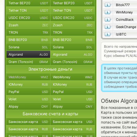
Tether BEP20
Tether BEP20
USDT
USDT
Bitok777
Tether TON
Tether TON
USDT
USDT
WmMoney
USDC ERC20
USDC ERC20
USDC
USDC
CoinsBlack
Zcash
Zcash
ZEC
ZEC
GeekChange
TRON
TRON
TRX
TRX
IziBTC
BNB BEP20
BNB BEP20
BNB
BNB
Всего по направлен
Solana
Solana
SOL
SOL
Суммарный резерв
Algorand
Algorand
ALGO
ALGO
Курс обмена
PLN/A
Gram (Toncoin)
Gram (Toncoin)
GRAM
GRAM
В целях противоде
Электронные деньги
обменные пункты п
WebMoney
WebMoney
WMZ
WMZ
В случае если тра
обменную операци
ЮMoney
ЮMoney
RUB
RUB
соблюдения требов
PayPal
PayPal
USD
USD
Volet
Volet
USD
USD
Обмен Algora
Alipay
Alipay
CNY
CNY
Все показанные в с
Карта в польских з
Банковские счета и карты
также свое внимани
Банковская карта
Банковская карта
USD
USD
попасть на сайт вы
названием. Если вы
Банковская карта
Банковская карта
RUB
RUB
обратиться к менед
Банковская карта
Банковская карта
EUR
EUR
автоматический о