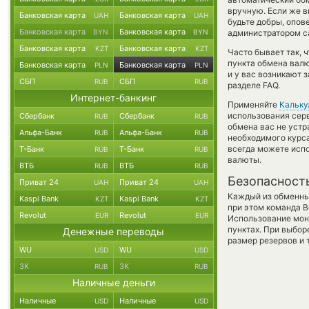
вручную. Если же вы
Банковская карта
Банковская карта
UAH
UAH
будьте добры, опов
Банковская карта
Банковская карта
BYN
BYN
администратором са
Банковская карта
Банковская карта
KZT
KZT
Часто бывает так, ч
пункта обмена валю
Банковская карта
Банковская карта
PLN
PLN
и у вас возникают 
СБП
СБП
RUB
RUB
разделе FAQ.
Интернет-банкинг
Применяйте
Кальку
использования серв
Сбербанк
Сбербанк
RUB
RUB
обмена вас не уст
Альфа-Банк
Альфа-Банк
RUB
RUB
необходимого курса
всегда можете исп
Т-Банк
Т-Банк
RUB
RUB
валюты.
ВТБ
ВТБ
RUB
RUB
Безопасност
Приват 24
Приват 24
UAH
UAH
Каждый из обменны
Kaspi Bank
Kaspi Bank
KZT
KZT
при этом команда 
Revolut
Revolut
EUR
EUR
Использование мон
пунктах. При выбор
Денежные переводы
размер резервов и 
WU
WU
USD
USD
ЗК
ЗК
RUB
RUB
Наличные деньги
Наличные
Наличные
USD
USD