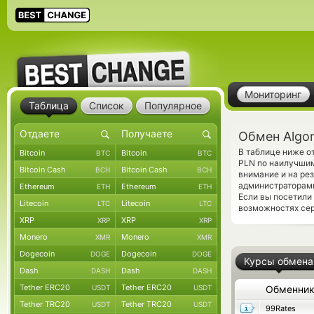
Мониторинг
Таблица
Список
Популярное
Обмен Algor
В таблице ниже о
Bitcoin
Bitcoin
BTC
BTC
PLN по наилучшим
Bitcoin Cash
Bitcoin Cash
BCH
BCH
внимание и на ре
администраторами
Ethereum
Ethereum
ETH
ETH
Если вы посетили
Litecoin
Litecoin
LTC
LTC
возможностях сер
XRP
XRP
XRP
XRP
Monero
Monero
XMR
XMR
Dogecoin
Dogecoin
DOGE
DOGE
Курсы обмена
Dash
Dash
DASH
DASH
Tether ERC20
Tether ERC20
USDT
USDT
Обменни
Tether TRC20
Tether TRC20
USDT
USDT
99Rates