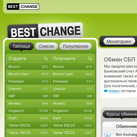
Мониторинг
Таблица
Список
Популярное
Обмен СБП 
Мы предлагаем ва
Bitcoin
Bitcoin
BTC
BTC
Банковский счет 
Bitcoin Cash
Bitcoin Cash
BCH
BCH
внимание также и 
досконально пров
Ethereum
Ethereum
ETH
ETH
Для посетителей,
Litecoin
Litecoin
LTC
LTC
видео
, которое
XRP
XRP
XRP
XRP
Monero
Monero
XMR
XMR
Dogecoin
Dogecoin
DOGE
DOGE
Курсы обмена
Dash
Dash
DASH
DASH
Tether ERC20
Tether ERC20
USDT
USDT
Обменни
Tether TRC20
Tether TRC20
USDT
USDT
Rim-Exchan