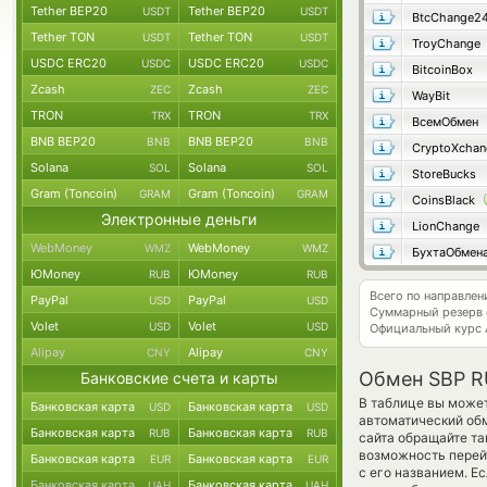
Tether BEP20
Tether BEP20
USDT
USDT
BtcChange2
Tether TON
Tether TON
USDT
USDT
TroyChange
USDC ERC20
USDC ERC20
USDC
USDC
BitcoinBox
Zcash
Zcash
ZEC
ZEC
WayBit
TRON
TRON
TRX
TRX
ВсемОбмен
BNB BEP20
BNB BEP20
BNB
BNB
CryptoXchan
Solana
Solana
SOL
SOL
StoreBucks
Gram (Toncoin)
Gram (Toncoin)
GRAM
GRAM
CoinsBlack
Электронные деньги
LionChange
WebMoney
WebMoney
WMZ
WMZ
БухтаОбмен
ЮMoney
ЮMoney
RUB
RUB
Всего по направле
PayPal
PayPal
USD
USD
Суммарный резерв
Volet
Volet
USD
USD
Официальный курс
Alipay
Alipay
CNY
CNY
Обмен SBP RU
Банковские счета и карты
В таблице вы может
Банковская карта
Банковская карта
USD
USD
автоматический об
Банковская карта
Банковская карта
RUB
RUB
сайта обращайте та
возможность перей
Банковская карта
Банковская карта
EUR
EUR
с его названием. Е
Банковская карта
Банковская карта
UAH
UAH