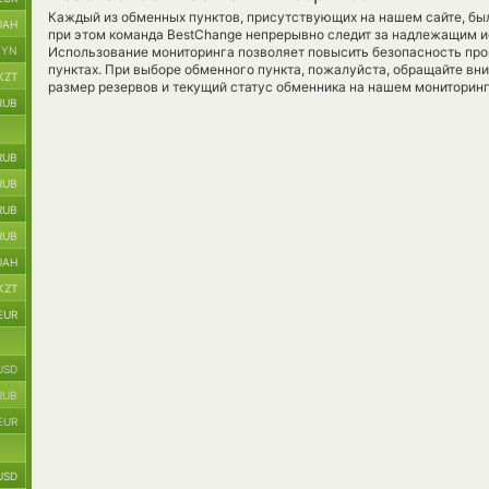
Каждый из обменных пунктов, присутствующих на нашем сайте, бы
UAH
при этом команда BestChange непрерывно следит за надлежащим и
BYN
Использование мониторинга позволяет повысить безопасность пр
пунктах. При выборе обменного пункта, пожалуйста, обращайте вн
KZT
размер резервов и текущий статус обменника на нашем мониторинг
RUB
RUB
RUB
RUB
RUB
UAH
KZT
EUR
USD
RUB
EUR
USD