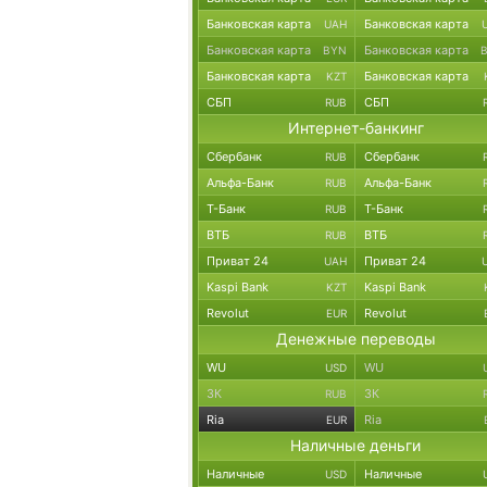
Банковская карта
Банковская карта
UAH
Банковская карта
Банковская карта
BYN
Банковская карта
Банковская карта
KZT
СБП
СБП
RUB
Интернет-банкинг
Сбербанк
Сбербанк
RUB
Альфа-Банк
Альфа-Банк
RUB
Т-Банк
Т-Банк
RUB
ВТБ
ВТБ
RUB
Приват 24
Приват 24
UAH
Kaspi Bank
Kaspi Bank
KZT
Revolut
Revolut
EUR
Денежные переводы
WU
WU
USD
ЗК
ЗК
RUB
Ria
Ria
EUR
Наличные деньги
Наличные
Наличные
USD