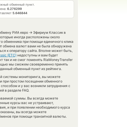
жный обменный пункт.
мена:
6.276299
ставляет
5.646844
→
 обмену РИА евро
Эфириум Классик в
 которые иногда расположены около
ого обменника при помощи единичного клика
йт обмена валют вами не была обнаружена
ся к оператору сайта. Вполне может быть,
ssic (ETC)
недоступны и вам будет
 так и не смог поменять RiaMoneyTransfer
помощью мы сможем своевременно принять
данный обменный пункт из рейтинга.
ей системы мониторинга, вы можете
и при простом посещении обменного
 способом и у вас возникли затруднения с
й в разделе FAQ.
даваемой суммы. Вы всегда можете
енные курсы вас не устраивают,
вия, и при появлении необходимого курса
показаны, вы всегда можете
обменов при помощи транзитной валюты.