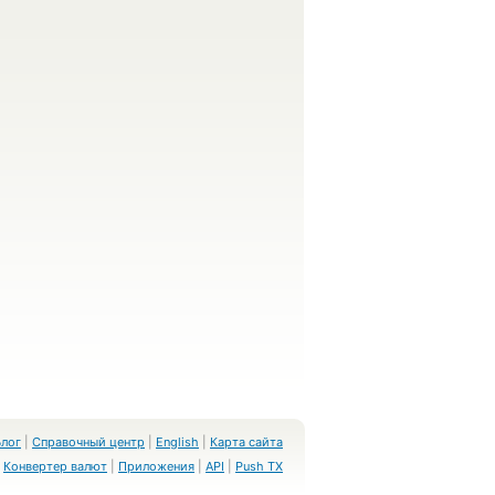
Блог
|
Справочный центр
|
English
|
Карта сайта
Конвертер валют
|
Приложения
|
API
|
Push TX