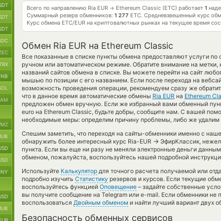
SDT
Всего по направлению Ria EUR
Ethereum Classic (ETC) работает
1
наде
→
Суммарный резерв обменников:
1 277
ETC.
Средневзвешенный курс об
SDT
Курс обмена
ETC/EUR
на криптовалютных рынках на текущее время со
SDT
SDC
Обмен Ria EUR на Ethereum Classic
ZEC
Все показанные в списке пункты обмена предоставляют услуги по
ручном или автоматическом режиме. Обратите внимание на метки,
TRX
названий сайтов обмена в списке. Вы можете перейти на сайт люб
BNB
мышью по позиции с его названием. Если после перехода на вебса
возможность проведения операции, рекомендуем сразу же обратить
SOL
что в данное время автоматические обмены
Ria EUR
на
Ethereum Cla
RAM
предложен обмен вручную. Если же избранный вами обменный пункт
euro на Ethereum Classic, будьте добры, сообщите нам. С вашей 
необходимые меры: определим причину проблемы, либо же удалим 
MZ
Спешим заметить, что переходя на сайты-обменники именно с наш
RUB
→
обнаружить более интересный курс Ria-EUR
ЭфирКлассик, нежел
USD
пункта. Если вы еще ни разу не меняли электронные деньги данным
обменом, пожалуйста, воспользуйтесь нашей подробной инструкцие
USD
Используйте
Калькулятор
для точного расчета получаемой или от
CNY
подробно изучить
Статистику
резервов и курсов. Если текущие обм
воспользуйтесь функцией
Оповещение
– задайте собственные усло
вы получите сообщение на Telegram или e-mail. Если обменники не 
USD
воспользоваться
Двойным обменом
и найти лучший вариант двух 
RUB
Безопасность обменных сервисов
EUR