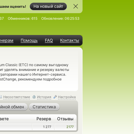
На новый сайт
шаем оценить!
37
Обменников:
615
Обновление:
06:25:53
тнерам
Помощь
FAQ
Контакты
um Classic (ETC) по самому выгодному
оит уделять внимание и резерву валюты
траторами нашего Интернет-сервиса.
estChange, рекомендуем подробное
Несоответствие
История
Настройка
йной обмен
Статистика
аете
Резерв
Отзывы
1 277
2177