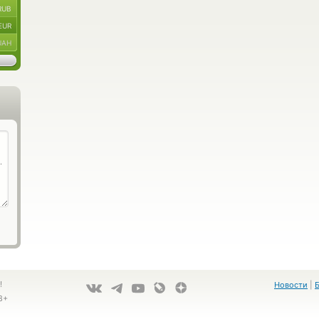
RUB
EUR
UAH
!
Новости
|
8+