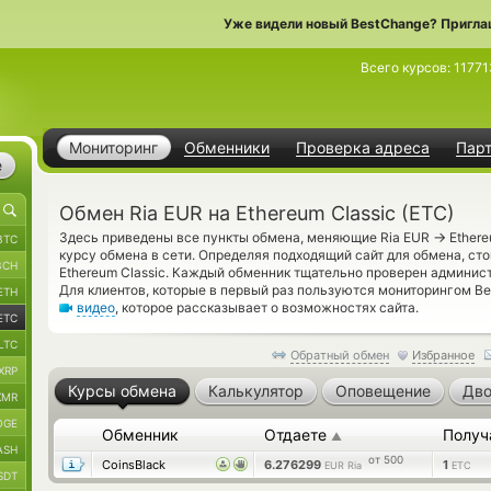
Уже видели новый BestChange? Пригла
Всего курсов:
11771
Мониторинг
Обменники
Проверка адреса
Пар
е
Обмен Ria EUR на Ethereum Classic (ETC)
→
Здесь приведены все пункты обмена, меняющие Ria EUR
Ethere
BTC
курсу обмена в сети. Определяя подходящий сайт для обмена, ст
BCH
Ethereum Classic. Каждый обменник тщательно проверен админис
Для клиентов, которые в первый раз пользуются мониторингом B
ETH
видео
, которое рассказывает о возможностях сайта.
ETC
LTC
Обратный обмен
Избранное
XRP
Курсы обмена
Калькулятор
Оповещение
Дво
XMR
OGE
Обменник
Отдаете
Получ
▲
ASH
от 500
CoinsBlack
6.276299
1
EUR Ria
ETC
SDT