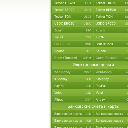
Tether TRC20
Tether TRC20
USDT
U
Tether BEP20
Tether BEP20
USDT
U
Tether TON
Tether TON
USDT
U
USDC ERC20
USDC ERC20
USDC
U
Zcash
Zcash
ZEC
TRON
TRON
TRX
BNB BEP20
BNB BEP20
BNB
Solana
Solana
SOL
Gram (Toncoin)
Gram (Toncoin)
GRAM
G
Электронные деньги
WebMoney
WebMoney
WMZ
W
ЮMoney
ЮMoney
RUB
PayPal
PayPal
USD
Volet
Volet
USD
Alipay
Alipay
CNY
Банковские счета и карты
Банковская карта
Банковская карта
USD
Банковская карта
Банковская карта
RUB
Банковская карта
Банковская карта
EUR