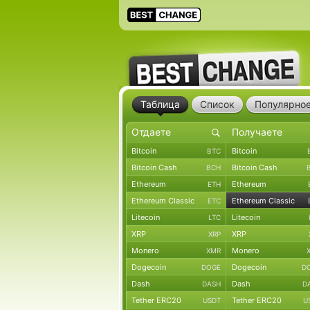
Таблица
Список
Популярно
Bitcoin
Bitcoin
BTC
Bitcoin Cash
Bitcoin Cash
BCH
Ethereum
Ethereum
ETH
Ethereum Classic
Ethereum Classic
ETC
Litecoin
Litecoin
LTC
XRP
XRP
XRP
Monero
Monero
XMR
Dogecoin
Dogecoin
DOGE
D
Dash
Dash
DASH
D
Tether ERC20
Tether ERC20
USDT
U