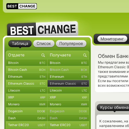
Мониторинг
Таблица
Список
Популярное
Обмен Банко
Мы предлагаем ва
Bitcoin
Bitcoin
BTC
BTC
Ethereum Classic 
Bitcoin Cash
Bitcoin Cash
BCH
BCH
также внимание и
представителями 
Ethereum
Ethereum
ETH
ETH
Если вы посетили
Ethereum Classic
Ethereum Classic
ETC
ETC
всех возможностя
Litecoin
Litecoin
LTC
LTC
XRP
XRP
XRP
XRP
Monero
Monero
XMR
XMR
Курсы обмена
Dogecoin
Dogecoin
DOGE
DOGE
Dash
Dash
DASH
DASH
К сожалению, на
Tether ERC20
Tether ERC20
USDT
USDT
направлением об