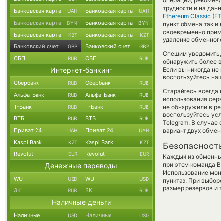
операции, рекоменд
трудности и на да
Банковская карта
Банковская карта
UAH
UAH
Ethereum Classic (E
Банковская карта
Банковская карта
BYN
BYN
пункт обмена так и 
своевременно прим
Банковская карта
Банковская карта
KZT
KZT
удаление обменного
Банковский счет
Банковский счет
GBP
GBP
Спешим уведомить,
СБП
СБП
RUB
RUB
обнаружить более 
Интернет-банкинг
Если вы никогда не
воспользуйтесь наш
Сбербанк
Сбербанк
RUB
RUB
Старайтесь всегда
Альфа-Банк
Альфа-Банк
RUB
RUB
использования серв
Т-Банк
Т-Банк
не обнаружили в ре
RUB
RUB
воспользуйтесь ус
ВТБ
ВТБ
RUB
RUB
Telegram. В случае
Приват 24
Приват 24
вариант двух обмен
UAH
UAH
Kaspi Bank
Kaspi Bank
KZT
KZT
Безопасност
Revolut
Revolut
EUR
EUR
Каждый из обменны
при этом команда 
Денежные переводы
Использование мон
WU
WU
USD
USD
пунктах. При выбор
размер резервов и 
ЗК
ЗК
RUB
RUB
Наличные деньги
Наличные
Наличные
USD
USD