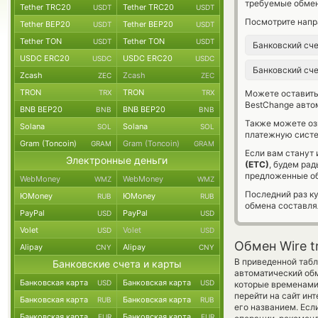
требуемые обмен
Tether TRC20
Tether TRC20
USDT
USDT
Посмотрите напр
Tether BEP20
Tether BEP20
USDT
USDT
Tether TON
Tether TON
USDT
USDT
Банковский сч
USDC ERC20
USDC ERC20
USDC
USDC
Банковский сч
Zcash
Zcash
ZEC
ZEC
TRON
TRON
TRX
TRX
Можете оставит
BestChange авто
BNB BEP20
BNB BEP20
BNB
BNB
Также можете о
Solana
Solana
SOL
SOL
платежную систе
Gram (Toncoin)
Gram (Toncoin)
GRAM
GRAM
Если вам станут
Электронные деньги
(ETC)
, будем ра
предложенные об
WebMoney
WebMoney
WMZ
WMZ
Последний раз к
ЮMoney
ЮMoney
RUB
RUB
обмена составл
PayPal
PayPal
USD
USD
Volet
Volet
USD
USD
Обмен Wire t
Alipay
Alipay
CNY
CNY
В приведенной табл
Банковские счета и карты
автоматический об
Банковская карта
Банковская карта
USD
USD
которые временами 
перейти на сайт ин
Банковская карта
Банковская карта
RUB
RUB
его названием. Есл
Банковская карта
Банковская карта
EUR
EUR