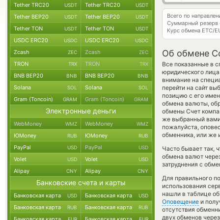
Tether TRC20
Tether TRC20
USDT
USDT
Всего по направле
Tether BEP20
Tether BEP20
USDT
USDT
Суммарный резерв
Tether TON
Tether TON
USDT
USDT
Курс обмена
ETC/E
USDC ERC20
USDC ERC20
USDC
USDC
Об обмене Co
Zcash
Zcash
ZEC
ZEC
TRON
TRON
Все показанные в с
TRX
TRX
юридического лица
BNB BEP20
BNB BEP20
BNB
BNB
внимание на специа
Solana
Solana
перейти на сайт вы
SOL
SOL
позицию с его имен
Gram (Toncoin)
Gram (Toncoin)
GRAM
GRAM
обмена валюты, обр
Электронные деньги
обмены Счет компа
же выбранный вами о
WebMoney
WebMoney
WMZ
WMZ
пожалуйста, опове
обменника, или же 
ЮMoney
ЮMoney
RUB
RUB
PayPal
PayPal
USD
USD
Часто бывает так, 
обмена валют через
Volet
Volet
USD
USD
затруднения с обме
Alipay
Alipay
CNY
CNY
Для правильного по
Банковские счета и карты
использования серв
нашли в таблице об
Банковская карта
Банковская карта
USD
USD
Оповещение
и полу
Банковская карта
Банковская карта
RUB
RUB
отсутствия обменн
двух обменов через
Банковская карта
Банковская карта
EUR
EUR