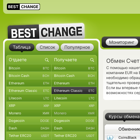
Мониторинг
Таблица
Список
Популярное
Обмен Счет 
С помощью нашего
Bitcoin
Bitcoin
BTC
BTC
компании EUR на 
Bitcoin Cash
Bitcoin Cash
BCH
BCH
необходимо обращ
тщательно провер
Ethereum
Ethereum
ETH
ETH
Если вы впервые 
Ethereum Classic
Ethereum Classic
ETC
ETC
возможностях сер
Litecoin
Litecoin
LTC
LTC
XRP
XRP
XRP
XRP
Monero
Monero
XMR
XMR
Курсы обмена
Dogecoin
Dogecoin
DOGE
DOGE
Dash
Dash
DASH
DASH
Обменни
Tether ERC20
Tether ERC20
USDT
USDT
CoinsBlack