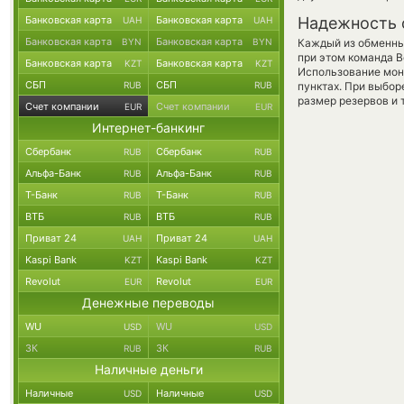
Банковская карта
Банковская карта
Надежность 
UAH
UAH
Банковская карта
Банковская карта
BYN
BYN
Каждый из обменны
при этом команда 
Банковская карта
Банковская карта
KZT
KZT
Использование мон
СБП
СБП
RUB
RUB
пунктах. При выбор
размер резервов и 
Счет компании
Счет компании
EUR
EUR
Интернет-банкинг
Сбербанк
Сбербанк
RUB
RUB
Альфа-Банк
Альфа-Банк
RUB
RUB
Т-Банк
Т-Банк
RUB
RUB
ВТБ
ВТБ
RUB
RUB
Приват 24
Приват 24
UAH
UAH
Kaspi Bank
Kaspi Bank
KZT
KZT
Revolut
Revolut
EUR
EUR
Денежные переводы
WU
WU
USD
USD
ЗК
ЗК
RUB
RUB
Наличные деньги
Наличные
Наличные
USD
USD