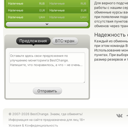
Для верного подсче
Наличные
Наличные
RUB
RUB
работы с нашим сер
Наличные
Наличные
EUR
EUR
обменные курсы ва
при появлении подх
Наличные
Наличные
UAH
UAH
отсутствия пункто
обменов через тра
Надежность 
Предложения
BTC-кран
Каждый из обменны
при этом команда 
Использование мон
пунктах. При выбор
размер резервов и 
© 2007-2026 BestChange. Знаем, где обменять!
Информация на сайте предназначена для лиц 18+
Условия
&
Конфиденциальность