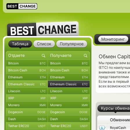
Мониторинг
Таблица
Список
Популярное
Обмен Capita
Мы предлагаем ва
Bitcoin
Bitcoin
BTC
BTC
(ETC) по наилучш
Bitcoin Cash
Bitcoin Cash
BCH
BCH
внимание также и
представителями 
Ethereum
Ethereum
ETH
ETH
Если вы в первый
Ethereum Classic
Ethereum Classic
ETC
ETC
всех возможностя
Litecoin
Litecoin
LTC
LTC
XRP
XRP
XRP
XRP
Monero
Monero
XMR
XMR
Курсы обмена
Dogecoin
Dogecoin
DOGE
DOGE
Dash
Dash
DASH
DASH
Обменни
Tether ERC20
Tether ERC20
USDT
USDT
RoyalCash