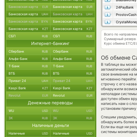
BlaBlaMoney
Банковская карта
Банковская карта
EUR
EUR
24PayBank
Банковская карта
Банковская карта
UAH
UAH
ProstovCash
Банковская карта
Банковская карта
BYN
BYN
CrystalMone
Банковская карта
Банковская карта
KZT
KZT
Всего по направлен
СБП
СБП
RUB
RUB
Суммарный резерв
Интернет-банкинг
Курс обмена
ETC/E
Сбербанк
Сбербанк
RUB
RUB
Об обмене Cap
Альфа-Банк
Альфа-Банк
RUB
RUB
В таблице вы может
Т-Банк
Т-Банк
RUB
RUB
автоматический об
ВТБ
ВТБ
RUB
RUB
свое внимание на м
мгновенно перейти 
Приват 24
Приват 24
UAH
UAH
строчку с его назва
Kaspi Bank
Kaspi Bank
KZT
KZT
обнаружили возможн
неполадки системы
Revolut
Revolut
EUR
EUR
доступен обмен вруч
Денежные переводы
написать нам о сл
установим причину
WU
WU
USD
USD
Спешим уведомить,
ЗК
ЗК
RUB
RUB
обнаружить более 
Наличные деньги
Если вы еще ни раз
системы мониторинг
Наличные
Наличные
USD
USD