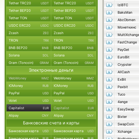
Tether TRC20
Tether TRC20
USDT
USDT
IziBTC
Tether BEP20
Tether BEP20
USDT
USDT
BaksMan
Tether TON
Tether TON
USDT
USDT
AbcObmen
USDC ERC20
USDC ERC20
USDC
USDC
Монеткинс
Zcash
Zcash
ZEC
ZEC
MultiXchang
TRON
TRON
TRX
TRX
FastChange
BNB BEP20
BNB BEP20
BNB
BNB
PayGet
Solana
Solana
SOL
SOL
EuroBit
Gram (Toncoin)
Gram (Toncoin)
GRAM
GRAM
Crypster
Электронные деньги
AllCash
WebMoney
WebMoney
WMZ
WMZ
ExBit
ЮMoney
ЮMoney
RUB
RUB
Paxbit
PayPal
PayPal
USD
USD
Tuco
Volet
Volet
USD
USD
4ange
Capitalist
Capitalist
EUR
EUR
EasySwap
Alipay
Alipay
CNY
CNY
Bixter
Банковские счета и карты
SwapCoin
Банковская карта
Банковская карта
USD
USD
Xchange
Банковская карта
Банковская карта
RUB
RUB