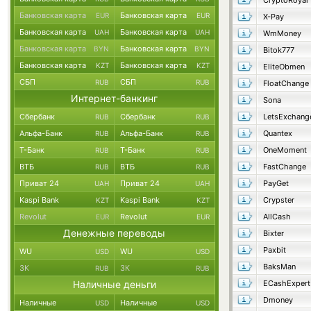
CryptoRoyal
Банковская карта
Банковская карта
EUR
EUR
X-Pay
Банковская карта
Банковская карта
UAH
UAH
WmMoney
Банковская карта
Банковская карта
BYN
BYN
Bitok777
Банковская карта
Банковская карта
KZT
KZT
EliteObmen
СБП
СБП
RUB
RUB
FloatChange
Интернет-банкинг
Sona
Сбербанк
Сбербанк
LetsExchang
RUB
RUB
Альфа-Банк
Альфа-Банк
Quantex
RUB
RUB
Т-Банк
Т-Банк
OneMoment
RUB
RUB
ВТБ
ВТБ
FastChange
RUB
RUB
Приват 24
Приват 24
PayGet
UAH
UAH
Kaspi Bank
Kaspi Bank
Crypster
KZT
KZT
Revolut
Revolut
AllCash
EUR
EUR
Денежные переводы
Bixter
Paxbit
WU
WU
USD
USD
BaksMan
ЗК
ЗК
RUB
RUB
Наличные деньги
ECashExpert
Dmoney
Наличные
Наличные
USD
USD