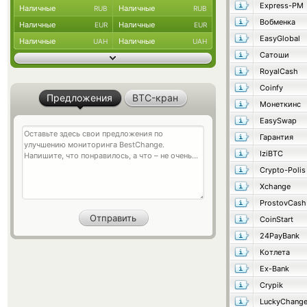
Express-PM
Наличные
Наличные
RUB
RUB
Вобменка
Наличные
Наличные
EUR
EUR
EasyGlobal
Наличные
Наличные
UAH
UAH
Сатоши
RoyalCash
Coinfy
Предложения
BTC-кран
Монеткинс
EasySwap
Гарантия
IziBTC
Crypto-Polis
Xchange
ProstovCash
CoinStart
24PayBank
Котлета
Ex-Bank
Crypik
LuckyChang