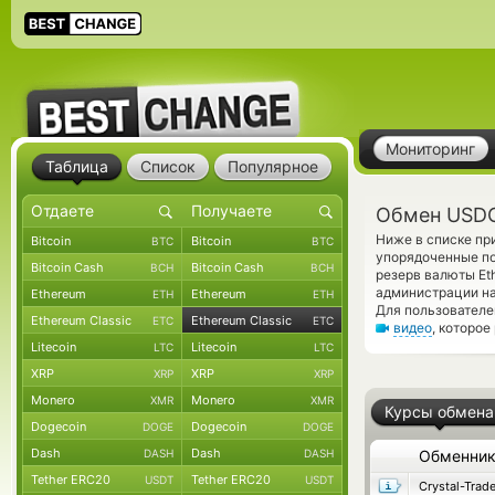
Мониторинг
Таблица
Список
Популярное
Обмен USDCo
Ниже в списке пр
Bitcoin
Bitcoin
BTC
BTC
упорядоченные по
Bitcoin Cash
Bitcoin Cash
BCH
BCH
резерв валюты Et
администрации на
Ethereum
Ethereum
ETH
ETH
Для пользователе
Ethereum Classic
Ethereum Classic
ETC
ETC
видео
, которое
Litecoin
Litecoin
LTC
LTC
XRP
XRP
XRP
XRP
Monero
Monero
XMR
XMR
Курсы обмена
Dogecoin
Dogecoin
DOGE
DOGE
Dash
Dash
DASH
DASH
Обменни
Tether ERC20
Tether ERC20
USDT
USDT
Crystal-Trad