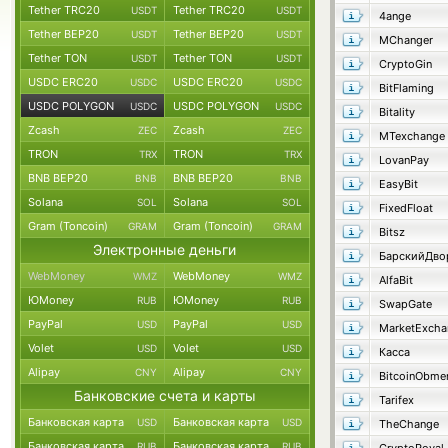
Tether TRC20
Tether TRC20
USDT
USDT
4ange
Tether BEP20
Tether BEP20
USDT
USDT
MChanger
Tether TON
Tether TON
USDT
USDT
CryptoGin
USDC ERC20
USDC ERC20
USDC
USDC
BitFlaming
USDC POLYGON
USDC POLYGON
USDC
USDC
Bitality
Zcash
Zcash
ZEC
ZEC
MTexchange
TRON
TRON
TRX
TRX
LovanPay
BNB BEP20
BNB BEP20
BNB
BNB
EasyBit
Solana
Solana
SOL
SOL
FixedFloat
Gram (Toncoin)
Gram (Toncoin)
GRAM
GRAM
Bitsz
Электронные деньги
БарскийДво
WebMoney
WebMoney
WMZ
WMZ
AlfaBit
ЮMoney
ЮMoney
RUB
RUB
SwapGate
PayPal
PayPal
USD
USD
MarketExcha
Volet
Volet
USD
USD
Касса
Alipay
Alipay
CNY
CNY
BitcoinObme
Банковские счета и карты
Tarifex
Банковская карта
Банковская карта
USD
USD
TheChange
Банковская карта
Банковская карта
RUB
RUB