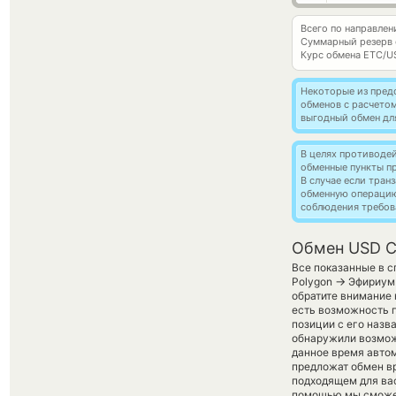
Всего по направл
Суммарный резерв
Курс обмена
ETC/U
Некоторые из пред
обменов с расчето
выгодный обмен дл
В целях противоде
обменные пункты п
В случае если тра
обменную операци
соблюдения требов
Обмен USD Co
Все показанные в с
→
Polygon
Эфириум 
обратите внимание 
есть возможность 
позиции с его назва
обнаружили возможн
данное время авто
предложат обмен вру
подходящем для вас
помощью мы сможем