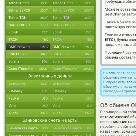
требуемые обмен
Tether TRC20
Tether TRC20
USDT
USDT
Можете оставит
Tether BEP20
Tether BEP20
USDT
USDT
BestChange авто
Tether TON
Tether TON
USDT
USDT
Также можете о
USDC ERC20
USDC ERC20
USDC
USDC
платежную сист
Zcash
Zcash
ZEC
ZEC
Если вам станут
TRON
TRON
(ETC)
, будем ра
TRX
TRX
предложенные об
OMG Network
OMG Network
OMG
OMG
Последний раз к
BNB BEP20
BNB BEP20
BNB
BNB
обмена составл
Solana
Solana
SOL
SOL
Gram (Toncoin)
Gram (Toncoin)
GRAM
GRAM
В целях противоде
Электронные деньги
обменные пункты п
В случае если тра
WebMoney
WebMoney
WMZ
WMZ
обменную операци
ЮMoney
ЮMoney
соблюдения требов
RUB
RUB
PayPal
PayPal
USD
USD
Об обмене OM
Volet
Volet
USD
USD
В приведенной табл
Alipay
Alipay
CNY
CNY
автоматический о
Банковские счета и карты
свое внимание на с
перейти на сайт вы
Банковская карта
Банковская карта
USD
USD
названием. Если сл
Банковская карта
Банковская карта
RUB
RUB