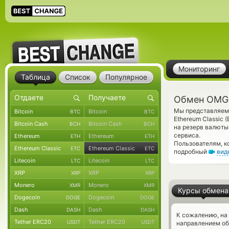
Мониторинг
Таблица
Список
Популярное
Обмен OMG N
Мы представляем 
Bitcoin
Bitcoin
BTC
BTC
Ethereum Classic
Bitcoin Cash
Bitcoin Cash
BCH
BCH
на резерв валюты
сервиса.
Ethereum
Ethereum
ETH
ETH
Пользователям, к
Ethereum Classic
Ethereum Classic
ETC
ETC
подробный
вид
Litecoin
Litecoin
LTC
LTC
XRP
XRP
XRP
XRP
Monero
Monero
XMR
XMR
Курсы обмена
Dogecoin
Dogecoin
DOGE
DOGE
Dash
Dash
DASH
DASH
К сожалению, на
Tether ERC20
Tether ERC20
USDT
USDT
направлением о