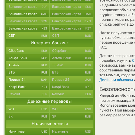
возможность осущес
на данный момент 
Банковская карта
Банковская карта
EUR
EUR
предложат обмен в
Банковская карта
Банковская карта
UAH
UAH
cryptocurrency на E
принять меры по ра
Банковская карта
Банковская карта
BYN
BYN
списка рейтинга до
Банковская карта
Банковская карта
KZT
KZT
Часто получается т
СБП
СБП
RUB
RUB
пункта обмена валю
Интернет-банкинг
первое посещение 
FAQ.
Сбербанк
Сбербанк
RUB
RUB
Для точного расчет
Альфа-Банк
Альфа-Банк
RUB
RUB
подробно изучить
С
Т-Банк
Т-Банк
сервисом, вам не 
RUB
RUB
собственные параме
ВТБ
ВТБ
RUB
RUB
тот момент, когда 
Приват 24
Приват 24
Двойным обменом
и
UAH
UAH
Kaspi Bank
Kaspi Bank
KZT
KZT
Безопасност
Revolut
Revolut
EUR
EUR
Каждый из обменны
при этом команда 
Денежные переводы
Использование мон
WU
WU
USD
USD
пунктах. При выбор
размер резервов и 
ЗК
ЗК
RUB
RUB
Наличные деньги
Наличные
Наличные
USD
USD