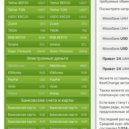
требуемые обмен
Tether BEP20
Tether BEP20
USDT
USDT
Посмотрите напр
Tether TON
Tether TON
USDT
USDT
USDC ERC20
USDC ERC20
USDC
USDC
Монобанк UAH
Zcash
Zcash
ZEC
ZEC
Монобанк UAH
TRON
TRON
TRX
TRX
BNB BEP20
BNB BEP20
BNB
BNB
Монобанк
USD
Solana
Solana
SOL
SOL
Монобанк
USD
Gram (Toncoin)
Gram (Toncoin)
GRAM
GRAM
Электронные деньги
Приват 24
UA
WebMoney
WebMoney
WMZ
WMZ
Приват 24
UA
ЮMoney
ЮMoney
RUB
RUB
Можете оставит
PayPal
PayPal
USD
USD
BestChange авто
Volet
Volet
USD
USD
Также можете о
Alipay
Alipay
CNY
CNY
платежную сист
Банковские счета и карты
Если вам станут
будем рады, есл
Банковская карта
Банковская карта
USD
USD
предложенные об
Банковская карта
Банковская карта
RUB
RUB
Последний раз к
Банковская карта
Банковская карта
EUR
EUR
Средний курс об
составлял
1 024
Банковская карта
Банковская карта
UAH
UAH