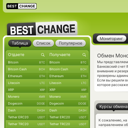
Мониторинг
Таблица
Список
Популярное
Обмен Моно
Мы представляем 
Bitcoin
Bitcoin
BTC
BTC
Банковский счет I
Bitcoin Cash
Bitcoin Cash
BCH
BCH
внимание и резерв
проверены админ
Ethereum
Ethereum
ETH
ETH
Если вы решили в
Litecoin
Litecoin
LTC
LTC
которое расскаже
XRP
XRP
XRP
XRP
Monero
Monero
XMR
XMR
Dogecoin
Dogecoin
DOGE
DOGE
Курсы обмена
Dash
Dash
DASH
DASH
Tether ERC20
Tether ERC20
USDT
USDT
К сожалению, на
Tether TRC20
Tether TRC20
USDT
USDT
направлением о