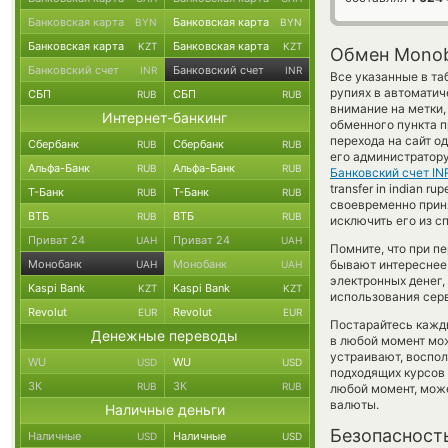
Банковская карта
Банковская карта
BYN
BYN
Банковская карта
Банковская карта
KZT
KZT
Обмен Monoba
Банковский счет
Банковский счет
INR
INR
Все указанные в та
рупиях в автоматич
СБП
СБП
RUB
RUB
внимание на метки,
Интернет-банкинг
обменного пункта п
перехода на сайт о
Сбербанк
Сбербанк
RUB
RUB
его администратору
Альфа-Банк
Альфа-Банк
RUB
RUB
Банковский счет IN
transfer in indian
Т-Банк
Т-Банк
RUB
RUB
своевременно прин
ВТБ
ВТБ
RUB
RUB
исключить его из с
Приват 24
Приват 24
UAH
UAH
Помните, что при п
Монобанк
Монобанк
бывают интереснее,
UAH
UAH
электронных денег,
Kaspi Bank
Kaspi Bank
KZT
KZT
использования сер
Revolut
Revolut
EUR
EUR
Постарайтесь кажд
Денежные переводы
в любой момент мо
устраивают, воспо
WU
WU
USD
USD
подходящих курсов 
ЗК
ЗК
RUB
RUB
любой момент, мож
валюты.
Наличные деньги
Безопасност
Наличные
Наличные
USD
USD