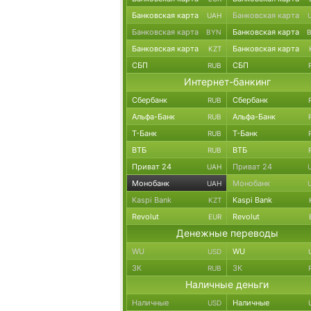
Банковская карта
Банковская карта
UAH
Банковская карта
Банковская карта
BYN
Банковская карта
Банковская карта
KZT
СБП
СБП
RUB
Интернет-банкинг
Сбербанк
Сбербанк
RUB
Альфа-Банк
Альфа-Банк
RUB
Т-Банк
Т-Банк
RUB
ВТБ
ВТБ
RUB
Приват 24
Приват 24
UAH
Монобанк
Монобанк
UAH
Kaspi Bank
Kaspi Bank
KZT
Revolut
Revolut
EUR
Денежные переводы
WU
WU
USD
ЗК
ЗК
RUB
Наличные деньги
Наличные
Наличные
USD