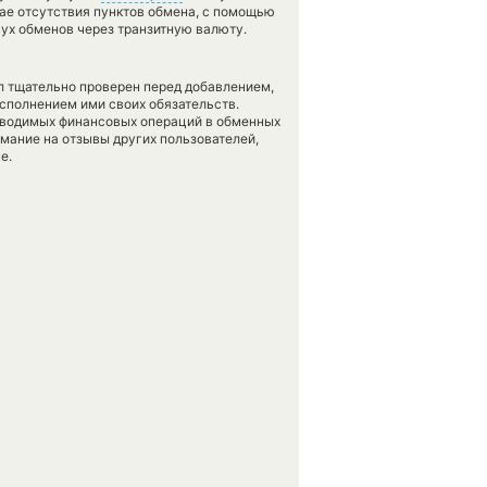
учае отсутствия пунктов обмена, с помощью
ух обменов через транзитную валюту.
л тщательно проверен перед добавлением,
сполнением ими своих обязательств.
оводимых финансовых операций в обменных
имание на отзывы других пользователей,
е.