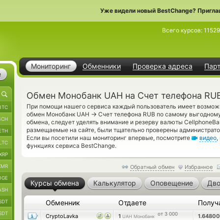
Уже видели новый BestChange? Пригла
Всего курсов:
1152
Мониторинг
Обменники
Проверка адреса
Пар
е
Обмен Монобанк UAH на Счет телефона RU
При помощи нашего сервиса каждый пользователь имеет возможн
BTC
→
обмен Монобанк UAH
Счет телефона RUB по самому выгодному
BCH
обмена, следует уделять внимание и резерву валюты CellphoneBa
размещаемые на сайте, были тщательно проверены администрато
ETH
Если вы посетили наш мониторинг впервые, посмотрите
видео
,
LTC
функциях сервиса BestChange.
XRP
XMR
Обратный обмен
Избранное
OGE
Курсы обмена
Калькулятор
Оповещение
Дво
ASH
SDT
Обменник
Отдаете
Получ
SDT
от 3 000
CryptoLavka
1
1.6480
UAH Монобанк