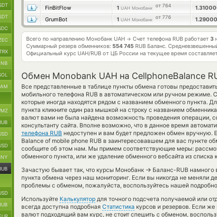
SDT
от 764
FinBitFlow
1
1.3100
UAH Монобанк
SDT
от 776
GrumBot
1
1.2900
UAH Монобанк
SDC
Всего по направлению Монобанк UAH
Счет телефона RUB работает
3
н
→
ZEC
Суммарный резерв обменников:
554 745
RUB Баланс.
Средневзвешенный
TRX
Официальный курс
UAH/RUB
от ЦБ России на текущее время составляе
BNB
Обмен Monobank UAH на CellphoneBalance R
SOL
Все представленные в таблице пункты обмена готовы предоставит
RAM
мобильного телефона RUB в автоматическом или ручном режиме. С
которые иногда находятся рядом с названием обменного пункта. Дл
пункта кликните один раз мышкой на строку с названием обменника
MZ
валют вами не была найдена возможность проведения операции, со
RUB
консультанту сайта. Вполне возможно, что в данное время автома
телефона RUB
недоступен и вам будет предложен обмен вручную. 
USD
Balance of mobile phone RUB в заинтересовавшем для вас пункте о
USD
сообщите об этом нам. Мы примем соответствующие меры: рассмо
обменного пункта, или же удаление обменного вебсайта из списка
CNY
RUB
→
Зачастую бывает так, что курсы Монобанк
Баланс-RUB намного в
пункта обмена через наш мониторинг. Если вы никогда не меняли д
проблемы с обменом, пожалуйста, воспользуйтесь нашей подробно
USD
Используйте
Калькулятор
для точного подсчета получаемой или о
RUB
всегда доступна подробная
Статистика
курсов и резервов. Если же
валют подходящий вам курс, не стоит спешить с обменом, восполь
EUR