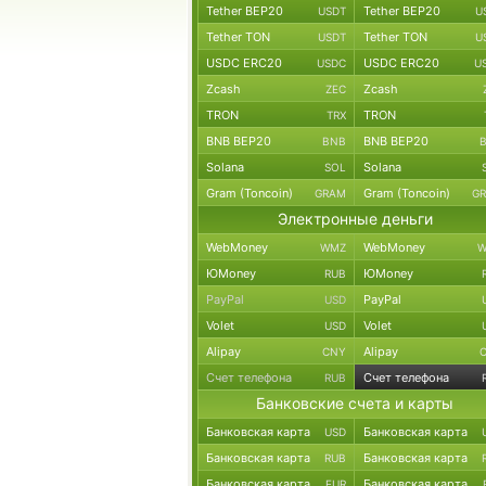
Tether BEP20
Tether BEP20
USDT
U
Tether TON
Tether TON
USDT
U
USDC ERC20
USDC ERC20
USDC
U
Zcash
Zcash
ZEC
TRON
TRON
TRX
BNB BEP20
BNB BEP20
BNB
Solana
Solana
SOL
Gram (Toncoin)
Gram (Toncoin)
GRAM
G
Электронные деньги
WebMoney
WebMoney
WMZ
W
ЮMoney
ЮMoney
RUB
PayPal
PayPal
USD
Volet
Volet
USD
Alipay
Alipay
CNY
Счет телефона
Счет телефона
RUB
Банковские счета и карты
Банковская карта
Банковская карта
USD
Банковская карта
Банковская карта
RUB
Банковская карта
Банковская карта
EUR