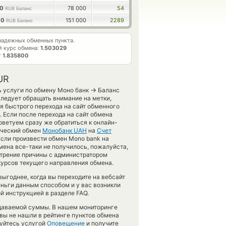
00
78 000
54
RUB Баланс
00
151 000
2289
RUB Баланс
адежных обменных пункта.
 курс обмена:
1.503029
т
1.835800
UR
→
ь услуги по обмену Моно банк
Баланс
ледует обращать внимание на метки,
я быстрого перехода на сайт обменного
. Если после перехода на сайт обмена
ветуем сразу же обратиться к онлайн-
тический обмен
Монобанк UAH
на
Счет
Если произвести обмен Mono bank на
бмена все-таки не получилось, пожалуйста,
трение причины с администратором
 курсов текущего направления обмена.
ыгоднее, когда вы переходите на вебсайт
еньги данным способом и у вас возникли
й инструкцией в разделе FAQ.
тдаваемой суммы. В нашем мониторинге
 вы не нашли в рейтинге пунктов обмена
зуйтесь услугой
Оповещение
и получите