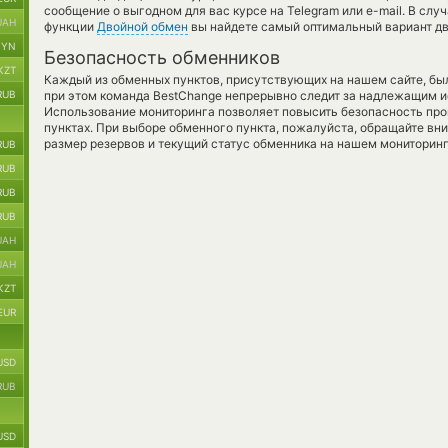
сообщение о выгодном для вас курсе на Telegram или e-mail. В сл
UAH
функции
Двойной обмен
вы найдете самый оптимальный вариант дв
BYN
Безопасность обменников
KZT
Каждый из обменных пунктов, присутствующих на нашем сайте, бы
RUB
при этом команда BestChange непрерывно следит за надлежащим и
Использование мониторинга позволяет повысить безопасность пр
пунктах. При выборе обменного пункта, пожалуйста, обращайте вн
размер резервов и текущий статус обменника на нашем мониторинг
RUB
RUB
RUB
RUB
UAH
UAH
KZT
EUR
USD
RUB
USD