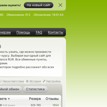
На новый сайт
шаем оценить!
985
Обменников:
613
Обновление:
18:51:44
тнерам
Помощь
FAQ
Контакты
B
ость узнать, где можно произвести
 курсу. Выбирая выгодный сайт для
lance RUR. Все обменные пункты,
рами.
 которое подробно расскажет обо всех
Несоответствие
История
Настройка
йной обмен
Статистика
аете
Резерв
Отзывы
▼
00
325 745
1654
RUB Баланс