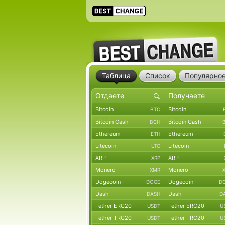
Таблица
Список
Популярно
Bitcoin
Bitcoin
BTC
Bitcoin Cash
Bitcoin Cash
BCH
Ethereum
Ethereum
ETH
Litecoin
Litecoin
LTC
XRP
XRP
XRP
Monero
Monero
XMR
Dogecoin
Dogecoin
DOGE
D
Dash
Dash
DASH
D
Tether ERC20
Tether ERC20
USDT
U
Tether TRC20
Tether TRC20
USDT
U