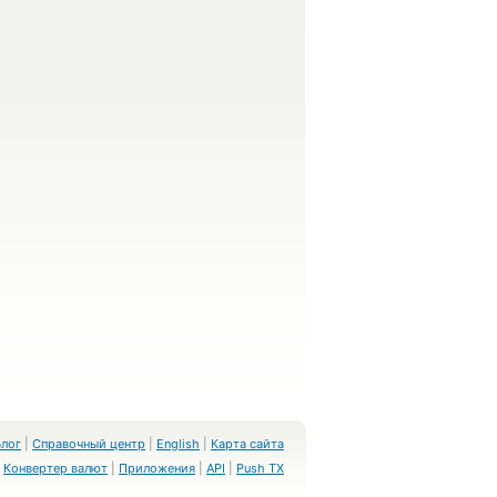
Блог
|
Справочный центр
|
English
|
Карта сайта
Конвертер валют
|
Приложения
|
API
|
Push TX