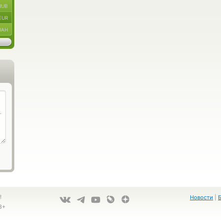
RUB
EUR
UAH
!
Новости
|
8+