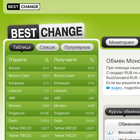
Мониторинг
Таблица
Список
Популярное
Обмен Моно
При помощи нашег
Bitcoin
Bitcoin
BTC
BTC
Стандарт RUB по 
Bitcoin Cash
Bitcoin Cash
BCH
BCH
RusStandard RUR.
Если вы решили в
Ethereum
Ethereum
ETH
ETH
видео
, подроб
Litecoin
Litecoin
LTC
LTC
XRP
XRP
XRP
XRP
Monero
Monero
XMR
XMR
Курсы обмена
Dogecoin
Dogecoin
DOGE
DOGE
Dash
Dash
DASH
DASH
Обменни
Tether ERC20
Tether ERC20
USDT
USDT
BitcoinBox
Tether TRC20
Tether TRC20
USDT
USDT