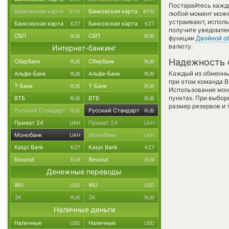
Постарайтесь кажд
Банковская карта
Банковская карта
BYN
BYN
любой момент може
устраивают, испол
Банковская карта
Банковская карта
KZT
KZT
получите уведомлен
СБП
СБП
RUB
RUB
функции
Двойной о
валюту.
Интернет-банкинг
Надежность 
Сбербанк
Сбербанк
RUB
RUB
Каждый из обменны
Альфа-Банк
Альфа-Банк
RUB
RUB
при этом команда 
Т-Банк
Т-Банк
RUB
RUB
Использование мон
пунктах. При выбор
ВТБ
ВТБ
RUB
RUB
размер резервов и 
Русский Стандарт
Русский Стандарт
RUB
RUB
Приват 24
Приват 24
UAH
UAH
Монобанк
Монобанк
UAH
UAH
Kaspi Bank
Kaspi Bank
KZT
KZT
Revolut
Revolut
EUR
EUR
Денежные переводы
WU
WU
USD
USD
ЗК
ЗК
RUB
RUB
Наличные деньги
Наличные
Наличные
USD
USD