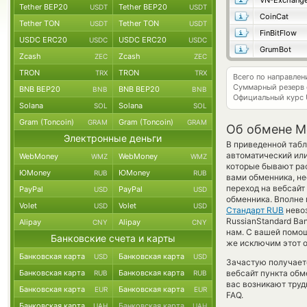
VN-Exchang
Tether BEP20
Tether BEP20
USDT
USDT
CoinCat
Tether TON
Tether TON
USDT
USDT
FinBitFlow
USDC ERC20
USDC ERC20
USDC
USDC
GrumBot
Zcash
Zcash
ZEC
ZEC
TRON
TRON
TRX
TRX
Всего по направле
Суммарный резерв
BNB BEP20
BNB BEP20
BNB
BNB
Официальный курс
Solana
Solana
SOL
SOL
Gram (Toncoin)
Gram (Toncoin)
GRAM
GRAM
Об обмене M
Электронные деньги
В приведенной табл
автоматический ил
WebMoney
WebMoney
WMZ
WMZ
которые бывают рас
ЮMoney
ЮMoney
RUB
RUB
вами обменника, не
переход на вебсайт
PayPal
PayPal
USD
USD
обменника. Вполне
Volet
Volet
USD
USD
Стандарт RUB
невоз
RussianStandard Ba
Alipay
Alipay
CNY
CNY
нам. С вашей помо
Банковские счета и карты
же исключим этот о
Банковская карта
Банковская карта
USD
USD
Зачастую получает
Банковская карта
Банковская карта
вебсайт пункта обм
RUB
RUB
вас возникают труд
Банковская карта
Банковская карта
EUR
EUR
FAQ.
Банковская карта
Банковская карта
UAH
UAH