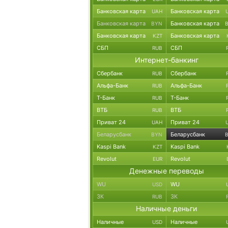
Банковская карта
Банковская карта
UAH
Банковская карта
Банковская карта
BYN
Банковская карта
Банковская карта
KZT
СБП
СБП
RUB
Интернет-банкинг
Сбербанк
Сбербанк
RUB
Альфа-Банк
Альфа-Банк
RUB
Т-Банк
Т-Банк
RUB
ВТБ
ВТБ
RUB
Приват 24
Приват 24
UAH
Беларусбанк
Беларусбанк
BYN
Kaspi Bank
Kaspi Bank
KZT
Revolut
Revolut
EUR
Денежные переводы
WU
WU
USD
ЗК
ЗК
RUB
Наличные деньги
Наличные
Наличные
USD