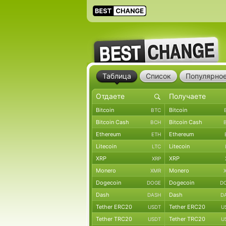
Таблица
Список
Популярно
Bitcoin
Bitcoin
BTC
Bitcoin Cash
Bitcoin Cash
BCH
Ethereum
Ethereum
ETH
Litecoin
Litecoin
LTC
XRP
XRP
XRP
Monero
Monero
XMR
Dogecoin
Dogecoin
DOGE
D
Dash
Dash
DASH
D
Tether ERC20
Tether ERC20
USDT
U
Tether TRC20
Tether TRC20
USDT
U