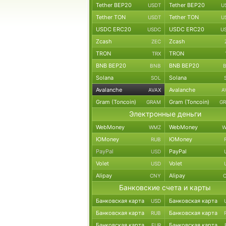
Tether BEP20
Tether BEP20
USDT
U
Tether TON
Tether TON
USDT
U
USDC ERC20
USDC ERC20
USDC
U
Zcash
Zcash
ZEC
TRON
TRON
TRX
BNB BEP20
BNB BEP20
BNB
Solana
Solana
SOL
Avalanche
Avalanche
AVAX
A
Gram (Toncoin)
Gram (Toncoin)
GRAM
G
Электронные деньги
WebMoney
WebMoney
WMZ
W
ЮMoney
ЮMoney
RUB
PayPal
PayPal
USD
Volet
Volet
USD
Alipay
Alipay
CNY
Банковские счета и карты
Банковская карта
Банковская карта
USD
Банковская карта
Банковская карта
RUB
Банковская карта
Банковская карта
EUR