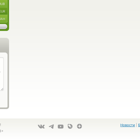
RUB
EUR
UAH
!
Новости
|
8+