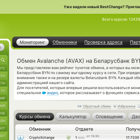
Уже видели новый BestChange? Пригла
Всего курсов:
12439
Мониторинг
Обменники
Проверка адреса
Пар
е
Обмен Avalanche (AVAX) на Беларусбанк B
Мы представляем вам рейтинг пунктов обмена, в которых вы мож
BTC
Беларусбанк BYN по самому выгодному курсу в сети. При опреде
BCH
внимание также и на резерв валюты Belarusbank BYN. Каждый об
администрацией нашего сайта.
ETH
Для посетителей, которые впервые решили воспользоваться мон
LTC
специальное
видео
, которое рассказывает о функциях сервиса
XRP
XMR
Обратный обмен
Избранное
OGE
Курсы обмена
Калькулятор
Оповещение
Дво
ASH
SDT
Обменник
Отдаете
Получ
SDT
от 16.93
CryptoXchange
1
17.7235
AVAX