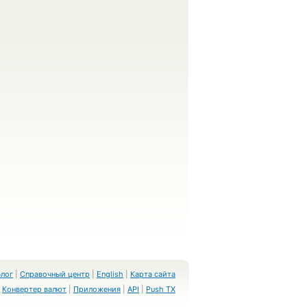
Блог
|
Справочный центр
|
English
|
Карта сайта
Конвертер валют
|
Приложения
|
API
|
Push TX