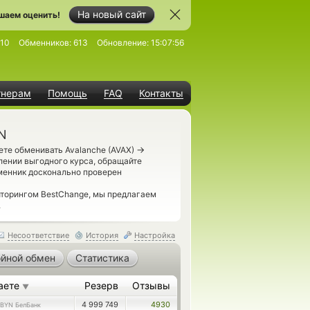
На новый сайт
шаем оценить!
10
Обменников:
613
Обновление:
15:07:56
тнерам
Помощь
FAQ
Контакты
YN
→
ете обменивать Avalanche (AVAX)
лении выгодного курса, обращайте
менник досконально проверен
иторингом BestChange, мы предлагаем
.
Несоответствие
История
Настройка
йной обмен
Статистика
аете
Резерв
Отзывы
▼
4 999 749
4930
BYN БелБанк