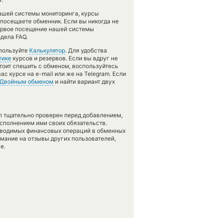
нашей системы мониторинга, курсы
посещаете обменник. Если вы никогда не
ервое посещение нашей системы
дела FAQ.
спользуйте
Калькулятор
. Для удобства
тике
курсов и резервов. Если вы вдруг не
тоит спешить с обменом, воспользуйтесь
с курсе на e-mail или же на Telegram. Если
Двойным обменом
и найти вариант двух
л тщательно проверен перед добавлением,
сполнением ими своих обязательств.
оводимых финансовых операций в обменных
имание на отзывы других пользователей,
е.