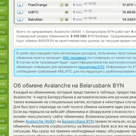
SDT
от 18.55
FreeChange
1
17.4111
AVAX
B
SDT
от 15
IziBTC
1
15.863
AVAX
SDC
от 59.06
BaksMan
1
14.342
AVAX
ZEC
Всего по направлению Avalanche (AVAX)
Беларусбанк BYN работает
4
н
→
TRX
Суммарный резерв обменников:
8 419 560
BYN БелБанк.
Средневзвешен
BNB
Курс обмена
AVAX/BYN
на криптовалютных рынках на текущее время со
SOL
В целях противодействия легализации доходов, полученных преступны
VAX
обменные пункты проводят
AML-проверки
поступающих от клиентов тр
RAM
В случае если транзакция будет идентифицирована как высокорискова
обменную операцию для проведения
процедуры KYC
. Информация по K
соблюдения требований AML/KYC для последующего разблокирования с
MZ
RUB
Об обмене Avalanche на Belarusbank BYN
USD
Каждый из обменников, который представлен в таблице, предоста
→
Avalanche
карта Беларусбанка в автоматическом или ручном ре
USD
также внимание на специальные метки, которые в некоторых случа
CNY
Для быстрого перехода на сайт пункта обмена нажмите один раз м
Если вы перешли на вебсайт обменника и обнаружили сложности с 
онлайн-консультанту сайта-обменника. Возможны разные неполадки
USD
обмен
Avalanche (AVAX)
на
Беларусбанк BYN
провести нельзя, но д
обменять Avalanche cryptocurrency на Belorussia Bank все же не в
RUB
ситуации. Мы сразу же примем необходимые меры: обсуждение пр
EUR
исключение обменного вебсайта из рейтинга текущего направления