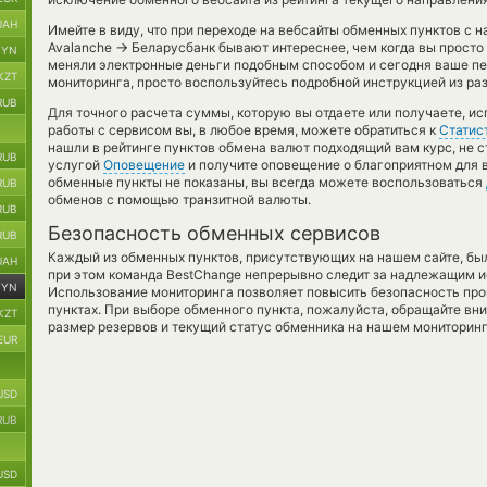
UAH
Имейте в виду, что при переходе на вебсайты обменных пунктов с 
→
Avalanche
Беларусбанк бывают интереснее, чем когда вы просто 
BYN
меняли электронные деньги подобным способом и сегодня ваше п
KZT
мониторинга, просто воспользуйтесь подробной инструкцией из раз
RUB
Для точного расчета суммы, которую вы отдаете или получаете, и
работы с сервисом вы, в любое время, можете обратиться к
Статис
нашли в рейтинге пунктов обмена валют подходящий вам курс, не с
RUB
услугой
Оповещение
и получите оповещение о благоприятном для ва
обменные пункты не показаны, вы всегда можете воспользоваться
RUB
обменов с помощью транзитной валюты.
RUB
Безопасность обменных сервисов
RUB
Каждый из обменных пунктов, присутствующих на нашем сайте, бы
UAH
при этом команда BestChange непрерывно следит за надлежащим и
BYN
Использование мониторинга позволяет повысить безопасность пр
пунктах. При выборе обменного пункта, пожалуйста, обращайте вн
KZT
размер резервов и текущий статус обменника на нашем мониторинг
EUR
USD
RUB
USD