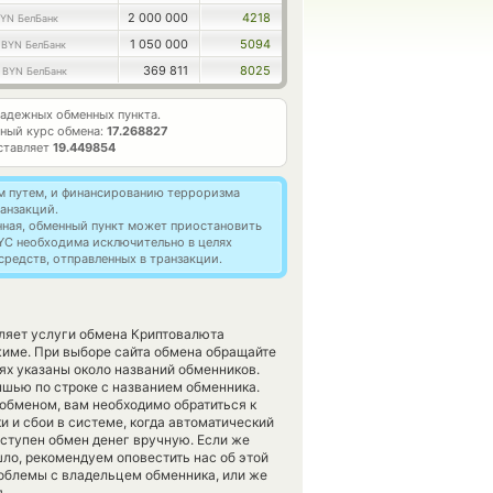
2 000 000
4218
YN БелБанк
8
1 050 000
5094
BYN БелБанк
0
369 811
8025
BYN БелБанк
адежных обменных пункта.
ный курс обмена:
17.268827
ставляет
19.449854
м путем, и финансированию терроризма
анзакций.
нная, обменный пункт может приостановить
YC необходима исключительно в целях
редств, отправленных в транзакции.
вляет услуги обмена Криптовалюта
жиме. При выборе сайта обмена обращайте
ях указаны около названий обменников.
ышью по строке с названием обменника.
обменом, вам необходимо обратиться к
 и сбои в системе, когда автоматический
оступен обмен денег вручную. Если же
ышло, рекомендуем оповестить нас об этой
облемы с владельцем обменника, или же
.