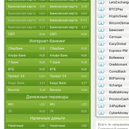
LetsExchang
Банковская карта
Банковская карта
EUR
EUR
BTC2Pay
Банковская карта
Банковская карта
UAH
UAH
KryptoSwap
Банковская карта
Банковская карта
BYN
BYN
BitcoinObme
Банковская карта
Банковская карта
KZT
KZT
Банкомат
СБП
СБП
RUB
RUB
Сатоши
Интернет-банкинг
EasyGlobal
Сбербанк
Сбербанк
RUB
RUB
Express-PM
Альфа-Банк
Альфа-Банк
RUB
RUB
Вобменка
Т-Банк
Т-Банк
RUB
RUB
OneMoment
ВТБ
ВТБ
RUB
RUB
CoinsBlack
Приват 24
Приват 24
UAH
UAH
BitFlaming
Kaspi Bank
Kaspi Bank
KZT
KZT
Xchange
Revolut
Revolut
EUR
EUR
BlaBlaMoney
Денежные переводы
ProstovCash
WU
WU
USD
USD
24PayBank
ЗК
ЗК
RUB
RUB
CyberMoney
Наличные деньги
Всего по направлен
Наличные
Наличные
USD
USD
Суммарный резерв