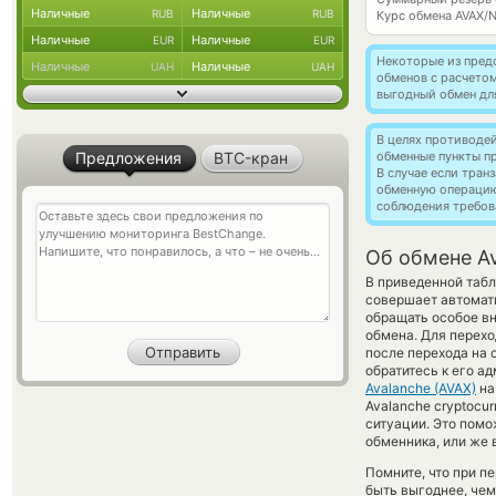
Наличные
Наличные
RUB
RUB
Курс обмена
AVAX/
Наличные
Наличные
EUR
EUR
Некоторые из пред
Наличные
Наличные
UAH
UAH
обменов с расчето
выгодный обмен дл
В целях противоде
Предложения
BTC-кран
обменные пункты п
В случае если тра
обменную операци
соблюдения требов
Об обмене Av
В приведенной табл
совершает автомат
обращать особое вн
обмена. Для перехо
после перехода на 
обратитесь к его а
Avalanche (AVAX)
н
Avalanche cryptocur
ситуации. Это пом
обменника, или же 
Помните, что при п
быть выгоднее, чем