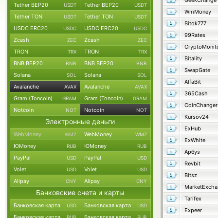
GeekChange
Tether BEP20
Tether BEP20
USDT
USDT
WmMoney
Tether TON
Tether TON
USDT
USDT
Bitok777
USDC ERC20
USDC ERC20
USDC
USDC
99Rates
Zcash
Zcash
ZEC
ZEC
CryptoMonit
TRON
TRON
TRX
TRX
Bitality
BNB BEP20
BNB BEP20
BNB
BNB
SwapGate
Solana
Solana
SOL
SOL
AlfaBit
Avalanche
Avalanche
AVAX
AVAX
365Cash
Gram (Toncoin)
Gram (Toncoin)
GRAM
GRAM
CoinChanger
Notcoin
Notcoin
NOT
NOT
Kursov24
Электронные деньги
ExHub
WebMoney
WebMoney
WMZ
WMZ
ExWhite
ЮMoney
ЮMoney
RUB
RUB
Арбуз
PayPal
PayPal
USD
USD
Revbit
Volet
Volet
USD
USD
Bitsz
Alipay
Alipay
CNY
CNY
MarketExcha
Банковские счета и карты
Tarifex
Банковская карта
Банковская карта
USD
USD
Expeer
Банковская карта
Банковская карта
RUB
RUB