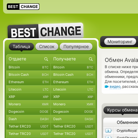
Мониторинг
Таблица
Список
Популярное
Обмен Avala
В списке ниже пр
Bitcoin
Bitcoin
BTC
BTC
обмена. Определя
Bitcoin Cash
Bitcoin Cash
BCH
BCH
обменники, предл
Для посетителей,
Ethereum
Ethereum
ETH
ETH
видео
, расска
Litecoin
Litecoin
LTC
LTC
XRP
XRP
XRP
XRP
Monero
Monero
XMR
XMR
Курсы обмена
Dogecoin
Dogecoin
DOGE
DOGE
Dash
Dash
DASH
DASH
Обменни
Tether ERC20
Tether ERC20
USDT
USDT
CryptoRoyal
Tether TRC20
Tether TRC20
USDT
USDT