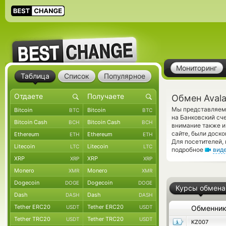
Мониторинг
Таблица
Список
Популярное
Обмен Avala
Мы представляем 
Bitcoin
Bitcoin
BTC
BTC
на Банковский сч
Bitcoin Cash
Bitcoin Cash
BCH
BCH
внимание также и
сайте, были доск
Ethereum
Ethereum
ETH
ETH
Для посетителей,
Litecoin
Litecoin
LTC
LTC
подробное
вид
XRP
XRP
XRP
XRP
Monero
Monero
XMR
XMR
Dogecoin
Dogecoin
DOGE
DOGE
Курсы обмена
Dash
Dash
DASH
DASH
Tether ERC20
Tether ERC20
USDT
USDT
Обменни
Tether TRC20
Tether TRC20
USDT
USDT
KZ007