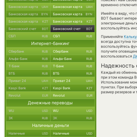
временно отключить
Банковская карта
Банковская карта
UAH
UAH
Имейте в виду, что
Банковская карта
Банковская карта
BYN
BYN
BDT бывают интерес
Банковская карта
Банковская карта
KZT
KZT
электронные деньг
воспользуйтесь инс
Банковский счет
Банковский счет
BDT
BDT
СБП
СБП
RUB
RUB
Применяйте
Кальку
всегда доступна т
Интернет-банкинг
воспользуйтесь фу
получите оповещени
Сбербанк
Сбербанк
RUB
RUB
воспользоваться
Д
Альфа-Банк
Альфа-Банк
RUB
RUB
Надежность 
Т-Банк
Т-Банк
RUB
RUB
Каждый из обменны
ВТБ
ВТБ
RUB
RUB
при этом команда 
Приват 24
Приват 24
UAH
UAH
Использование мон
пунктах. При выбор
Kaspi Bank
Kaspi Bank
KZT
KZT
размер резервов и 
Revolut
Revolut
EUR
EUR
Денежные переводы
WU
WU
USD
USD
ЗК
ЗК
RUB
RUB
Наличные деньги
Наличные
Наличные
USD
USD