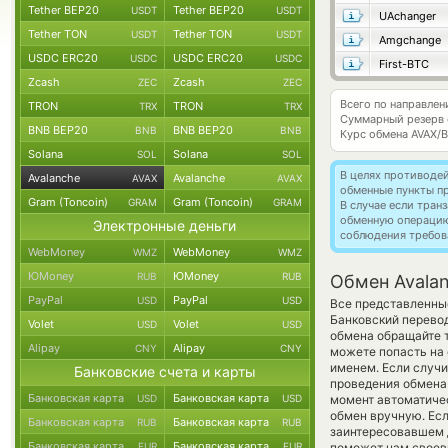
Tether BEP20
Tether BEP20
USDT
USDT
UAchanger
Tether TON
Tether TON
USDT
USDT
Amgchange
USDC ERC20
USDC ERC20
USDC
USDC
First-BTC
Zcash
Zcash
ZEC
ZEC
Всего по направлен
TRON
TRON
TRX
TRX
Суммарный резерв
BNB BEP20
BNB BEP20
BNB
BNB
Курс обмена
AVAX/
Solana
Solana
SOL
SOL
В целях противоде
Avalanche
Avalanche
AVAX
AVAX
обменные пункты п
Gram (Toncoin)
Gram (Toncoin)
GRAM
GRAM
В случае если тра
обменную операци
Электронные деньги
соблюдения требов
WebMoney
WebMoney
WMZ
WMZ
ЮMoney
ЮMoney
RUB
RUB
Обмен Avalan
PayPal
PayPal
USD
USD
Все представленны
Банковский перевод
Volet
Volet
USD
USD
обмена обращайте т
Alipay
Alipay
CNY
CNY
можете попасть на
именем. Если случи
Банковские счета и карты
проведения обмена 
Банковская карта
Банковская карта
USD
USD
момент автоматич
обмен вручную. Если
Банковская карта
Банковская карта
RUB
RUB
заинтересовавшем д
Банковская карта
Банковская карта
EUR
EUR
поможет нам своев