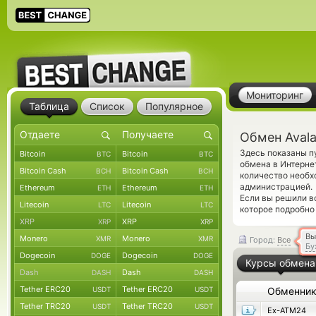
Мониторинг
Таблица
Список
Популярное
Обмен Aval
Здесь показаны п
Bitcoin
Bitcoin
BTC
BTC
обмена в Интерне
Bitcoin Cash
Bitcoin Cash
BCH
BCH
количество необх
администрацией.
Ethereum
Ethereum
ETH
ETH
Если вы решили в
Litecoin
Litecoin
LTC
LTC
которое подробно
XRP
XRP
XRP
XRP
Вы
Monero
Monero
XMR
XMR
Город:
Все
Бу
Dogecoin
Dogecoin
DOGE
DOGE
Курсы обмена
Dash
Dash
DASH
DASH
Tether ERC20
Tether ERC20
USDT
USDT
Обменни
Tether TRC20
Tether TRC20
USDT
USDT
Ex-ATM24