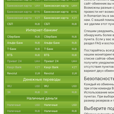
сайт-обменник вы н
Банковская карта
Банковская карта
UAH
UAH
Возможны разные с
провести нет возмо
Банковская карта
Банковская карта
BYN
BYN
in Romanian leu в 
Банковская карта
Банковская карта
KZT
KZT
нам. С вашей помо
же удалим этот пун
СБП
СБП
RUB
RUB
Интернет-банкинг
Спешим уведомить,
обнаружить более 
Сбербанк
Сбербанк
RUB
RUB
пункта. Если у вас
Альфа-Банк
Альфа-Банк
RUB
RUB
раздел FAQ и воспо
Т-Банк
Т-Банк
RUB
RUB
Постарайтесь всег
нашем мониторинге
ВТБ
ВТБ
RUB
RUB
списке сайтов-обме
Приват 24
Приват 24
UAH
UAH
получите уведомлен
отсутствия пункто
Kaspi Bank
Kaspi Bank
KZT
KZT
вариант двух обмен
Revolut
Revolut
EUR
EUR
Безопасност
Денежные переводы
Каждый из обменны
WU
WU
USD
USD
при этом команда 
ЗК
ЗК
Использование мон
RUB
RUB
пунктах. При выбор
Наличные деньги
размер резервов и 
Наличные
Наличные
USD
USD
Выберите по
Наличные
Наличные
RUB
RUB
Обменные пункты по