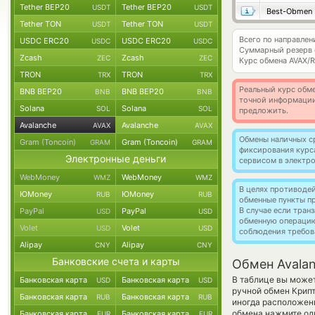
Tether BEP20
Tether BEP20
USDT
USDT
Best-Obmen
Tether TON
Tether TON
USDT
USDT
Всего по направлен
USDC ERC20
USDC ERC20
USDC
USDC
Суммарный резерв
Zcash
Zcash
ZEC
ZEC
Курс обмена
AVAX/
TRON
TRON
TRX
TRX
Реальный курс обме
BNB BEP20
BNB BEP20
BNB
BNB
точной информации
Solana
Solana
SOL
SOL
предложить.
Avalanche
Avalanche
AVAX
AVAX
Обмены наличных с
Gram (Toncoin)
Gram (Toncoin)
GRAM
GRAM
фиксирования курс
Электронные деньги
сервисом в электр
WebMoney
WebMoney
WMZ
WMZ
В целях противоде
ЮMoney
ЮMoney
RUB
RUB
обменные пункты п
В случае если тра
PayPal
PayPal
USD
USD
обменную операци
Volet
Volet
USD
USD
соблюдения требов
Alipay
Alipay
CNY
CNY
Банковские счета и карты
Обмен Avala
В таблице вы может
Банковская карта
Банковская карта
USD
USD
ручной обмен Крип
Банковская карта
Банковская карта
RUB
RUB
иногда расположены
обмена нажмите оди
Банковская карта
Банковская карта
EUR
EUR