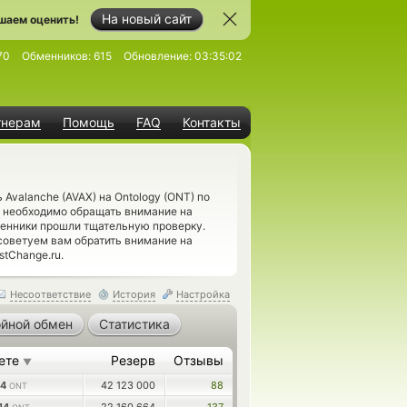
На новый сайт
шаем оценить!
70
Обменников:
615
Обновление:
03:35:02
тнерам
Помощь
FAQ
Контакты
Avalanche (AVAX) на Ontology (ONT) по
 необходимо обращать внимание на
енники прошли тщательную проверку.
советуем вам обратить внимание на
stChange.ru.
Несоответствие
История
Настройка
йной обмен
Статистика
ете
Резерв
Отзывы
▼
84
42 123 000
88
ONT