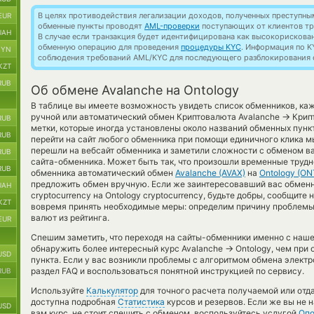
В целях противодействия легализации доходов, полученных преступны
EUR
обменные пункты проводят
AML-проверки
поступающих от клиентов тр
UAH
В случае если транзакция будет идентифицирована как высокорискова
обменную операцию для проведения
процедуры KYC
. Информация по K
BYN
соблюдения требований AML/KYC для последующего разблокирования с
KZT
RUB
Об обмене Avalanche на Ontology
В таблице вы имеете возможность увидеть список обменников, ка
→
ручной или автоматический обмен Криптовалюта Avalanche
Крипт
RUB
метки, которые иногда установлены около названий обменных пунк
RUB
перейти на сайт любого обменника при помощи единичного клика м
перешли на вебсайт обменника и заметили сложности с обменом в
RUB
сайта-обменника. Может быть так, что произошли временные трудно
RUB
обменника автоматический обмен
Avalanche (AVAX)
на
Ontology (ON
предложить обмен вручную. Если же заинтересовавший вас обменны
UAH
cryptocurrency на Ontology cryptocurrency, будьте добры, сообщит
KZT
вовремя принять необходимые меры: определим причину проблемы,
валют из рейтинга.
EUR
Спешим заметить, что переходя на сайты-обменники именно с наш
→
обнаружить более интересный курс Avalanche
Ontology, чем при
USD
пункта. Если у вас возникли проблемы с алгоритмом обмена элект
раздел FAQ и воспользоваться понятной инструкцией по сервису.
RUB
Используйте
Калькулятор
для точного расчета получаемой или отд
доступна подробная
Статистика
курсов и резервов. Если же вы не 
USD
вам курс, не стоит спешить с обменом, воспользуйтесь услугой
Оп