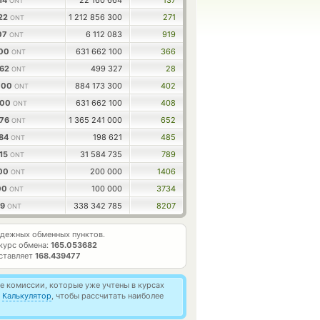
14
22 160 664
137
ONT
822
1 212 856 300
271
ONT
07
6 112 083
919
ONT
000
631 662 100
366
ONT
562
499 327
28
ONT
000
884 173 300
402
ONT
000
631 662 100
408
ONT
976
1 365 241 000
652
ONT
284
198 621
485
ONT
615
31 584 735
789
ONT
600
200 000
1406
ONT
00
100 000
3734
ONT
59
338 342 785
8207
ONT
дежных обменных пунктов.
курс обмена:
165.053682
ставляет
168.439477
 комиссии, которые уже учтены в курсах
й
Калькулятор
, чтобы рассчитать наиболее