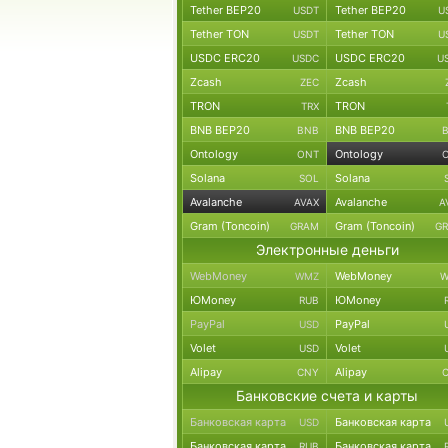
Tether BEP20
Tether BEP20
USDT
U
Tether TON
Tether TON
USDT
U
USDC ERC20
USDC ERC20
USDC
U
Zcash
Zcash
ZEC
TRON
TRON
TRX
BNB BEP20
BNB BEP20
BNB
Ontology
Ontology
ONT
Solana
Solana
SOL
Avalanche
Avalanche
AVAX
A
Gram (Toncoin)
Gram (Toncoin)
GRAM
G
Электронные деньги
WebMoney
WebMoney
WMZ
W
ЮMoney
ЮMoney
RUB
PayPal
PayPal
USD
Volet
Volet
USD
Alipay
Alipay
CNY
Банковские счета и карты
Банковская карта
Банковская карта
USD
Банковская карта
Банковская карта
RUB