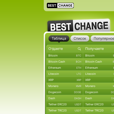
Таблица
Список
Популярно
Bitcoin
Bitcoin
BTC
Bitcoin Cash
Bitcoin Cash
BCH
Ethereum
Ethereum
ETH
Litecoin
Litecoin
LTC
XRP
XRP
XRP
Monero
Monero
XMR
Dogecoin
Dogecoin
DOGE
D
Dash
Dash
DASH
D
Tether ERC20
Tether ERC20
USDT
U
Tether TRC20
Tether TRC20
USDT
U