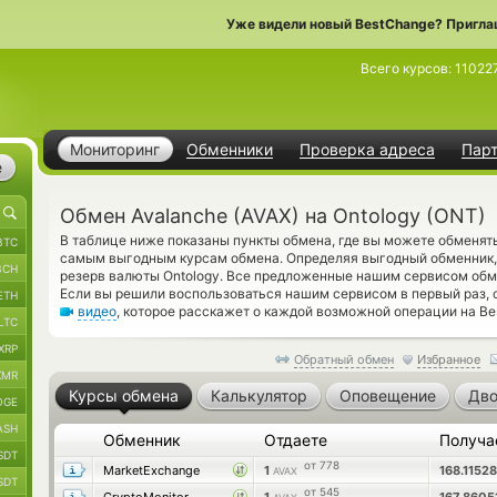
Уже видели новый BestChange? Пригла
Всего курсов:
11022
Мониторинг
Обменники
Проверка адреса
Пар
е
Обмен Avalanche (AVAX) на Ontology (ONT)
В таблице ниже показаны пункты обмена, где вы можете обменять 
BTC
самым выгодным курсам обмена. Определяя выгодный обменник,
BCH
резерв валюты Ontology. Все предложенные нашим сервисом обм
Если вы решили воспользоваться нашим сервисом в первый раз, 
ETH
видео
, которое расскажет о каждой возможной операции на Be
LTC
XRP
Обратный обмен
Избранное
XMR
Курсы обмена
Калькулятор
Оповещение
Дво
OGE
ASH
Обменник
Отдаете
Получа
SDT
от 778
MarketExchange
1
168.1152
AVAX
SDT
от 545