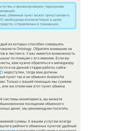
м путем, и финансированию терроризма
анзакций.
нная, обменный пункт может приостановить
YC необходима исключительно в целях
редств, отправленных в транзакции.
ждый из которых способен совершить
овалюта Ontology. Обратите внимание на
тов в листинге. У вас имеется возможность
ышью по позиции с его именем. Если вы
алюты, вам нужно обратиться к менеджеру
сти и на данной стадии работы сайта-
T)
недоступен, тогда вам должны
й пункт так и не обменял Avalanche
е нам. Только с вашей помощью мы сумеем
 или же отключим этот пункт обмена
ей системы мониторинга, вы можете
 обыкновенном посещении обменного
ронных денег, мы рекомендуем посетить
аваемой суммы. К вашим услугам всегда
нашли в рейтинге обменных пунктов удобный
овещение
и получите сообщение о выгодном