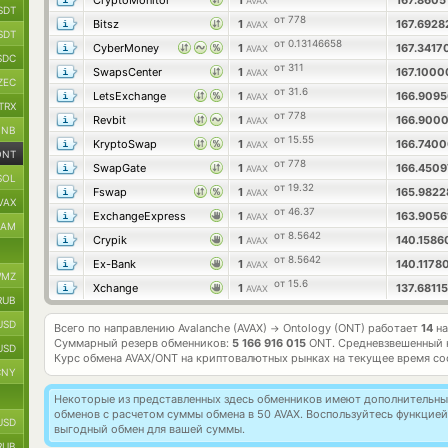
CryptoMonitor
1
167.8605
AVAX
SDT
от 778
Bitsz
1
167.692
AVAX
SDT
от 0.13146658
CyberMoney
1
167.3417
AVAX
SDC
от 311
SwapsCenter
1
167.100
AVAX
ZEC
от 31.6
LetsExchange
1
166.909
AVAX
TRX
от 778
Revbit
1
166.900
AVAX
BNB
от 15.55
KryptoSwap
1
166.740
AVAX
ONT
от 778
SwapGate
1
166.450
AVAX
SOL
от 19.32
Fswap
1
165.982
AVAX
VAX
от 46.37
ExchangeExpress
1
163.905
AVAX
RAM
от 8.5642
Crypik
1
140.158
AVAX
от 8.5642
Ex-Bank
1
140.1178
AVAX
MZ
от 15.6
Xchange
1
137.6811
AVAX
RUB
USD
Всего по направлению Avalanche (AVAX)
Ontology (ONT) работает
14
на
→
Суммарный резерв обменников:
5 166 916 015
ONT.
Средневзвешенный 
USD
Курс обмена
AVAX/ONT
на криптовалютных рынках на текущее время со
CNY
Некоторые из представленных здесь обменников имеют дополнительные
обменов с расчетом суммы обмена в 50 AVAX. Воспользуйтесь функцие
USD
выгодный обмен для вашей суммы.
RUB