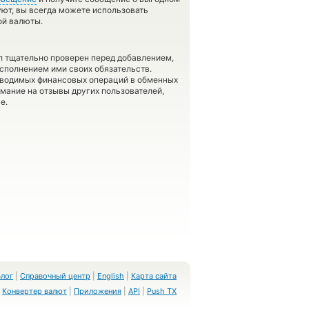
вуют, вы всегда можете использовать
ой валюты.
л тщательно проверен перед добавлением,
сполнением ими своих обязательств.
оводимых финансовых операций в обменных
имание на отзывы других пользователей,
е.
Блог
|
Справочный центр
|
English
|
Карта сайта
Конвертер валют
|
Приложения
|
API
|
Push TX