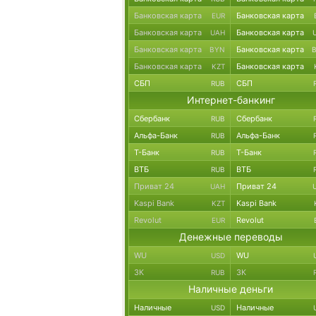
Банковская карта
Банковская карта
EUR
Банковская карта
Банковская карта
UAH
Банковская карта
Банковская карта
BYN
Банковская карта
Банковская карта
KZT
СБП
СБП
RUB
Интернет-банкинг
Сбербанк
Сбербанк
RUB
Альфа-Банк
Альфа-Банк
RUB
Т-Банк
Т-Банк
RUB
ВТБ
ВТБ
RUB
Приват 24
Приват 24
UAH
Kaspi Bank
Kaspi Bank
KZT
Revolut
Revolut
EUR
Денежные переводы
WU
WU
USD
ЗК
ЗК
RUB
Наличные деньги
Наличные
Наличные
USD