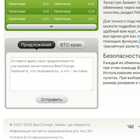
Зачастую бывает та
Наличные
Наличные
RUB
RUB
обменника через на
Наличные
Наличные
EUR
EUR
посетить раздел FA
Наличные
Наличные
UAH
UAH
Для точного подсче
можете подробно и
удобный вам курс, 
выгодном для вас к
помощью функции
Предложения
BTC-кран
транзитную валюту
Безопасност
Каждый из обменны
при этом команда 
Использование мон
пунктах. При выбор
размер резервов и 
© 2007-2026 BestChange. Знаем, где обменять!
Информация на сайте предназначена для лиц 18+
Условия
&
Конфиденциальность