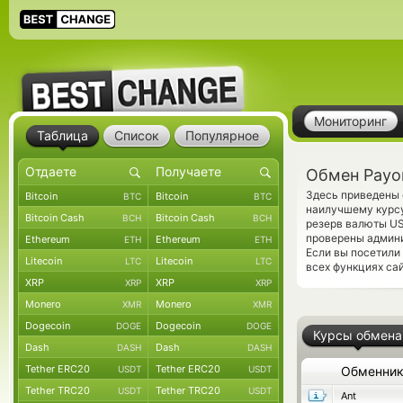
Мониторинг
Таблица
Список
Популярное
Обмен Payo
Здесь приведены 
Bitcoin
Bitcoin
BTC
BTC
наилучшему курсу
Bitcoin Cash
Bitcoin Cash
BCH
BCH
резерв валюты US
проверены админ
Ethereum
Ethereum
ETH
ETH
Если вы посетили
Litecoin
Litecoin
LTC
LTC
всех функциях сай
XRP
XRP
XRP
XRP
Monero
Monero
XMR
XMR
Dogecoin
Dogecoin
DOGE
DOGE
Курсы обмена
Dash
Dash
DASH
DASH
Tether ERC20
Tether ERC20
USDT
USDT
Обменни
Tether TRC20
Tether TRC20
USDT
USDT
Ant