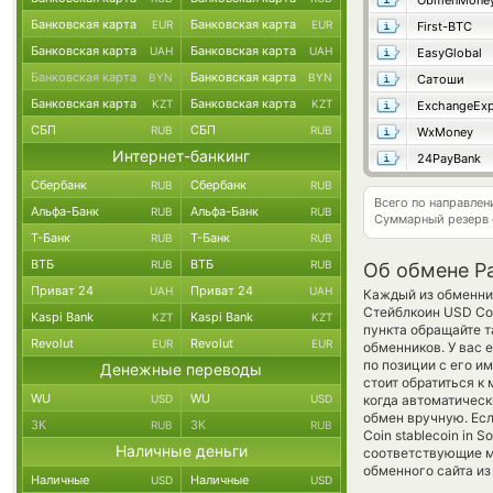
ObmenMone
Банковская карта
Банковская карта
EUR
EUR
First-BTC
Банковская карта
Банковская карта
UAH
UAH
EasyGlobal
Банковская карта
Банковская карта
BYN
BYN
Сатоши
Банковская карта
Банковская карта
KZT
KZT
ExchangeExp
СБП
СБП
RUB
RUB
WxMoney
Интернет-банкинг
24PayBank
Сбербанк
Сбербанк
RUB
RUB
Всего по направле
Альфа-Банк
Альфа-Банк
RUB
RUB
Суммарный резерв
Т-Банк
Т-Банк
RUB
RUB
ВТБ
ВТБ
RUB
RUB
Об обмене P
Приват 24
Приват 24
UAH
UAH
Каждый из обменник
Стейблкоин USD Coi
Kaspi Bank
Kaspi Bank
KZT
KZT
пункта обращайте т
Revolut
Revolut
EUR
EUR
обменников. У вас 
по позиции с его и
Денежные переводы
стоит обратиться к
WU
WU
USD
USD
когда автоматичес
обмен вручную. Есл
ЗК
ЗК
RUB
RUB
Coin stablecoin in 
Наличные деньги
соответствующие м
обменного сайта из
Наличные
Наличные
USD
USD