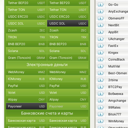
Tether BEP20
Tether BEP20
USDT
USDT
Go-Go
Tether TON
Tether TON
USDT
USDT
AnyExchang
USDC ERC20
USDC ERC20
USDC
USDC
ObmenoFF
USDC SOL
USDC SOL
USDC
USDC
NextBit
Zcash
Zcash
ZEC
ZEC
AppBit
TRON
TRON
TRX
TRX
UAchanger
BNB BEP20
BNB BEP20
BNB
BNB
FastEx
Solana
Solana
SOL
SOL
Kingex
Gram (Toncoin)
Gram (Toncoin)
GRAM
GRAM
CoinsBlack
Электронные деньги
MultiVal
WebMoney
WebMoney
WMZ
WMZ
Best-Obmen
ЮMoney
ЮMoney
RUB
RUB
2rbina
PayPal
PayPal
USD
USD
BTC2Pay
Volet
Volet
USD
USD
Вобменка
Alipay
Alipay
CNY
CNY
Amgchange
Payoneer
Payoneer
USD
USD
99Rates
Банковские счета и карты
Bitok777
Банковская карта
Банковская карта
USD
USD
WmMoney
Банковская карта
Банковская карта
RUB
RUB