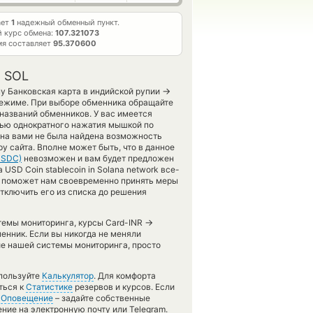
ает
1
надежный обменный пункт.
 курс обмена:
107.321073
мя составляет
95.370600
n SOL
→
у Банковская карта в индийской рупии
 режиме. При выборе обменника обращайте
названий обменников. У вас имеется
щью однократного нажатия мышкой по
мена вами не была найдена возможность
у сайта. Вполне может быть, что в данное
USDC)
невозможен и вам будет предложен
а USD Coin stablecoin in Solana network все-
то поможет нам своевременно принять меры
тключить его из списка до решения
→
стемы мониторинга, курсы Card-INR
нник. Если вы никогда не меняли
е нашей системы мониторинга, просто
спользуйте
Калькулятор
. Для комфорта
ться к
Статистике
резервов и курсов. Если
ю
Оповещение
– задайте собственные
ние на электронную почту или Telegram.