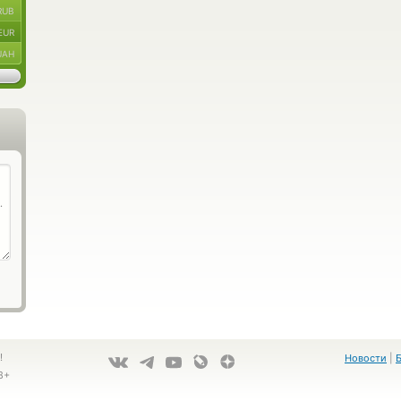
RUB
EUR
UAH
!
Новости
|
8+