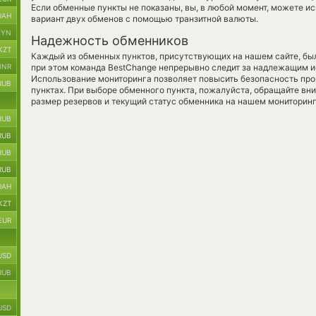
Если обменные пункты не показаны, вы, в любой момент, можете и
UAH
вариант двух обменов с помощью транзитной валюты.
BYN
Надежность обменников
KZT
Каждый из обменных пунктов, присутствующих на нашем сайте, бы
INR
при этом команда BestChange непрерывно следит за надлежащим и
Использование мониторинга позволяет повысить безопасность пр
RUB
пунктах. При выборе обменного пункта, пожалуйста, обращайте вн
размер резервов и текущий статус обменника на нашем мониторинг
RUB
RUB
RUB
RUB
UAH
KZT
EUR
USD
RUB
USD