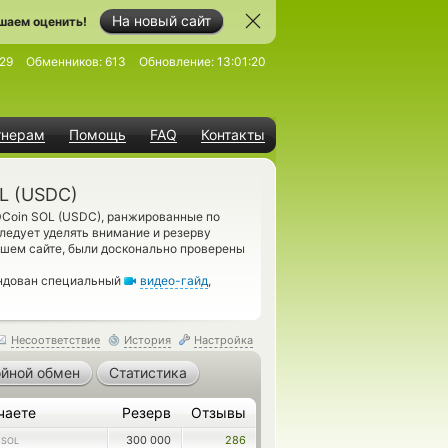
На новый сайт
шаем оценить!
29
Обменников:
613
Обновление:
13:01:20
тнерам
Помощь
FAQ
Контакты
L (USDC)
Coin SOL (USDC), ранжированные по
ледует уделять внимание и резерву
ашем сайте, были досконально проверены
ендован специальный
видео-гайд
,
Несоответствие
История
Настройка
йной обмен
Статистика
чаете
Резерв
Отзывы
300 000
286
 SOL