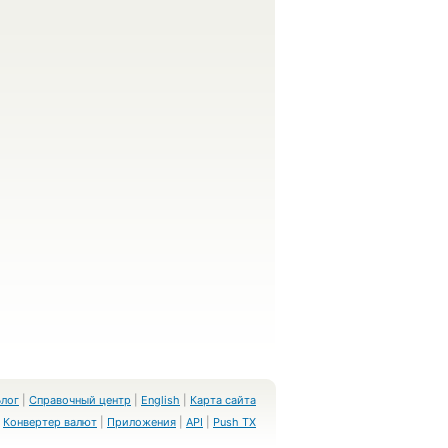
Блог
|
Справочный центр
|
English
|
Карта сайта
Конвертер валют
|
Приложения
|
API
|
Push TX