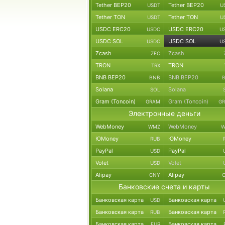
Tether BEP20
Tether BEP20
USDT
U
Tether TON
Tether TON
USDT
U
USDC ERC20
USDC ERC20
USDC
U
USDC SOL
USDC SOL
USDC
U
Zcash
Zcash
ZEC
TRON
TRON
TRX
BNB BEP20
BNB BEP20
BNB
Solana
Solana
SOL
Gram (Toncoin)
Gram (Toncoin)
GRAM
G
Электронные деньги
WebMoney
WebMoney
WMZ
W
ЮMoney
ЮMoney
RUB
PayPal
PayPal
USD
Volet
Volet
USD
Alipay
Alipay
CNY
Банковские счета и карты
Банковская карта
Банковская карта
USD
Банковская карта
Банковская карта
RUB
Банковская карта
Банковская карта
EUR