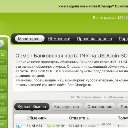
Уже видели новый BestChange? Пригла
Всего курсов:
12442
Мониторинг
Обменники
Проверка адреса
Пар
е
Обмен Банковская карта INR на USDCoin SO
→
В списке ниже приведены обменники Банковская карта INR
USD
BTC
выгодности обменного курса. Определяя подходящий обменник, с
BCH
валюты USD Coin SOL. Все обменные пункты, предлагаемые на н
администрацией.
ETH
Клиентам, посещающим наш мониторинг курсов впервые, реком
LTC
показывающий функции сайта BestChange.ru.
XRP
XMR
Обратный обмен
Избранное
OGE
Курсы обмена
Калькулятор
Оповещение
Дво
ASH
SDT
Обменник
Отдаете
Полу
▲
SDT
от 39 000
Ex-ATM24
107.3211
1
INR Карта
USDC