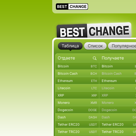
Таблица
Список
Популярно
Bitcoin
Bitcoin
BTC
Bitcoin Cash
Bitcoin Cash
BCH
Ethereum
Ethereum
ETH
Litecoin
Litecoin
LTC
XRP
XRP
XRP
Monero
Monero
XMR
Dogecoin
Dogecoin
DOGE
D
Dash
Dash
DASH
D
Tether ERC20
Tether ERC20
USDT
U
Tether TRC20
Tether TRC20
USDT
U