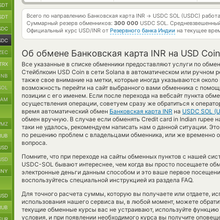
SDT
Всего по направлению Банковская карта INR
USDC SOL (USDC) работ
→
SDT
Суммарный резерв обменников:
300 000
USDC SOL.
Средневзвешенный
SDC
Официальный курс
USD/INR
от
Резервного банка Индии
на текущее вре
SDC
Об обмене Банковская карта INR на USD Coi
ZEC
Все указанные в списке обменники предоставляют услуги по обмен
TRX
Стейблкоин USD Coin в сети Solana в автоматическом или ручном
BNB
также свое внимание на метки, которые иногда указываются около 
возможность перейти на сайт выбранного вами обменника с помо
SOL
позиции с его именем. Если после перехода на вебсайт пункта об
RAM
осуществления операции, советуем сразу же обратиться к оператор
время автоматический обмен
Банковская карта INR
на
USDC SOL (
обмен вручную. В случае если обменять Credit card in Indian rupee н
MZ
таки не удалось, рекомендуем написать нам о данной ситуации. Э
по решению проблем с владельцами обменника, или же временно о
RUB
вопроса.
USD
Помните, что при переходе на сайты обменных пунктов с нашей си
USD
USDC-SOL бывают интереснее, чем когда вы просто посещаете обме
CNY
электронные деньги данным способом и это ваше первое посещени
воспользуйтесь специальной инструкцией из раздела FAQ.
Для точного расчета суммы, которую вы получаете или отдаете, и
USD
использования нашего сервиса вы, в любой момент, можете обрати
RUB
текущие обменные курсы вас не устраивают, используйте функци
условия, и при появлении необходимого курса вы получите оповеще
EUR