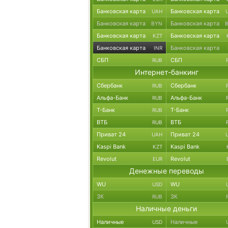
Банковская карта
Банковская карта
UAH
Банковская карта
Банковская карта
BYN
Банковская карта
Банковская карта
KZT
Банковская карта
Банковская карта
INR
СБП
СБП
RUB
Интернет-банкинг
Сбербанк
Сбербанк
RUB
Альфа-Банк
Альфа-Банк
RUB
Т-Банк
Т-Банк
RUB
ВТБ
ВТБ
RUB
Приват 24
Приват 24
UAH
Kaspi Bank
Kaspi Bank
KZT
Revolut
Revolut
EUR
Денежные переводы
WU
WU
USD
ЗК
ЗК
RUB
Наличные деньги
Наличные
Наличные
USD