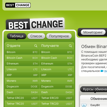
Мониторинг
Таблица
Список
Популярное
Обмен Bina
С помощью нашего
Bitcoin
Bitcoin
BTC
BTC
BinanceCoin BEP2
Bitcoin Cash
Bitcoin Cash
BCH
BCH
необходимо уделя
проверен админис
Ethereum
Ethereum
ETH
ETH
Для посетителей,
Litecoin
Litecoin
LTC
LTC
специальное
в
XRP
XRP
XRP
XRP
Monero
Monero
XMR
XMR
Dogecoin
Dogecoin
DOGE
DOGE
Курсы обмена
Dash
Dash
DASH
DASH
Tether ERC20
Tether ERC20
USDT
USDT
Обменни
Tether TRC20
Tether TRC20
USDT
USDT
EasyBit