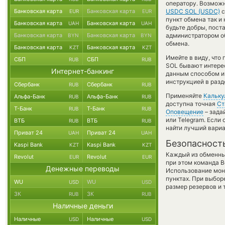
оператору. Возможн
Банковская карта
Банковская карта
USDC SOL (USDC)
с
EUR
EUR
пункт обмена так и 
Банковская карта
Банковская карта
UAH
UAH
будьте добры, пост
Банковская карта
Банковская карта
администратором об
BYN
BYN
обмена.
Банковская карта
Банковская карта
KZT
KZT
Имейте в виду, что
СБП
СБП
RUB
RUB
SOL бывают интерес
Интернет-банкинг
данным способом и 
инструкцией в разд
Сбербанк
Сбербанк
RUB
RUB
Применяйте
Кальку
Альфа-Банк
Альфа-Банк
RUB
RUB
доступна точная
Ст
Т-Банк
Т-Банк
RUB
RUB
Оповещение
– зада
или Telegram. Если
ВТБ
ВТБ
RUB
RUB
найти лучший вариа
Приват 24
Приват 24
UAH
UAH
Безопасност
Kaspi Bank
Kaspi Bank
KZT
KZT
Каждый из обменны
Revolut
Revolut
EUR
EUR
при этом команда 
Денежные переводы
Использование мон
пунктах. При выбор
WU
WU
USD
USD
размер резервов и 
ЗК
ЗК
RUB
RUB
Наличные деньги
Наличные
Наличные
USD
USD