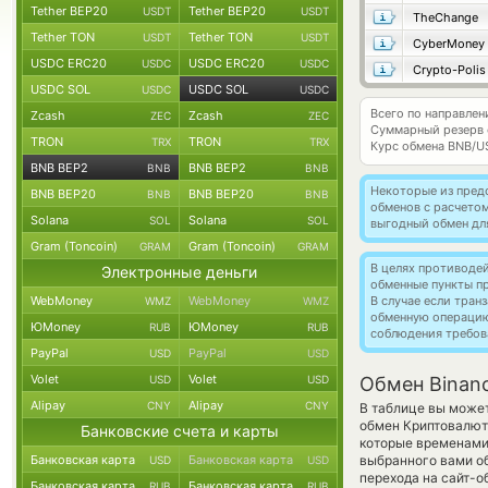
Tether BEP20
Tether BEP20
USDT
USDT
TheChange
Tether TON
Tether TON
USDT
USDT
CyberMoney
USDC ERC20
USDC ERC20
USDC
USDC
Crypto-Polis
USDC SOL
USDC SOL
USDC
USDC
Всего по направле
Zcash
Zcash
ZEC
ZEC
Суммарный резерв
TRON
TRON
TRX
TRX
Курс обмена
BNB/U
BNB BEP2
BNB BEP2
BNB
BNB
Некоторые из пред
BNB BEP20
BNB BEP20
BNB
BNB
обменов с расчетом
Solana
Solana
SOL
SOL
выгодный обмен дл
Gram (Toncoin)
Gram (Toncoin)
GRAM
GRAM
В целях противоде
Электронные деньги
обменные пункты п
WebMoney
WebMoney
В случае если тра
WMZ
WMZ
обменную операци
ЮMoney
ЮMoney
RUB
RUB
соблюдения требов
PayPal
PayPal
USD
USD
Volet
Volet
USD
USD
Обмен Binanc
Alipay
Alipay
CNY
CNY
В таблице вы может
обмен Криптовалют
Банковские счета и карты
которые временами 
Банковская карта
Банковская карта
выбранного вами об
USD
USD
перехода на сайт-о
Банковская карта
Банковская карта
RUB
RUB