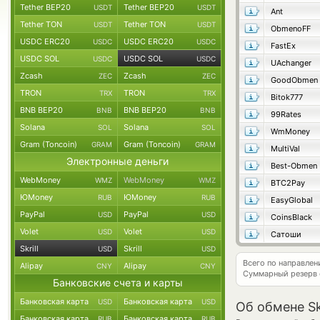
Tether BEP20
Tether BEP20
USDT
USDT
Ant
Tether TON
Tether TON
USDT
USDT
ObmenoFF
USDC ERC20
USDC ERC20
USDC
USDC
FastEx
USDC SOL
USDC SOL
USDC
USDC
UAchanger
Zcash
Zcash
ZEC
ZEC
GoodObmen
TRON
TRON
TRX
TRX
Bitok777
BNB BEP20
BNB BEP20
BNB
BNB
99Rates
Solana
Solana
SOL
SOL
WmMoney
Gram (Toncoin)
Gram (Toncoin)
GRAM
GRAM
MultiVal
Электронные деньги
Best-Obmen
WebMoney
WebMoney
WMZ
WMZ
BTC2Pay
ЮMoney
ЮMoney
RUB
RUB
EasyGlobal
PayPal
PayPal
USD
USD
CoinsBlack
Volet
Volet
USD
USD
Сатоши
Skrill
Skrill
USD
USD
Всего по направлен
Alipay
Alipay
CNY
CNY
Суммарный резерв
Банковские счета и карты
Банковская карта
Банковская карта
USD
USD
Об обмене Sk
Банковская карта
Банковская карта
RUB
RUB