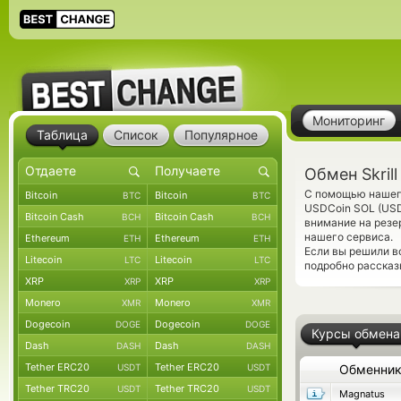
Мониторинг
Таблица
Список
Популярное
Обмен Skril
С помощью нашего
Bitcoin
Bitcoin
BTC
BTC
USDCoin SOL (USD
Bitcoin Cash
Bitcoin Cash
BCH
BCH
внимание на резе
нашего сервиса.
Ethereum
Ethereum
ETH
ETH
Если вы решили в
Litecoin
Litecoin
LTC
LTC
подробно рассказ
XRP
XRP
XRP
XRP
Monero
Monero
XMR
XMR
Dogecoin
Dogecoin
DOGE
DOGE
Курсы обмена
Dash
Dash
DASH
DASH
Tether ERC20
Tether ERC20
USDT
USDT
Обменни
Tether TRC20
Tether TRC20
USDT
USDT
Magnatus