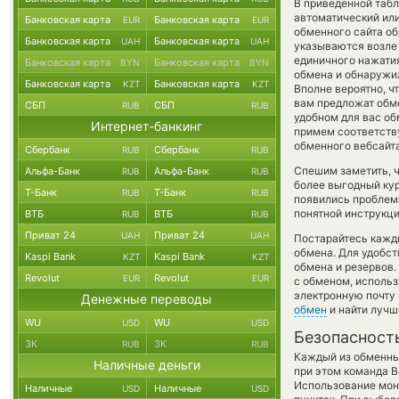
В приведенной таб
автоматический ил
Банковская карта
Банковская карта
EUR
EUR
обменного сайта об
Банковская карта
Банковская карта
UAH
UAH
указываются возле 
единичного нажатия
Банковская карта
Банковская карта
BYN
BYN
обмена и обнаружил
Банковская карта
Банковская карта
KZT
KZT
Вполне вероятно, ч
вам предложат обмен
СБП
СБП
RUB
RUB
удобном для вас об
Интернет-банкинг
примем соответств
обменного вебсайта
Сбербанк
Сбербанк
RUB
RUB
Спешим заметить, 
Альфа-Банк
Альфа-Банк
RUB
RUB
более выгодный курс
Т-Банк
Т-Банк
RUB
RUB
появились проблемы
понятной инструкци
ВТБ
ВТБ
RUB
RUB
Приват 24
Приват 24
UAH
UAH
Постарайтесь кажд
обмена. Для удобст
Kaspi Bank
Kaspi Bank
KZT
KZT
обмена и резервов.
Revolut
Revolut
EUR
EUR
с обменом, использ
электронную почту 
Денежные переводы
обмен
и найти лучш
WU
WU
USD
USD
Безопасност
ЗК
ЗК
RUB
RUB
Каждый из обменны
Наличные деньги
при этом команда 
Использование мон
Наличные
Наличные
USD
USD