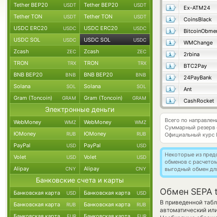
Tether BEP20
Tether BEP20
USDT
USDT
Ex-ATM24
Tether TON
Tether TON
USDT
USDT
CoinsBlack
USDC ERC20
USDC ERC20
USDC
USDC
BitcoinObme
USDC SOL
USDC SOL
USDC
USDC
WMChange
Zcash
Zcash
ZEC
ZEC
2rbina
TRON
TRON
TRX
TRX
BTC2Pay
BNB BEP20
BNB BEP20
BNB
BNB
24PayBank
Solana
Solana
SOL
SOL
Ant
Gram (Toncoin)
Gram (Toncoin)
GRAM
GRAM
CashRocket
Электронные деньги
Всего по направле
WebMoney
WebMoney
WMZ
WMZ
Суммарный резерв
ЮMoney
ЮMoney
RUB
RUB
Официальный курс
PayPal
PayPal
USD
USD
Некоторые из пред
Volet
Volet
USD
USD
обменов с расчето
Alipay
Alipay
CNY
CNY
выгодный обмен дл
Банковские счета и карты
Обмен SEPA t
Банковская карта
Банковская карта
USD
USD
В приведенной табл
Банковская карта
Банковская карта
RUB
RUB
автоматический ил
Банковская карта
Банковская карта
EUR
EUR