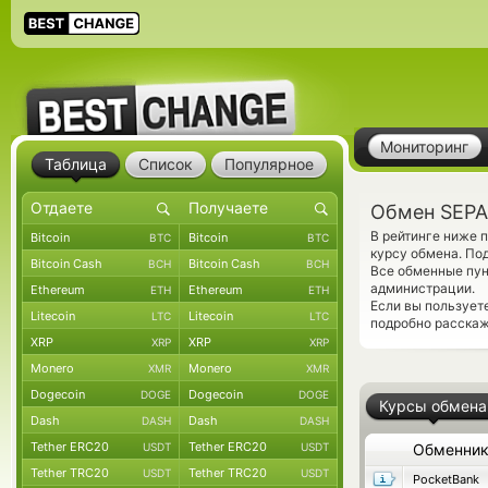
Мониторинг
Таблица
Список
Популярное
Обмен SEPA
В рейтинге ниже 
Bitcoin
Bitcoin
BTC
BTC
курсу обмена. По
Bitcoin Cash
Bitcoin Cash
BCH
BCH
Все обменные пун
администрации.
Ethereum
Ethereum
ETH
ETH
Если вы пользует
Litecoin
Litecoin
LTC
LTC
подробно расскаж
XRP
XRP
XRP
XRP
Monero
Monero
XMR
XMR
Dogecoin
Dogecoin
DOGE
DOGE
Курсы обмена
Dash
Dash
DASH
DASH
Tether ERC20
Tether ERC20
USDT
USDT
Обменни
Tether TRC20
Tether TRC20
USDT
USDT
PocketBank