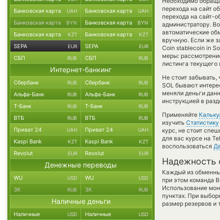
Необходимо обращат
перехода на сайт о
Банковская карта
Банковская карта
UAH
UAH
перехода на сайт-о
Банковская карта
Банковская карта
BYN
BYN
администратору. Во
автоматические о
Банковская карта
Банковская карта
KZT
KZT
вручную. Если же з
SEPA
SEPA
EUR
EUR
Coin stablecoin in 
меры: рассмотрени
СБП
СБП
RUB
RUB
листинга текущего 
Интернет-банкинг
Не стоит забывать,
Сбербанк
Сбербанк
RUB
RUB
SOL бывают интерес
меняли деньги данн
Альфа-Банк
Альфа-Банк
RUB
RUB
инструкцией в разд
Т-Банк
Т-Банк
RUB
RUB
Применяйте
Кальку
ВТБ
ВТБ
RUB
RUB
изучить
Статистику
Приват 24
Приват 24
UAH
UAH
курс, не стоит спе
для вас курсе на T
Kaspi Bank
Kaspi Bank
KZT
KZT
воспользоваться
Д
Revolut
Revolut
EUR
EUR
Надежность 
Денежные переводы
Каждый из обменны
WU
WU
USD
USD
при этом команда 
Использование мон
ЗК
ЗК
RUB
RUB
пунктах. При выбор
Наличные деньги
размер резервов и 
Наличные
Наличные
USD
USD