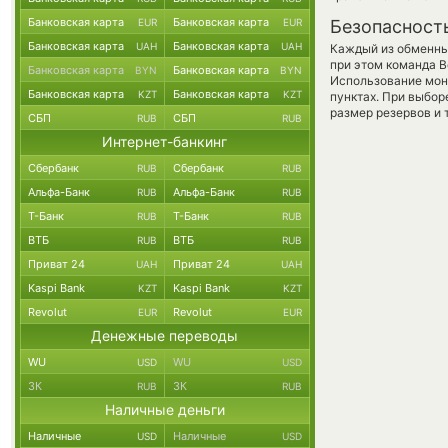
Банковская карта
Банковская карта
EUR
EUR
Безопасност
Банковская карта
Банковская карта
UAH
UAH
Каждый из обменны
при этом команда 
Банковская карта
Банковская карта
BYN
BYN
Использование мон
Банковская карта
Банковская карта
KZT
KZT
пунктах. При выбор
размер резервов и 
СБП
СБП
RUB
RUB
Интернет-банкинг
Сбербанк
Сбербанк
RUB
RUB
Альфа-Банк
Альфа-Банк
RUB
RUB
Т-Банк
Т-Банк
RUB
RUB
ВТБ
ВТБ
RUB
RUB
Приват 24
Приват 24
UAH
UAH
Kaspi Bank
Kaspi Bank
KZT
KZT
Revolut
Revolut
EUR
EUR
Денежные переводы
WU
WU
USD
USD
ЗК
ЗК
RUB
RUB
Наличные деньги
Наличные
Наличные
USD
USD