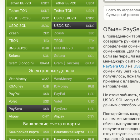
Tether BEP20
Tether BEP20
USDT
USDT
Всего по направле
Tether TON
Tether TON
USDT
USDT
Суммарный резерв
USDC ERC20
USDC ERC20
USDC
USDC
USDC SOL
USDC SOL
USDC
USDC
Обмен PaySe
Zcash
Zcash
ZEC
ZEC
В приведенной табл
TRON
TRON
TRX
TRX
совершить ручной 
определения обменн
BNB BEP20
BNB BEP20
BNB
BNB
обменников. Для пе
Solana
Solana
SOL
SOL
Если вы перешли на
менеджеру сайта-о
Gram (Toncoin)
Gram (Toncoin)
GRAM
GRAM
PaySera USD
на
US
Электронные деньги
обмен Pay Sera на U
получилось, пожал
WebMoney
WebMoney
WMZ
WMZ
причины с владельц
направления.
ЮMoney
ЮMoney
RUB
RUB
PayPal
PayPal
USD
USD
Не стоит забывать,
USDC-SOL могут быт
Volet
Volet
USD
USD
данным способом и 
PaySera
PaySera
USD
USD
Постарайтесь кажд
Alipay
Alipay
CNY
CNY
нашем мониторинге
Банковские счета и карты
обменных пунктов п
получите оповещени
Банковская карта
Банковская карта
USD
USD
отсутствуют, вы в
транзитной валюты.
Банковская карта
Банковская карта
RUB
RUB