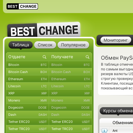
Мониторинг
Таблица
Список
Популярное
Обмен PayS
В таблице отмече
Bitcoin
Bitcoin
BTC
BTC
по самым выгодны
Bitcoin Cash
Bitcoin Cash
BCH
BCH
резерв валюты US
строгую проверку
Ethereum
Ethereum
ETH
ETH
Клиентам, посещ
Litecoin
Litecoin
LTC
LTC
показывающий все
XRP
XRP
XRP
XRP
Monero
Monero
XMR
XMR
Dogecoin
Dogecoin
DOGE
DOGE
Курсы обмена
Dash
Dash
DASH
DASH
Tether ERC20
Tether ERC20
USDT
USDT
Обменни
Tether TRC20
Tether TRC20
USDT
USDT
Ant