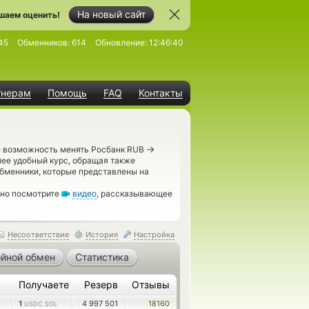
На новый сайт
шаем оценить!
45
Обменников:
614
Обновление:
12:46:40
тнерам
Помощь
FAQ
Контакты
→
те возможность менять Росбанк RUB
лее удобный курс, обращая также
обменники, которые представлены на
ьно посмотрите
видео
, рассказывающее
Несоответствие
История
Настройка
йной обмен
Статистика
Получаете
Резерв
Отзывы
1
4 997 501
18160
USDC SOL