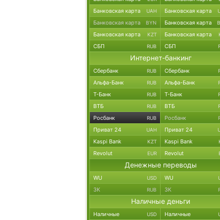
Банковская карта
Банковская карта
UAH
Банковская карта
Банковская карта
BYN
Банковская карта
Банковская карта
KZT
СБП
СБП
RUB
Интернет-банкинг
Сбербанк
Сбербанк
RUB
Альфа-Банк
Альфа-Банк
RUB
Т-Банк
Т-Банк
RUB
ВТБ
ВТБ
RUB
Росбанк
Росбанк
RUB
Приват 24
Приват 24
UAH
Kaspi Bank
Kaspi Bank
KZT
Revolut
Revolut
EUR
Денежные переводы
WU
WU
USD
ЗК
ЗК
RUB
Наличные деньги
Наличные
Наличные
USD