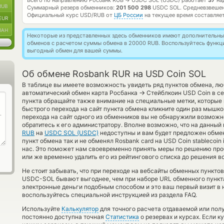
Всего по направлению Росбанк RUB
USDC SOL (USDC) работает
37
на
→
RUB
Суммарный резерв обменников:
201 500 298
USDC SOL.
Средневзвешен
Официальный курс
USD/RUB
от
ЦБ России
на текущее время составляе
EUR
UAH
Некоторые из представленных здесь обменников имеют дополнительные
обменов с расчетом суммы обмена в 20000 RUB. Воспользуйтесь функ
выгодный обмен для вашей суммы.
Об обмене Rosbank RUR на USD Coin SOL
В таблице вы имеете возможность увидеть ряд пунктов обмена, лю
→
автоматический обмен карта Росбанка
Стейблкоин USD Coin в се
пункта обращайте также внимание на специальные метки, которые 
быстрого перехода на сайт пункта обмена кликните один раз мышко
перехода на сайт одного из обменников вы не обнаружили возмож
обратитесь к его администратору. Вполне возможно, что на данны
RUB
на
USDC SOL (USDC)
недоступны и вам будет предложен обме
пункт обмена так и не обменял Rosbank card на USD Coin stablecoin 
нас. Это поможет нам своевременно принять меры по решению пр
или же временно удалить его из рейтингового списка до решения в
Не стоит забывать, что при переходе на вебсайты обменных пункто
USDC-SOL бывают выгоднее, чем при наборе URL обменного пункта
электронные деньги подобным способом и это ваш первый визит в 
воспользуйтесь специальной инструкцией из раздела FAQ.
Используйте
Калькулятор
для точного расчета отдаваемой или по
постоянно доступна точная
Статистика
о резервах и курсах. Если 