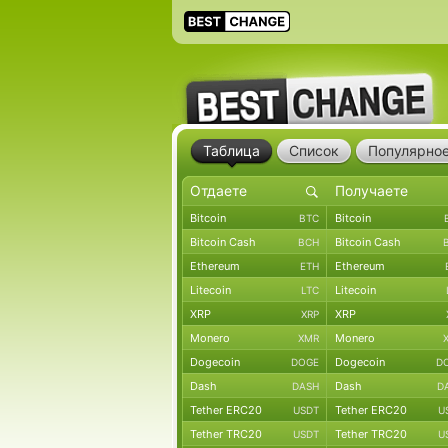
Таблица
Список
Популярно
Bitcoin
Bitcoin
BTC
Bitcoin Cash
Bitcoin Cash
BCH
Ethereum
Ethereum
ETH
Litecoin
Litecoin
LTC
XRP
XRP
XRP
Monero
Monero
XMR
Dogecoin
Dogecoin
DOGE
D
Dash
Dash
DASH
D
Tether ERC20
Tether ERC20
USDT
U
Tether TRC20
Tether TRC20
USDT
U