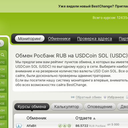
Уже видели новый BestChange? Пригла
Всего курсов:
12435
Мониторинг
Обменники
Проверка адреса
Пар
е
Обмен Росбанк RUB на USDCoin SOL (USDC)
Мы предлагаем вам рейтинг пунктов обмена, в которых вы имее
BTC
USDCoin SOL (USDC) по выгодному курсу в сети. Выберите наибо
BCH
внимание и на резервное количество валюты USD Coin SOL. Все 
сайте, были досконально проверены администраторами.
ETH
Если вы посетили нашу систему мониторинга впервые, внимател
LTC
обо всех возможностях сайта BestChange.
XRP
XMR
Обратный обмен
Избранное
OGE
Курсы обмена
Калькулятор
Оповещение
Дво
ASH
SDT
Обменник
Отдаете
▲
SDT
от 5 000
AlfaBit
86.5722
RUB Росбанк