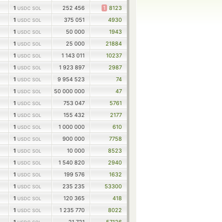
1
252 456
1
8123
USDC SOL
1
375 051
4930
USDC SOL
1
50 000
1943
USDC SOL
1
25 000
21884
USDC SOL
1
1 143 011
10237
USDC SOL
1
1 923 897
2987
USDC SOL
1
9 954 523
74
USDC SOL
1
50 000 000
47
USDC SOL
1
753 047
5761
USDC SOL
1
155 432
2177
USDC SOL
1
1 000 000
610
USDC SOL
1
900 000
7758
USDC SOL
1
10 000
8523
USDC SOL
1
1 540 820
2940
USDC SOL
1
199 576
1632
USDC SOL
1
235 235
53300
USDC SOL
1
120 365
418
USDC SOL
1
1 235 770
8022
USDC SOL