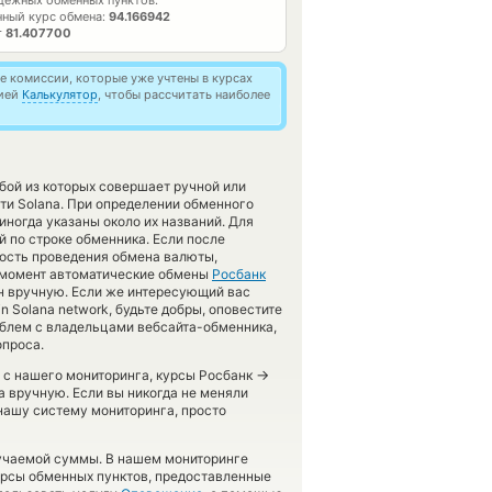
дежных обменных пунктов.
ный курс обмена:
94.166942
т
81.407700
 комиссии, которые уже учтены в курсах
цией
Калькулятор
, чтобы рассчитать наиболее
бой из которых совершает ручной или
ти Solana. При определении обменного
иногда указаны около их названий. Для
й по строке обменника. Если после
ность проведения обмена валюты,
й момент автоматические обмены
Росбанк
н вручную. Если же интересующий вас
in Solana network, будьте добры, оповестите
облем с владельцами вебсайта-обменника,
опроса.
→
в с нашего мониторинга, курсы Росбанк
 вручную. Если вы никогда не меняли
нашу систему мониторинга, просто
лучаемой суммы. В нашем мониторинге
курсы обменных пунктов, предоставленные