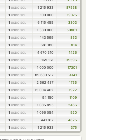
1
21 721
57126
USDC SOL
1
1 215 933
87538
USDC SOL
1
100 000
19375
USDC SOL
1
6 115 455
3303
USDC SOL
1
1 330 000
50861
USDC SOL
1
143 599
853
USDC SOL
1
681 180
814
USDC SOL
1
4 670 310
1426
USDC SOL
1
169 161
35596
USDC SOL
1
1 000 000
17301
USDC SOL
1
89 680 517
4141
USDC SOL
1
2 562 487
1755
USDC SOL
1
15 004 402
1922
USDC SOL
1
94 150
1109
USDC SOL
1
1 085 893
2466
USDC SOL
1
1 096 054
920
USDC SOL
1
441 817
4825
USDC SOL
1
1 215 933
375
USDC SOL