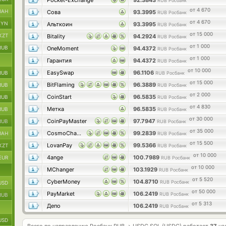
Pocket-Exchange
92.3843
RUB Росбанк
от 4 670
UAH
Сова
93.3995
RUB Росбанк
от 4 670
BYN
Альткоин
93.3995
RUB Росбанк
от 15 000
KZT
Bitality
94.2924
RUB Росбанк
от 1 000
RUB
OneMoment
94.4372
RUB Росбанк
от 1 000
Гарантия
94.4372
RUB Росбанк
от 10 000
EasySwap
96.1106
RUB
RUB Росбанк
от 15 000
BitFlaming
96.3889
RUB
RUB Росбанк
от 2 000
CoinStart
96.5835
RUB
RUB Росбанк
от 4 830
Метка
96.5835
RUB
RUB Росбанк
от 30 000
CoinPayMaster
97.7947
RUB
RUB Росбанк
от 35 000
CosmoChanger
99.2839
UAH
RUB Росбанк
от 15 500
LovanPay
99.5366
KZT
RUB Росбанк
от 10 000
4ange
100.7989
EUR
RUB Росбанк
от 10 000
MChanger
103.1929
RUB Росбанк
от 5 520
CyberMoney
104.8710
RUB Росбанк
USD
от 50 000
PayMarket
106.2419
RUB Росбанк
RUB
от 5 313
Депо
106.2419
RUB Росбанк
USD