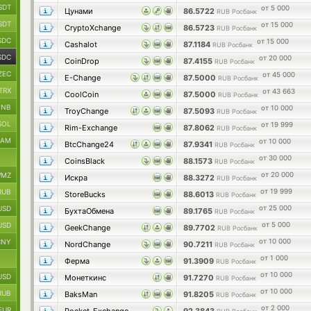
SDT
от 5 000
Цунами
86.5722
RUB Росбанк
SDT
от 15 000
CryptoXchange
86.5723
RUB Росбанк
SDC
от 15 000
Cashalot
87.1184
RUB Росбанк
SDC
от 20 000
CoinDrop
87.4155
RUB Росбанк
ZEC
от 45 000
E-Change
87.5000
RUB Росбанк
TRX
от 43 663
CoolCoin
87.5000
RUB Росбанк
BNB
от 10 000
TroyChange
87.5093
RUB Росбанк
SOL
от 19 999
Rim-Exchange
87.8062
RUB Росбанк
RAM
от 10 000
BtcChange24
87.9341
RUB Росбанк
от 30 000
CoinsBlack
88.1573
RUB Росбанк
от 20 000
MZ
Искра
88.3272
RUB Росбанк
от 19 999
RUB
StoreBucks
88.6013
RUB Росбанк
от 25 000
USD
БухтаОбмена
89.1765
RUB Росбанк
от 5 000
USD
GeekChange
89.7702
RUB Росбанк
от 10 000
CNY
NordChange
90.7211
RUB Росбанк
от 1 000
Ферма
91.3909
RUB Росбанк
от 10 000
USD
Монеткинс
91.7270
RUB Росбанк
от 10 000
RUB
BaksMan
91.8205
RUB Росбанк
от 2 000
EUR