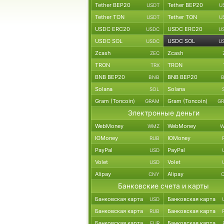
Tether BEP20
Tether BEP20
USDT
U
Tether TON
Tether TON
USDT
U
USDC ERC20
USDC ERC20
USDC
U
USDC SOL
USDC SOL
USDC
U
Zcash
Zcash
ZEC
TRON
TRON
TRX
BNB BEP20
BNB BEP20
BNB
Solana
Solana
SOL
Gram (Toncoin)
Gram (Toncoin)
GRAM
G
Электронные деньги
WebMoney
WebMoney
WMZ
W
ЮMoney
ЮMoney
RUB
PayPal
PayPal
USD
Volet
Volet
USD
Alipay
Alipay
CNY
Банковские счета и карты
Банковская карта
Банковская карта
USD
Банковская карта
Банковская карта
RUB
Банковская карта
Банковская карта
EUR